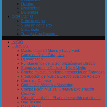
Octubre
Noviembre
Diciembre
CONTACTO
Sube tu grupo
Sube un concierto
Suscríbete
Trabaja Con Nosotros
INICIO
CURSOS
Master class El Momo y Lady Funk
Curso de Dj en Zaragoza
Dj Avanzado
Fundamentos de la Sonorización de Directo
Sonorización en Directo – Nivel Medio
Combo musical moderno presencial en Zaragoza
Producción de Música Electrónica con Ableton
Curso de Cubase
Grabación, Mezcla y Mastering
Composición Musical Creativa Exploración
Creativa
Creación artística. El arte de escribir canciones
One To One
Más Cursos…