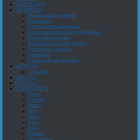
VIDEOCLIPS
SERVICIOS
Músicos para eventos
Publicidad
Producción audiovisual
Asesoramiento jurídico al músico
Road management
Ilustración y diseño gráfico
Producción musical
Fotografía
Producción de eventos
NOTICIAS
Crónicas
GRUPOS
PODCAST
EFEMÉRIDES
Enero
Febrero
Marzo
Abril
Mayo
Junio
Julio
Agosto
Septiembre