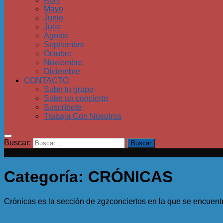
Mayo
Junio
Julio
Agosto
Septiembre
Octubre
Noviembre
Diciembre
CONTACTO
Sube tu grupo
Sube un concierto
Suscríbete
Trabaja Con Nosotros
Buscar:
Categoría:
CRÓNICAS
Crónicas es la sección de zgzconciertos en la que se encuentr