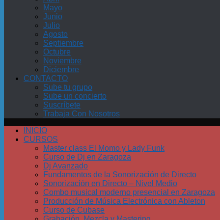
Mayo
Junio
Julio
Agosto
Septiembre
Octubre
Noviembre
Diciembre
CONTACTO
Sube tu grupo
Sube un concierto
Suscríbete
Trabaja Con Nosotros
INICIO
CURSOS
Master class El Momo y Lady Funk
Curso de Dj en Zaragoza
Dj Avanzado
Fundamentos de la Sonorización de Directo
Sonorización en Directo – Nivel Medio
Combo musical moderno presencial en Zaragoza
Producción de Música Electrónica con Ableton
Curso de Cubase
Grabación, Mezcla y Mastering