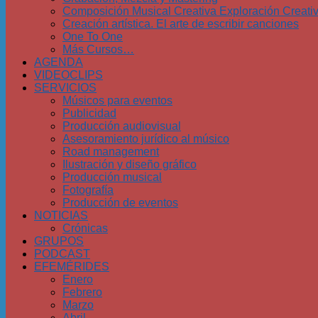
Composición Musical Creativa Exploración Creati
Creación artística. El arte de escribir canciones
One To One
Más Cursos…
AGENDA
VIDEOCLIPS
SERVICIOS
Músicos para eventos
Publicidad
Producción audiovisual
Asesoramiento jurídico al músico
Road management
Ilustración y diseño gráfico
Producción musical
Fotografía
Producción de eventos
NOTICIAS
Crónicas
GRUPOS
PODCAST
EFEMÉRIDES
Enero
Febrero
Marzo
Abril