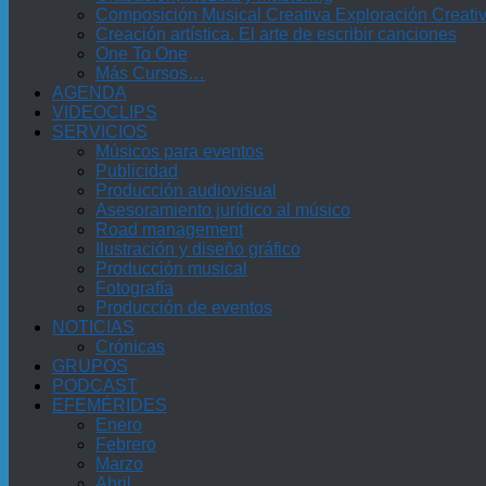
Composición Musical Creativa Exploración Creati
Creación artística. El arte de escribir canciones
One To One
Más Cursos…
AGENDA
VIDEOCLIPS
SERVICIOS
Músicos para eventos
Publicidad
Producción audiovisual
Asesoramiento jurídico al músico
Road management
Ilustración y diseño gráfico
Producción musical
Fotografía
Producción de eventos
NOTICIAS
Crónicas
GRUPOS
PODCAST
EFEMÉRIDES
Enero
Febrero
Marzo
Abril