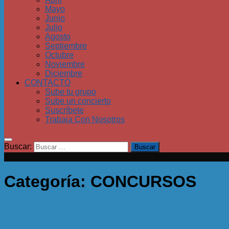
Mayo
Junio
Julio
Agosto
Septiembre
Octubre
Noviembre
Diciembre
CONTACTO
Sube tu grupo
Sube un concierto
Suscríbete
Trabaja Con Nosotros
Buscar:
Categoría:
CONCURSOS