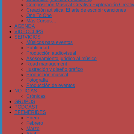
Composición Musical Creativa Exploración Creati
Creación artística. El arte de escribir canciones
One To One
Más Cursos…
AGENDA
VIDEOCLIPS
SERVICIOS
Músicos para eventos
Publicidad
Producción audiovisual
Asesoramiento jurídico al músico
Road management
Ilustración y diseño gráfico
Producción musical
Fotografía
Producción de eventos
NOTICIAS
Crónicas
GRUPOS
PODCAST
EFEMÉRIDES
Enero
Febrero
Marzo
Abril