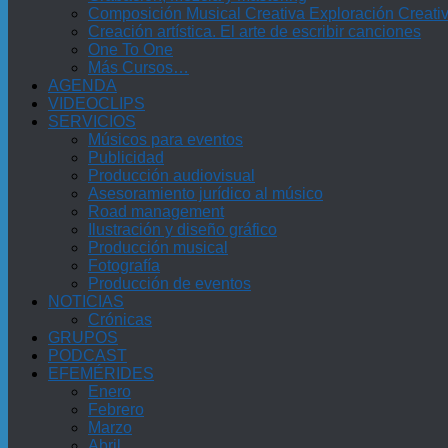
Composición Musical Creativa Exploración Creati
Creación artística. El arte de escribir canciones
One To One
Más Cursos…
AGENDA
VIDEOCLIPS
SERVICIOS
Músicos para eventos
Publicidad
Producción audiovisual
Asesoramiento jurídico al músico
Road management
Ilustración y diseño gráfico
Producción musical
Fotografía
Producción de eventos
NOTICIAS
Crónicas
GRUPOS
PODCAST
EFEMÉRIDES
Enero
Febrero
Marzo
Abril