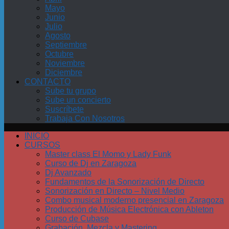
Mayo
Junio
Julio
Agosto
Septiembre
Octubre
Noviembre
Diciembre
CONTACTO
Sube tu grupo
Sube un concierto
Suscríbete
Trabaja Con Nosotros
INICIO
CURSOS
Master class El Momo y Lady Funk
Curso de Dj en Zaragoza
Dj Avanzado
Fundamentos de la Sonorización de Directo
Sonorización en Directo – Nivel Medio
Combo musical moderno presencial en Zaragoza
Producción de Música Electrónica con Ableton
Curso de Cubase
Grabación, Mezcla y Mastering