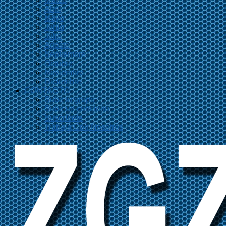
Abril
Mayo
Junio
Julio
Agosto
Septiembre
Octubre
Noviembre
Diciembre
CONTACTO
Sube tu grupo
Sube un concierto
Suscríbete
Trabaja Con Nosotros