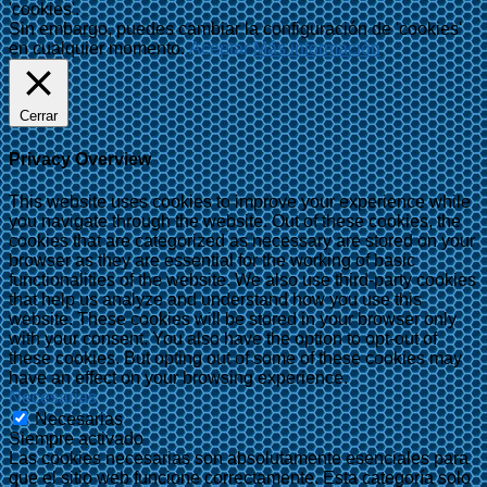
'cookies'.
Sin embargo, puedes cambiar la configuración de 'cookies'
en cualquier momento.
Aceptar
Más información
Cerrar
Privacy Overview
This website uses cookies to improve your experience while
you navigate through the website. Out of these cookies, the
cookies that are categorized as necessary are stored on your
browser as they are essential for the working of basic
functionalities of the website. We also use third-party cookies
that help us analyze and understand how you use this
website. These cookies will be stored in your browser only
with your consent. You also have the option to opt-out of
these cookies. But opting out of some of these cookies may
have an effect on your browsing experience.
Necesarias
Necesarias
Siempre activado
Las cookies necesarias son absolutamente esenciales para
que el sitio web funcione correctamente. Esta categoría solo