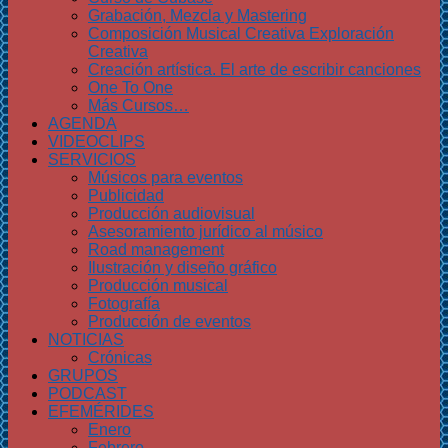
Grabación, Mezcla y Mastering
Composición Musical Creativa Exploración
Creativa
Creación artística. El arte de escribir canciones
One To One
Más Cursos…
AGENDA
VIDEOCLIPS
SERVICIOS
Músicos para eventos
Publicidad
Producción audiovisual
Asesoramiento jurídico al músico
Road management
Ilustración y diseño gráfico
Producción musical
Fotografía
Producción de eventos
NOTICIAS
Crónicas
GRUPOS
PODCAST
EFEMÉRIDES
Enero
Febrero