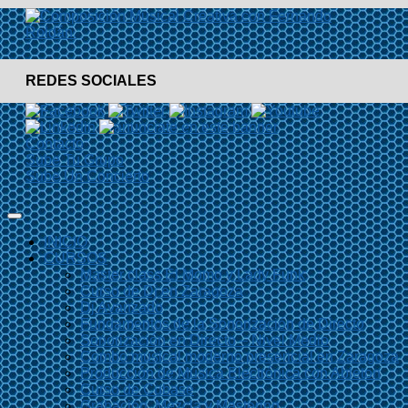
REDES SOCIALES
Contacto
Sube Tu Grupo
Sube Un Concierto
INICIO
CURSOS
Master class El Momo y Lady Funk
Curso de Dj en Zaragoza
Dj Avanzado
Fundamentos de la Sonorización de Directo
Sonorización en Directo – Nivel Medio
Combo musical moderno presencial en Zaragoza
Producción de Música Electrónica con Ableton
Curso de Cubase
Grabación, Mezcla y Mastering