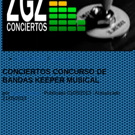
CONCURSOS
/
NOTICIAS
CONCIERTOS CONCURSO DE
BANDAS KEEPER MUSICAL
por
zgzconciertos
· Publicada
01/05/2013
· Actualizado
21/05/2013