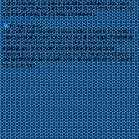
incluye cookies que garantizan funcionalidades básicas y
características de seguridad del sitio web. Estas cookies no
almacenan ninguna información personal.
No-necesarias
No-necesarias
Las cookies que pueden no ser particularmente necesarias
para que el sitio web funcione y se utilizan específicamente
para recopilar datos personales del usuario a través de
análisis, anuncios y otros contenidos integrados se
denominan cookies no necesarias. Es obligatorio obtener el
consentimiento del usuario antes de ejecutar estas cookies
en su sitio web.
GUARDAR Y ACEPTAR