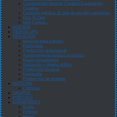
Composición Musical Creativa Exploración
Creativa
Creación artística. El arte de escribir canciones
One To One
Más Cursos…
AGENDA
VIDEOCLIPS
SERVICIOS
Músicos para eventos
Publicidad
Producción audiovisual
Asesoramiento jurídico al músico
Road management
Ilustración y diseño gráfico
Producción musical
Fotografía
Producción de eventos
NOTICIAS
Crónicas
GRUPOS
PODCAST
EFEMÉRIDES
Enero
Febrero
Marzo