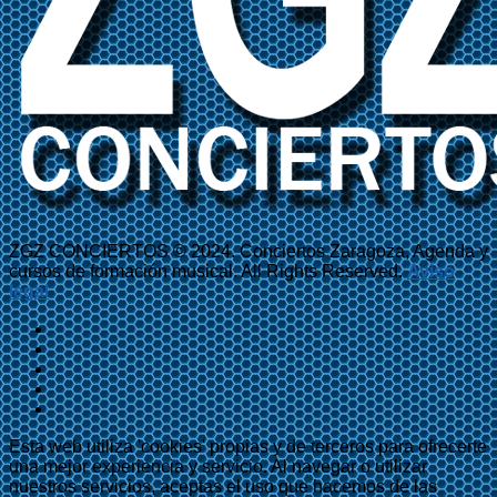
ZGZ CONCIERTOS © 2024. Conciertos Zaragoza, Agenda y
cursos de formación musical. All Rights Reserved.
Aviso
legal
Esta web utiliza 'cookies' propias y de terceros para ofrecerte
una mejor experiencia y servicio. Al navegar o utilizar
nuestros servicios, aceptas el uso que hacemos de las