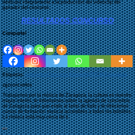
dedicará íntegramente a la producción del videoclip del
ganador del concurso.
RESULTADOS CONCURSO
Comparte!
Etiquetas:
conciertos
Concurso Keeper
NOTICIAS
zaragoza
zgzconciertos
Trabajamos por la música de Zaragoza, la cultura es nuestro
mayor interés, te informamos sobre la agenda de conciertos
de Zaragoza para que estés al tanto de todo y te ofrecemos
cursos de formación musical accesibles a todos los bolsillos.
La música está muy cerca de ti.