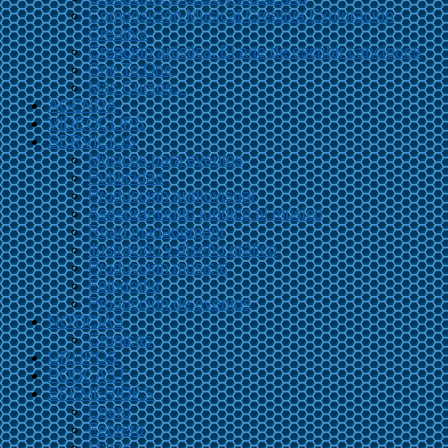
Composición Musical Creativa Exploración
Creativa
Creación artística. El arte de escribir canciones
One To One
Más Cursos…
AGENDA
VIDEOCLIPS
SERVICIOS
Músicos para eventos
Publicidad
Producción audiovisual
Asesoramiento jurídico al músico
Road management
Ilustración y diseño gráfico
Producción musical
Fotografía
Producción de eventos
NOTICIAS
Crónicas
GRUPOS
PODCAST
EFEMÉRIDES
Enero
Febrero
Marzo