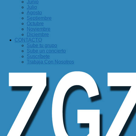
Junio
Julio
Agosto
Septiembre
Octubre
Noviembre
Diciembre
CONTACTO
Sube tu grupo
Sube un concierto
Suscríbete
Trabaja Con Nosotros