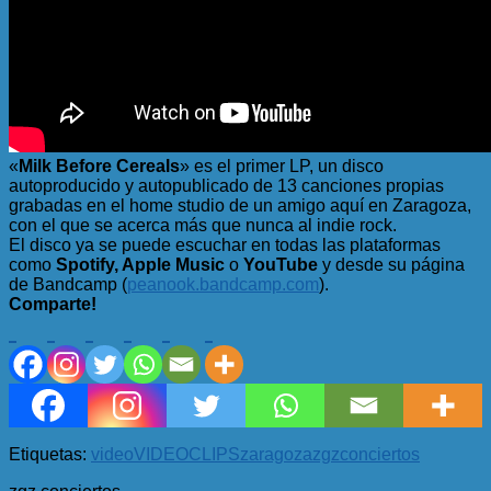
«
Milk Before Cereals
» es el primer LP, un disco
autoproducido y autopublicado de 13 canciones propias
grabadas en el home studio de un amigo aquí en Zaragoza,
con el que se acerca más que nunca al indie rock.
El disco ya se puede escuchar en todas las plataformas
como
Spotify, Apple Music
o
YouTube
y desde su página
de Bandcamp (
peanook.bandcamp.com
).
Comparte!
Etiquetas:
video
VIDEOCLIPS
zaragoza
zgzconciertos