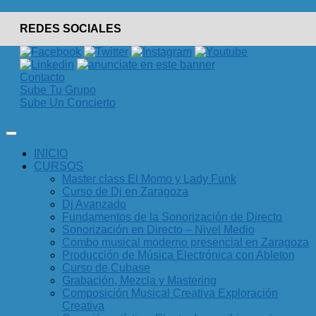
REDES SOCIALES
Contacto
Sube Tu Grupo
Sube Un Concierto
INICIO
CURSOS
Master class El Momo y Lady Funk
Curso de Dj en Zaragoza
Dj Avanzado
Fundamentos de la Sonorización de Directo
Sonorización en Directo – Nivel Medio
Combo musical moderno presencial en Zaragoza
Producción de Música Electrónica con Ableton
Curso de Cubase
Grabación, Mezcla y Mastering
Composición Musical Creativa Exploración
Creativa