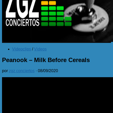
Videoclips
/
Videos
Peanook – Milk Before Cereals
por
zgz conciertos
·
08/09/2020