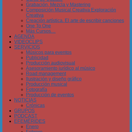
Grabación, Mezcla y Mastering
Composición Musical Creativa Exploración
Creativa
Creación artística. El arte de escribir canciones
One To One
Más Cursos…
AGENDA
VIDEOCLIPS
SERVICIOS
Músicos para eventos
Publicidad
Producción audiovisual
Asesoramiento jurídico al músico
Road management
Ilustración y diseño gráfico
Producción musical
Fotografía
Producción de eventos
NOTICIAS
Crónicas
GRUPOS
PODCAST
EFEMÉRIDES
Enero
Febrero