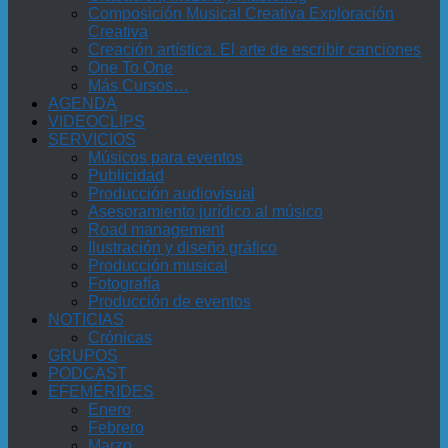
Composición Musical Creativa Exploración
Creativa
Creación artística. El arte de escribir canciones
One To One
Más Cursos…
AGENDA
VIDEOCLIPS
SERVICIOS
Músicos para eventos
Publicidad
Producción audiovisual
Asesoramiento jurídico al músico
Road management
Ilustración y diseño gráfico
Producción musical
Fotografía
Producción de eventos
NOTICIAS
Crónicas
GRUPOS
PODCAST
EFEMÉRIDES
Enero
Febrero
Marzo