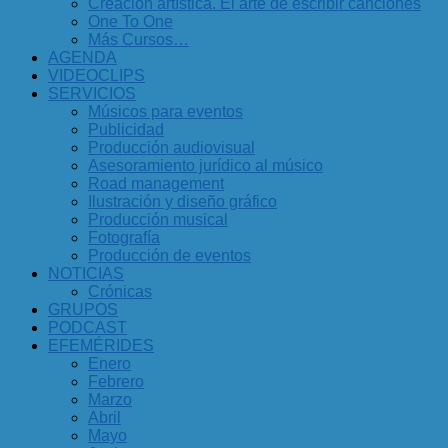
Creación artística. El arte de escribir canciones
One To One
Más Cursos…
AGENDA
VIDEOCLIPS
SERVICIOS
Músicos para eventos
Publicidad
Producción audiovisual
Asesoramiento jurídico al músico
Road management
Ilustración y diseño gráfico
Producción musical
Fotografía
Producción de eventos
NOTICIAS
Crónicas
GRUPOS
PODCAST
EFEMÉRIDES
Enero
Febrero
Marzo
Abril
Mayo