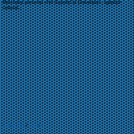
Meléndez presenta «No Soporto la Gravedad», agitador
cultural...
Videoclips
/
Videos