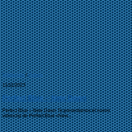
Videoclips
/
Videos
11/11/2023
Perfect Blue – New Dawn
Perfect Blue – New Dawn Te presentamos el nuevo
videoclip de Perfect Blue «New...