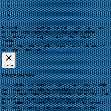
Esta web utiliza 'cookies' propias y de terceros para ofrecerte
una mejor experiencia y servicio. Al navegar o utilizar
nuestros servicios, aceptas el uso que hacemos de las
'cookies'.
Sin embargo, puedes cambiar la configuración de 'cookies'
en cualquier momento.
Aceptar
Más información
Cerrar
Privacy Overview
This website uses cookies to improve your experience while
you navigate through the website. Out of these cookies, the
cookies that are categorized as necessary are stored on your
browser as they are essential for the working of basic
functionalities of the website. We also use third-party cookies
that help us analyze and understand how you use this