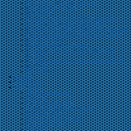
Master class El Momo y Lady Funk
Curso de Dj en Zaragoza
Dj Avanzado
Fundamentos de la Sonorización de Directo
Sonorización en Directo – Nivel Medio
Combo musical moderno presencial en Zaragoza
Producción de Música Electrónica con Ableton
Curso de Cubase
Grabación, Mezcla y Mastering
Composición Musical Creativa Exploración
Creativa
Creación artística. El arte de escribir canciones
One To One
Más Cursos…
AGENDA
VIDEOCLIPS
SERVICIOS
Músicos para eventos
Publicidad
Producción audiovisual
Asesoramiento jurídico al músico
Road management
Ilustración y diseño gráfico
Producción musical
Fotografía