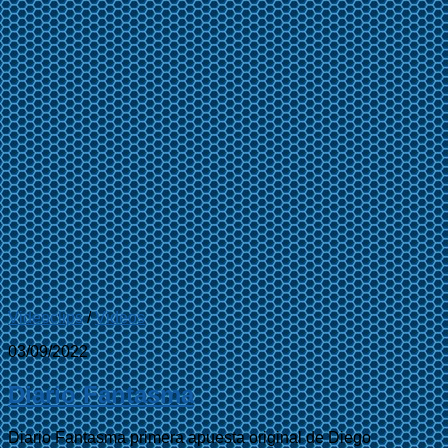
Videoclips
/
Videos
03/09/2022
Diario Fantasma
Diario Fantasma primera apuesta original de Diego