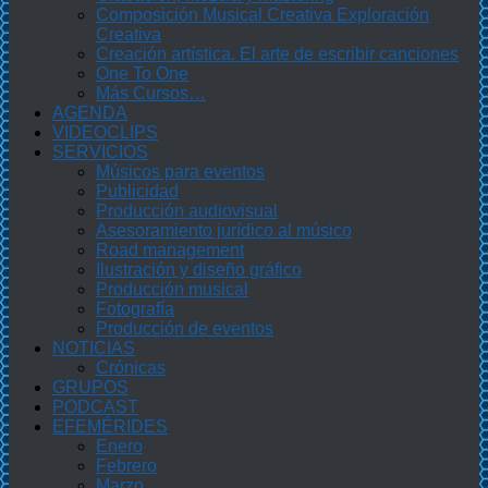
Composición Musical Creativa Exploración
Creativa
Creación artística. El arte de escribir canciones
One To One
Más Cursos…
AGENDA
VIDEOCLIPS
SERVICIOS
Músicos para eventos
Publicidad
Producción audiovisual
Asesoramiento jurídico al músico
Road management
Ilustración y diseño gráfico
Producción musical
Fotografía
Producción de eventos
NOTICIAS
Crónicas
GRUPOS
PODCAST
EFEMÉRIDES
Enero
Febrero
Marzo