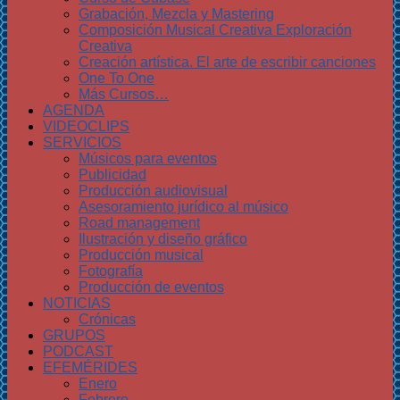
Grabación, Mezcla y Mastering
Composición Musical Creativa Exploración
Creativa
Creación artística. El arte de escribir canciones
One To One
Más Cursos…
AGENDA
VIDEOCLIPS
SERVICIOS
Músicos para eventos
Publicidad
Producción audiovisual
Asesoramiento jurídico al músico
Road management
Ilustración y diseño gráfico
Producción musical
Fotografía
Producción de eventos
NOTICIAS
Crónicas
GRUPOS
PODCAST
EFEMÉRIDES
Enero
Febrero