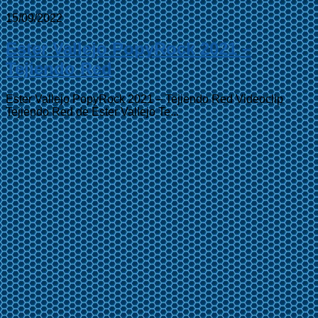
15/09/2022
Ester Vallejo PopyRock 2021 –
Tejiendo Red
Ester Vallejo PopyRock 2021 – Tejiendo Red Videoclip
Tejiendo Red de Ester Vallejo Te...