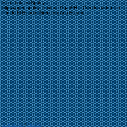
Escúchala en Spotify
https://open.spotify.com/track/1gap9H… Créditos vídeo: Un
film de El Estudio Dirección: Ana Escario...
Videoclips
/
Videos