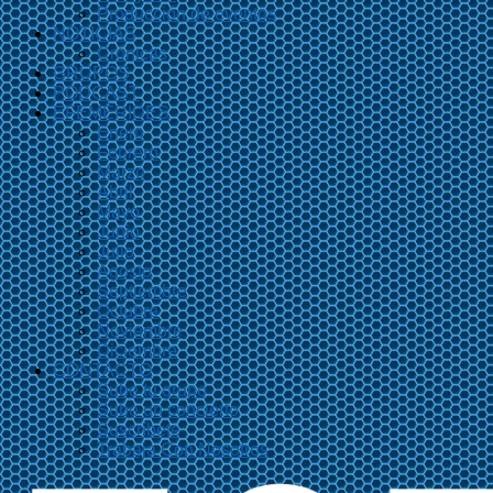
Producción de eventos
NOTICIAS
Crónicas
GRUPOS
PODCAST
EFEMÉRIDES
Enero
Febrero
Marzo
Abril
Mayo
Junio
Julio
Agosto
Septiembre
Octubre
Noviembre
Diciembre
CONTACTO
Sube tu grupo
Sube un concierto
Suscríbete
Trabaja Con Nosotros