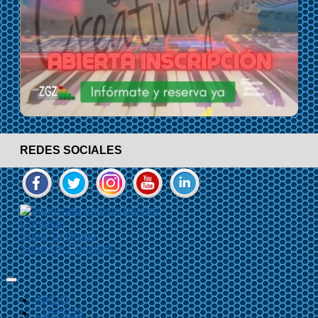
REDES SOCIALES
Contacto
Sube Tu Grupo
Sube Un Concierto
INICIO
CURSOS