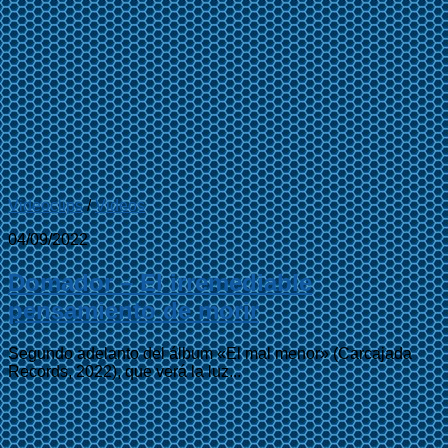
Videoclips
/
Videos
04/09/2022
Domador – El irremediable
pensamiento de morir
Segundo adelanto del álbum «El mal menor» (Carcajada
Records, 2022), que verá la luz...