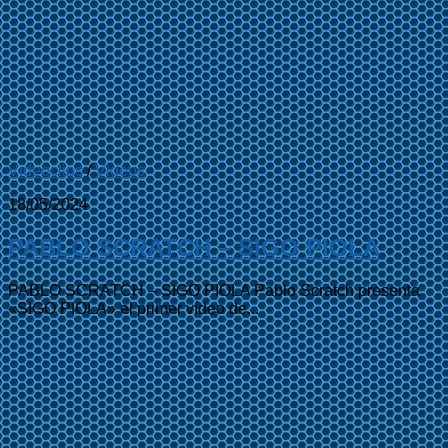
Videoclips
/
Videos
18/05/2024
PABLO SCRATCH – SIGO PIOLA
PABLO SCRATCH – SIGO PIOLA Pablo Scratch presenta
«SIGO PIOLA» el primer vídeo de...