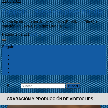
22/08/2022
Zarápolis – Nueva estupidez mundial
Videoclip dirigido por Jorge Aparicio (El Villano Films), de la
canción «Nueva Estupidez Mundial«,...
Página 1 de 11
1
2
3
4
5
...
10
...
»
Último »
Seguir:
Buscar:
GRABACIÓN Y PRODUCCIÓN DE VIDEOCLIPS