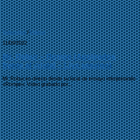
Videoclips
/
Videos
11/09/2022
Mr. Robur – Rompe (Agolpados
frente al cristal – Live session)
Mr. Robur en directo desde su local de ensayo interpretando
«Rompe». Video grabado por...