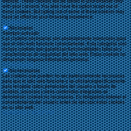
website. These cookies will be stored in your browser only
with your consent. You also have the option to opt-out of
these cookies. But opting out of some of these cookies may
have an effect on your browsing experience.
Necesarias
Necesarias
Siempre activado
Las cookies necesarias son absolutamente esenciales para
que el sitio web funcione correctamente. Esta categoría solo
incluye cookies que garantizan funcionalidades básicas y
características de seguridad del sitio web. Estas cookies no
almacenan ninguna información personal.
No-necesarias
No-necesarias
Las cookies que pueden no ser particularmente necesarias
para que el sitio web funcione y se utilizan específicamente
para recopilar datos personales del usuario a través de
análisis, anuncios y otros contenidos integrados se
denominan cookies no necesarias. Es obligatorio obtener el
consentimiento del usuario antes de ejecutar estas cookies
en su sitio web.
GUARDAR Y ACEPTAR