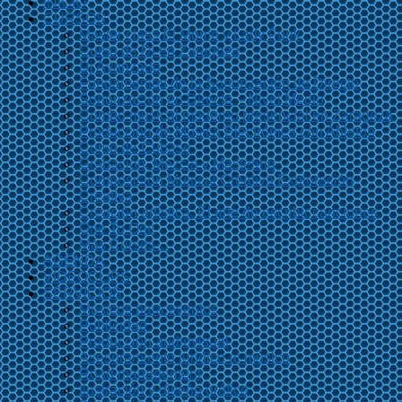
INICIO
CURSOS
Master class El Momo y Lady Funk
Curso de Dj en Zaragoza
Dj Avanzado
Fundamentos de la Sonorización de Directo
Sonorización en Directo – Nivel Medio
Combo musical moderno presencial en Zaragoza
Producción de Música Electrónica con Ableton
Curso de Cubase
Grabación, Mezcla y Mastering
Composición Musical Creativa Exploración
Creativa
Creación artística. El arte de escribir canciones
One To One
Más Cursos…
AGENDA
VIDEOCLIPS
SERVICIOS
Músicos para eventos
Publicidad
Producción audiovisual
Asesoramiento jurídico al músico
Road management
Ilustración y diseño gráfico