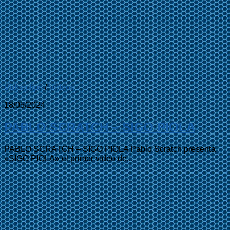
Videoclips
/
Videos
18/05/2024
PABLO SCRATCH – SIGO PIOLA
PABLO SCRATCH – SIGO PIOLA Pablo Scratch presenta
«SIGO PIOLA» el primer vídeo de...