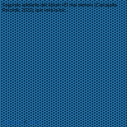
Segundo adelanto del álbum «El mal menor» (Carcajada
Records, 2022), que verá la luz...
Videoclips
/
Videos