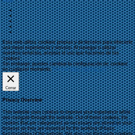
Esta web utiliza 'cookies' propias y de terceros para ofrecerte
una mejor experiencia y servicio. Al navegar o utilizar
nuestros servicios, aceptas el uso que hacemos de las
'cookies'.
Sin embargo, puedes cambiar la configuración de 'cookies'
en cualquier momento.
Aceptar
Más información
Cerrar
Privacy Overview
This website uses cookies to improve your experience while
you navigate through the website. Out of these cookies, the
cookies that are categorized as necessary are stored on your
browser as they are essential for the working of basic
functionalities of the website. We also use third-party cookies