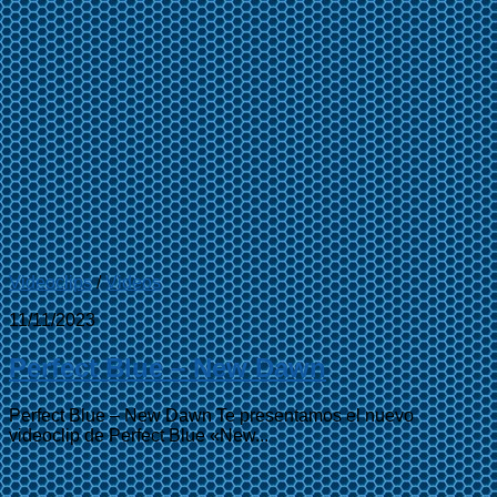
Videoclips
/
Videos
11/11/2023
Perfect Blue – New Dawn
Perfect Blue – New Dawn Te presentamos el nuevo
videoclip de Perfect Blue «New...