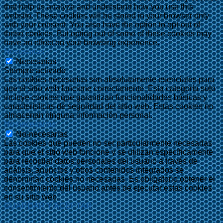
that help us analyze and understand how you use this
website. These cookies will be stored in your browser only
with your consent. You also have the option to opt-out of
these cookies. But opting out of some of these cookies may
have an effect on your browsing experience.
Necesarias
Necesarias
Siempre activado
Las cookies necesarias son absolutamente esenciales para
que el sitio web funcione correctamente. Esta categoría solo
incluye cookies que garantizan funcionalidades básicas y
características de seguridad del sitio web. Estas cookies no
almacenan ninguna información personal.
No-necesarias
No-necesarias
Las cookies que pueden no ser particularmente necesarias
para que el sitio web funcione y se utilizan específicamente
para recopilar datos personales del usuario a través de
análisis, anuncios y otros contenidos integrados se
denominan cookies no necesarias. Es obligatorio obtener el
consentimiento del usuario antes de ejecutar estas cookies
en su sitio web.
GUARDAR Y ACEPTAR