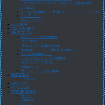
Composición Musical Creativa Exploración
Creativa
Creación artística. El arte de escribir canciones
One To One
Más Cursos…
AGENDA
VIDEOCLIPS
SERVICIOS
Músicos para eventos
Publicidad
Producción audiovisual
Asesoramiento jurídico al músico
Road management
Ilustración y diseño gráfico
Producción musical
Fotografía
Producción de eventos
NOTICIAS
Crónicas
GRUPOS
PODCAST
EFEMÉRIDES
Enero
Febrero
Marzo