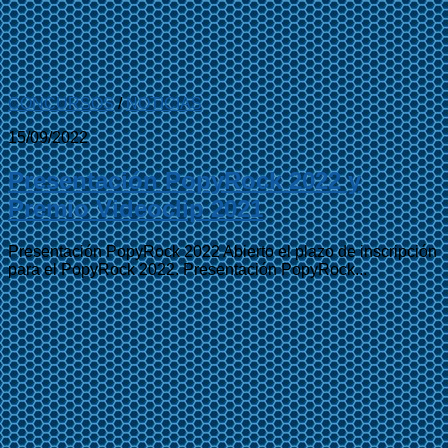
CONCURSOS
/
NOTICIAS
15/09/2022
Presentación PopyRock 2022 y
Premio Videoclip 2021
Presentación PopyRock 2022 Abierto el plazo de inscripción
para el PopyRock 2022. Presentación PopyRock...