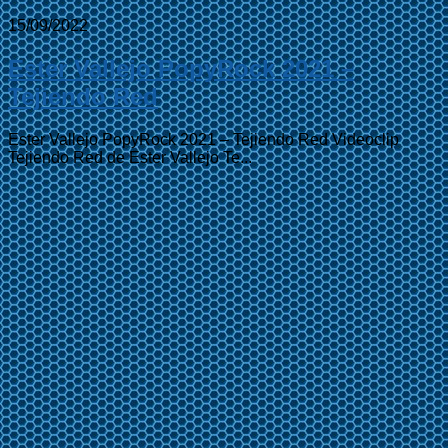
15/09/2022
Ester Vallejo PopyRock 2021 –
Tejiendo Red
Ester Vallejo PopyRock 2021 – Tejiendo Red Videoclip
Tejiendo Red de Ester Vallejo Te...