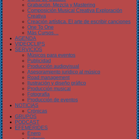
Grabación, Mezcla y Mastering
Composición Musical Creativa Exploración
Creativa
Creación artística. El arte de escribir canciones
One To One
Más Cursos…
AGENDA
VIDEOCLIPS
SERVICIOS
Músicos para eventos
Publicidad
Producción audiovisual
Asesoramiento jurídico al músico
Road management
Ilustración y diseño gráfico
Producción musical
Fotografía
Producción de eventos
NOTICIAS
Crónicas
GRUPOS
PODCAST
EFEMÉRIDES
Enero
Febrero