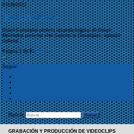
03/09/2022
Diario Fantasma
Diario Fantasma primera apuesta original de Diego
Meléndez presenta «No Soporto la Gravedad», agitador
cultural...
Página 1 de 9
1
2
3
4
5
...
»
Último »
Seguir:
Buscar:
GRABACIÓN Y PRODUCCIÓN DE VIDEOCLIPS