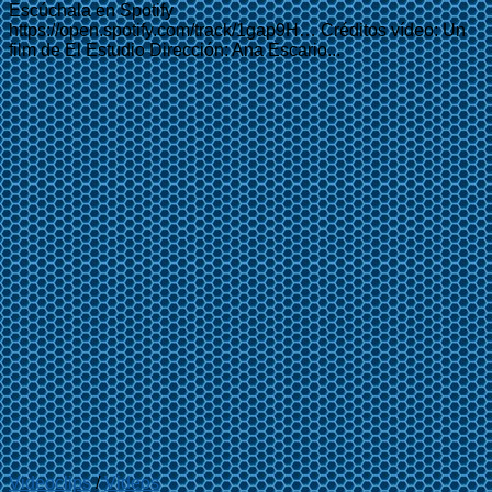
Escúchala en Spotify
https://open.spotify.com/track/1gap9H… Créditos vídeo: Un
film de El Estudio Dirección: Ana Escario...
Videoclips
/
Videos