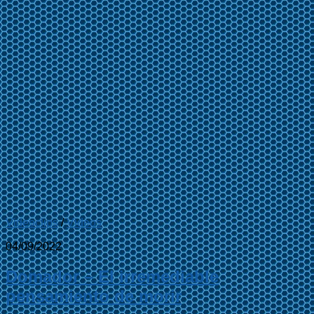
Videoclips
/
Videos
04/09/2022
Domador – El irremediable
pensamiento de morir