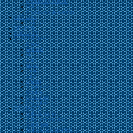
Producción musical
Fotografía
Producción de eventos
NOTICIAS
Crónicas
GRUPOS
PODCAST
EFEMÉRIDES
Enero
Febrero
Marzo
Abril
Mayo
Junio
Julio
Agosto
Septiembre
Octubre
Noviembre
Diciembre
CONTACTO
Sube tu grupo
Sube un concierto
Suscríbete
Trabaja Con Nosotros