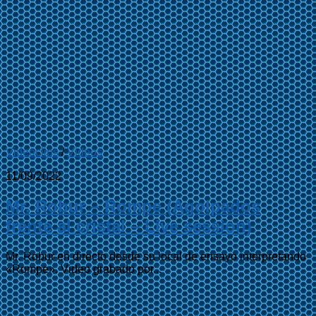
Videoclips
/
Videos
11/09/2022
Mr. Robur – Rompe (Agolpados
frente al cristal – Live session)
Mr. Robur en directo desde su local de ensayo interpretando
«Rompe». Video grabado por...