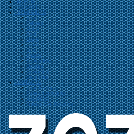
GRUPOS
PODCAST
EFEMÉRIDES
Enero
Febrero
Marzo
Abril
Mayo
Junio
Julio
Agosto
Septiembre
Octubre
Noviembre
Diciembre
CONTACTO
Sube tu grupo
Sube un concierto
Suscríbete
Trabaja Con Nosotros