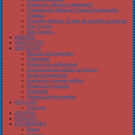
Grabación, Mezcla y Mastering
Composición Musical Creativa Exploración
Creativa
Creación artística. El arte de escribir canciones
One To One
Más Cursos…
AGENDA
VIDEOCLIPS
SERVICIOS
Músicos para eventos
Publicidad
Producción audiovisual
Asesoramiento jurídico al músico
Road management
Ilustración y diseño gráfico
Producción musical
Fotografía
Producción de eventos
NOTICIAS
Crónicas
GRUPOS
PODCAST
EFEMÉRIDES
Enero
Febrero