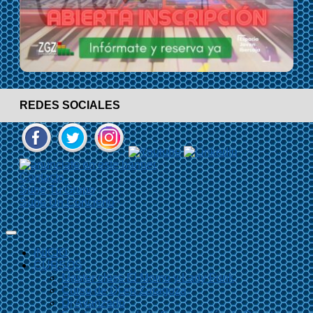
REDES SOCIALES
Contacto
Sube Tu Grupo
Sube Un Concierto
INICIO
CURSOS
Master class El Momo y Lady Funk
Curso de Dj en Zaragoza
Dj Avanzado