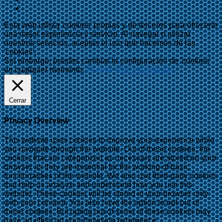
Esta web utiliza 'cookies' propias y de terceros para ofrecerte
una mejor experiencia y servicio. Al navegar o utilizar
nuestros servicios, aceptas el uso que hacemos de las
'cookies'.
Sin embargo, puedes cambiar la configuración de 'cookies'
en cualquier momento.
Aceptar
Más información
Cerrar
Privacy Overview
This website uses cookies to improve your experience while
you navigate through the website. Out of these cookies, the
cookies that are categorized as necessary are stored on your
browser as they are essential for the working of basic
functionalities of the website. We also use third-party cookies
that help us analyze and understand how you use this
website. These cookies will be stored in your browser only
with your consent. You also have the option to opt-out of
these cookies. But opting out of some of these cookies may
have an effect on your browsing experience.