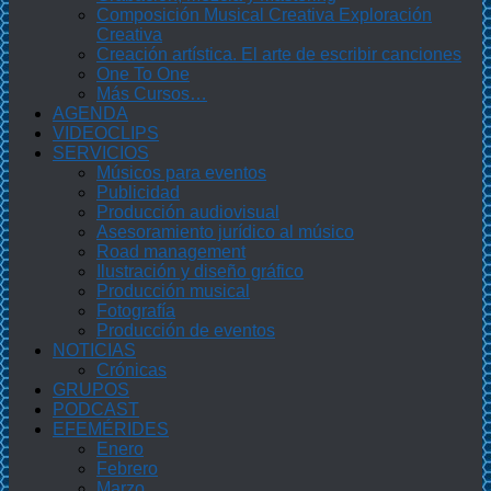
Composición Musical Creativa Exploración
Creativa
Creación artística. El arte de escribir canciones
One To One
Más Cursos…
AGENDA
VIDEOCLIPS
SERVICIOS
Músicos para eventos
Publicidad
Producción audiovisual
Asesoramiento jurídico al músico
Road management
Ilustración y diseño gráfico
Producción musical
Fotografía
Producción de eventos
NOTICIAS
Crónicas
GRUPOS
PODCAST
EFEMÉRIDES
Enero
Febrero
Marzo