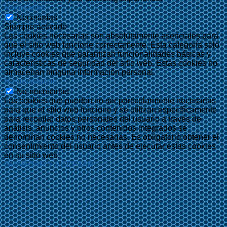
Necesarias
Necesarias
Siempre activado
Las cookies necesarias son absolutamente esenciales para
que el sitio web funcione correctamente. Esta categoría solo
incluye cookies que garantizan funcionalidades básicas y
características de seguridad del sitio web. Estas cookies no
almacenan ninguna información personal.
No-necesarias
No-necesarias
Las cookies que pueden no ser particularmente necesarias
para que el sitio web funcione y se utilizan específicamente
para recopilar datos personales del usuario a través de
análisis, anuncios y otros contenidos integrados se
denominan cookies no necesarias. Es obligatorio obtener el
consentimiento del usuario antes de ejecutar estas cookies
en su sitio web.
GUARDAR Y ACEPTAR