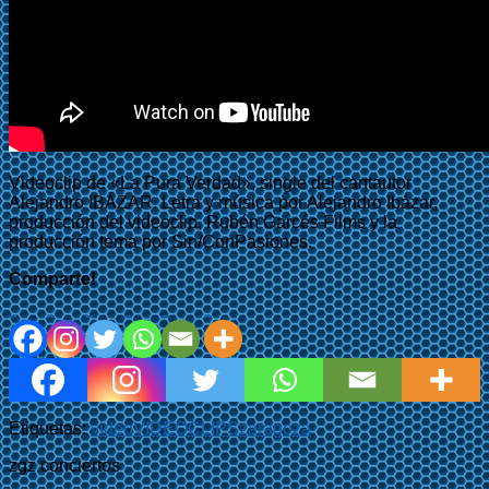
Videoclip de «La Pura Verdad», single del cantautor
Alejandro IBÁZAR. Letra y música por Alejandro Ibázar,
producción del videoclip, Rubén Garcés Films y la
producción tema por Sin/ConPasiones.
Comparte!
Etiquetas:
video
VIDEOCLIPS
zaragoza
zgz conciertos