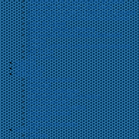
Fundamentos de la Sonorización de Directo
Sonorización en Directo – Nivel Medio
Combo musical moderno presencial en Zaragoza
Producción de Música Electrónica con Ableton
Curso de Cubase
Grabación, Mezcla y Mastering
Composición Musical Creativa Exploración
Creativa
Creación artística. El arte de escribir canciones
One To One
Más Cursos…
AGENDA
VIDEOCLIPS
SERVICIOS
Músicos para eventos
Publicidad
Producción audiovisual
Asesoramiento jurídico al músico
Road management
Ilustración y diseño gráfico
Producción musical
Fotografía
Producción de eventos
NOTICIAS
Crónicas