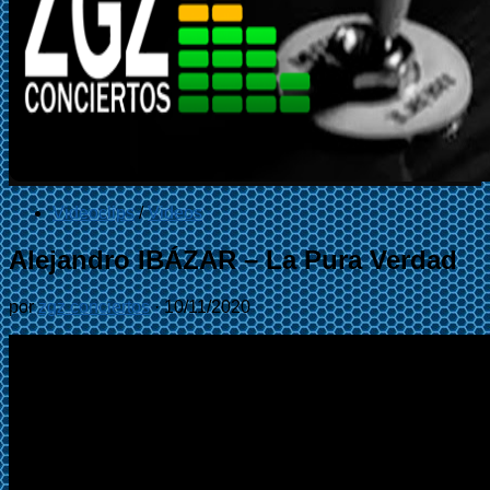
Videoclips
/
Videos
Alejandro IBÁZAR – La Pura Verdad
por
zgz conciertos
·
10/11/2020