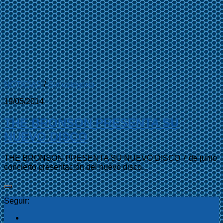
NOTICIAS
/
Sin categoría
19/05/2014
THE BRONSON PRESENTA SU
NUEVO DISCO
THE BRONSON PRESENTA SU NUEVO DISCO 7 de junio
concierto presentación del nuevo disco...
Seguir: