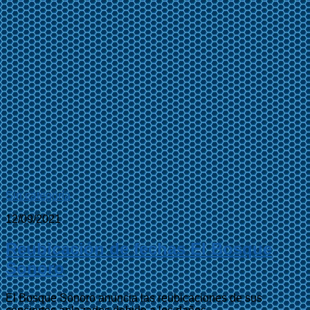
Sin categoría
12/09/2021
Reubicación de fechas El Bosque
Sonoro
El Bosque Sonoro anuncia las reubicaciones de sus