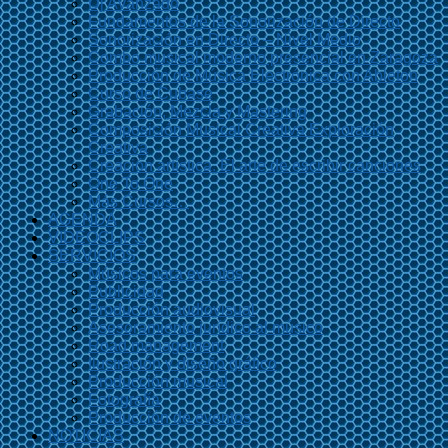
Dj Avanzado
Fundamentos de la Sonorización de Directo
Sonorización en Directo – Nivel Medio
Combo musical moderno presencial en Zaragoza
Producción de Música Electrónica con Ableton
Curso de Cubase
Grabación, Mezcla y Mastering
Composición Musical Creativa Exploración
Creativa
Creación artística. El arte de escribir canciones
One To One
Más Cursos…
AGENDA
VIDEOCLIPS
SERVICIOS
Músicos para eventos
Publicidad
Producción audiovisual
Asesoramiento jurídico al músico
Road management
Ilustración y diseño gráfico
Producción musical
Fotografía
Producción de eventos
NOTICIAS