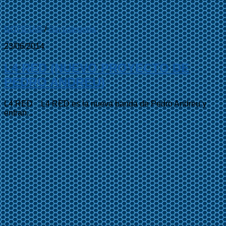
NOTICIAS
/
Sin categoría
23/06/2014
L4 RED (NUEVO PROYECTO DE
PEDRO ANDREU)
L4 RED L4 RED es la nueva banda de Pedro Andreu y
entran...