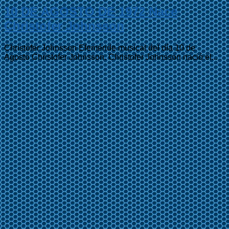
10 DE AGOSTO DE 1972 Nace
Christofer Johnsson
Christofer Johnsson Efeméride musical del día 10 de
Agosto Christofer Johnsson. Christofer Johnsson nació el...