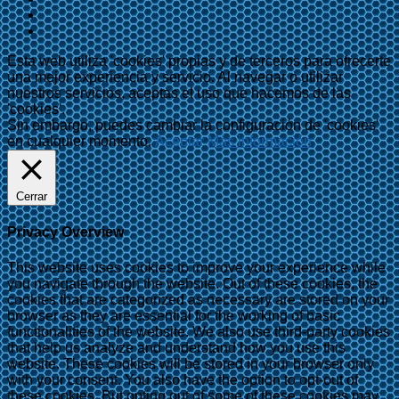
Esta web utiliza 'cookies' propias y de terceros para ofrecerte
una mejor experiencia y servicio. Al navegar o utilizar
nuestros servicios, aceptas el uso que hacemos de las
'cookies'.
Sin embargo, puedes cambiar la configuración de 'cookies'
en cualquier momento.
Aceptar
Más información
Cerrar
Privacy Overview
This website uses cookies to improve your experience while
you navigate through the website. Out of these cookies, the
cookies that are categorized as necessary are stored on your
browser as they are essential for the working of basic
functionalities of the website. We also use third-party cookies
that help us analyze and understand how you use this
website. These cookies will be stored in your browser only
with your consent. You also have the option to opt-out of
these cookies. But opting out of some of these cookies may