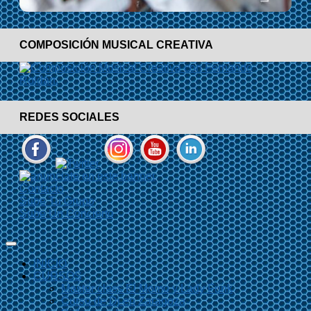
COMPOSICIÓN MUSICAL CREATIVA
REDES SOCIALES
Contacto
Sube Tu Grupo
Sube Un Concierto
INICIO
CURSOS
Master class El Momo y Lady Funk
Curso de Dj en Zaragoza