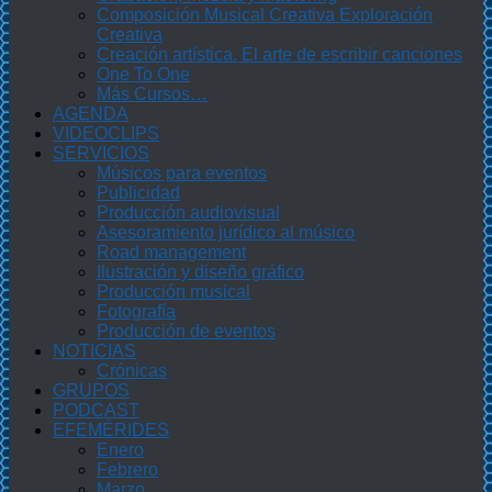
Composición Musical Creativa Exploración
Creativa
Creación artística. El arte de escribir canciones
One To One
Más Cursos…
AGENDA
VIDEOCLIPS
SERVICIOS
Músicos para eventos
Publicidad
Producción audiovisual
Asesoramiento jurídico al músico
Road management
Ilustración y diseño gráfico
Producción musical
Fotografía
Producción de eventos
NOTICIAS
Crónicas
GRUPOS
PODCAST
EFEMÉRIDES
Enero
Febrero
Marzo