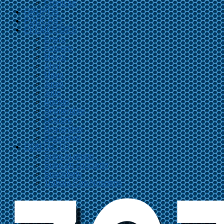
Crónicas
GRUPOS
PODCAST
EFEMÉRIDES
Enero
Febrero
Marzo
Abril
Mayo
Junio
Julio
Agosto
Septiembre
Octubre
Noviembre
Diciembre
CONTACTO
Sube tu grupo
Sube un concierto
Suscríbete
Trabaja Con Nosotros