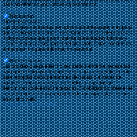
have an effect on your browsing experience.
Necesarias
Necesarias
Siempre activado
Las cookies necesarias son absolutamente esenciales para
que el sitio web funcione correctamente. Esta categoría solo
incluye cookies que garantizan funcionalidades básicas y
características de seguridad del sitio web. Estas cookies no
almacenan ninguna información personal.
No-necesarias
No-necesarias
Las cookies que pueden no ser particularmente necesarias
para que el sitio web funcione y se utilizan específicamente
para recopilar datos personales del usuario a través de
análisis, anuncios y otros contenidos integrados se
denominan cookies no necesarias. Es obligatorio obtener el
consentimiento del usuario antes de ejecutar estas cookies
en su sitio web.
GUARDAR Y ACEPTAR