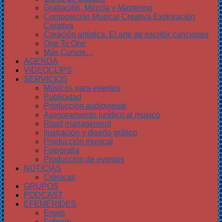
Grabación, Mezcla y Mastering
Composición Musical Creativa Exploración
Creativa
Creación artística. El arte de escribir canciones
One To One
Más Cursos…
AGENDA
VIDEOCLIPS
SERVICIOS
Músicos para eventos
Publicidad
Producción audiovisual
Asesoramiento jurídico al músico
Road management
Ilustración y diseño gráfico
Producción musical
Fotografía
Producción de eventos
NOTICIAS
Crónicas
GRUPOS
PODCAST
EFEMÉRIDES
Enero
Febrero