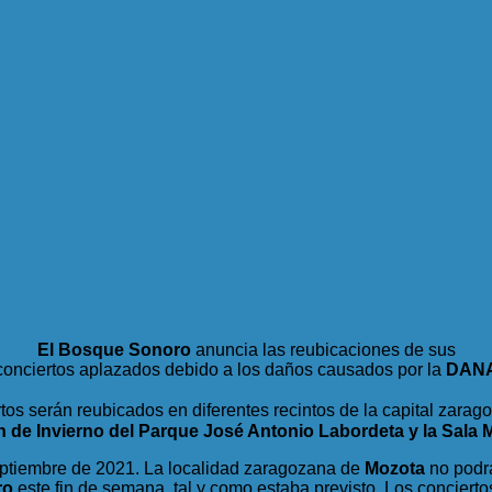
El Bosque Sonoro
anuncia las reubicaciones de sus
conciertos aplazados debido a los daños causados por la
DAN
tos serán reubicados en diferentes recintos de la capital zara
n de Invierno del Parque José Antonio Labordeta y la Sala 
ptiembre de 2021. La localidad zaragozana de
Mozota
no podrá
ro
este fin de semana, tal y como estaba previsto. Los concierto