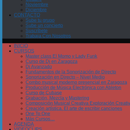
Noviembre
Diciembre
CONTACTO
Sube tu grupo
Sube un concierto
Suscríbete
Trabaja Con Nosotros
INICIO
CURSOS
Master class El Momo y Lady Funk
Curso de Dj en Zaragoza
Dj Avanzado
Fundamentos de la Sonorización de Directo
Sonorización en Directo – Nivel Medio
Combo musical moderno presencial en Zaragoza
Producción de Música Electrónica con Ableton
Curso de Cubase
Grabación, Mezcla y Mastering
Composición Musical Creativa Exploración Creati
Creación artística. El arte de escribir canciones
One To One
Más Cursos…
AGENDA
VIDEOCLIPS