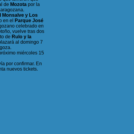
al de
Mozota
por la
 zaragozana.
l Monsalve y Los
o en el
Parque José
ragozano celebrado en
toño, vuelve tras dos
rto de
Rulo y la
plazará al domingo 7
agoza.
 próximo miércoles 15
ía por confirmar. En
ta nuevos tickets.