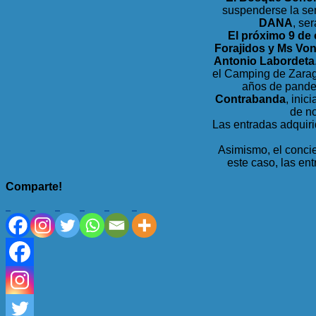
suspenderse la se
DANA
, se
El próximo 9 de
Forajidos y Ms Vo
Antonio Labordeta
el Camping de Zarago
años de pandem
Contrabanda
, ini
de no
Las entradas adquiri
Asimismo, el conci
este caso, las en
Comparte!