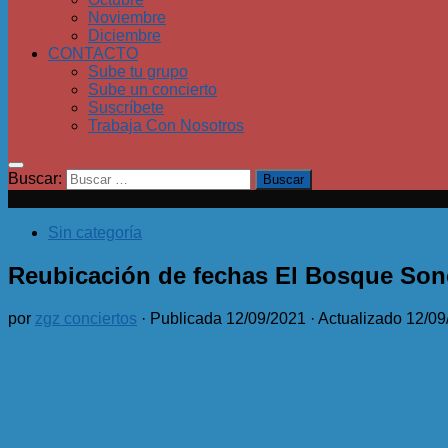
Noviembre
Diciembre
CONTACTO
Sube tu grupo
Sube un concierto
Suscríbete
Trabaja Con Nosotros
Buscar:
Sin categoría
Reubicación de fechas El Bosque Son
por
zgz conciertos
· Publicada
12/09/2021
· Actualizado
12/09