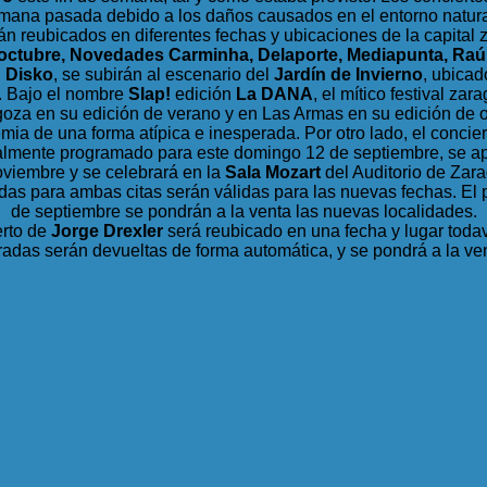
mana pasada debido a los daños causados en el entorno natur
rán reubicados en diferentes fechas y ubicaciones de la capital
 octubre, Novedades Carminha, Delaporte, Mediapunta, Raú
n Disko
, se subirán al escenario del
Jardín de Invierno
, ubicad
. Bajo el nombre
Slap!
edición
La DANA
, el mítico festival za
za en su edición de verano y en Las Armas en su edición de o
ia de una forma atípica e inesperada. Por otro lado, el concie
cialmente programado para este domingo 12 de septiembre, se a
viembre y se celebrará en la
Sala Mozart
del Auditorio de Zar
das para ambas citas serán válidas para las nuevas fechas. El
de septiembre se pondrán a la venta las nuevas localidades.
erto de
Jorge Drexler
será reubicado en una fecha y lugar todav
tradas serán devueltas de forma automática, y se pondrá a la ven