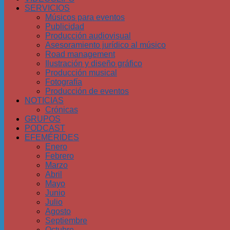
SERVICIOS
Músicos para eventos
Publicidad
Producción audiovisual
Asesoramiento jurídico al músico
Road management
Ilustración y diseño gráfico
Producción musical
Fotografía
Producción de eventos
NOTICIAS
Crónicas
GRUPOS
PODCAST
EFEMÉRIDES
Enero
Febrero
Marzo
Abril
Mayo
Junio
Julio
Agosto
Septiembre
Octubre