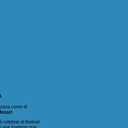
A
gozana como el
Mozart
 celebrar el festival
s que tuvieron que