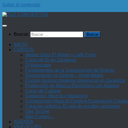
Saltar al contenido
Buscar:
INICIO
CURSOS
Master class El Momo y Lady Funk
Curso de Dj en Zaragoza
Dj Avanzado
Fundamentos de la Sonorización de Directo
Sonorización en Directo – Nivel Medio
Combo musical moderno presencial en Zaragoza
Producción de Música Electrónica con Ableton
Curso de Cubase
Grabación, Mezcla y Mastering
Composición Musical Creativa Exploración Creati
Creación artística. El arte de escribir canciones
One To One
Más Cursos…
AGENDA
VIDEOCLIPS