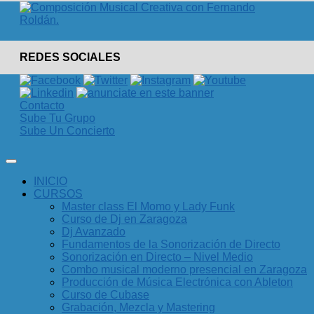
REDES SOCIALES
Contacto
Sube Tu Grupo
Sube Un Concierto
INICIO
CURSOS
Master class El Momo y Lady Funk
Curso de Dj en Zaragoza
Dj Avanzado
Fundamentos de la Sonorización de Directo
Sonorización en Directo – Nivel Medio
Combo musical moderno presencial en Zaragoza
Producción de Música Electrónica con Ableton
Curso de Cubase
Grabación, Mezcla y Mastering