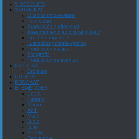
VIDEOCLIPS
SERVICIOS
Músicos para eventos
Publicidad
Producción audiovisual
Asesoramiento jurídico al músico
Road management
Ilustración y diseño gráfico
Producción musical
Fotografía
Producción de eventos
NOTICIAS
Crónicas
GRUPOS
PODCAST
EFEMÉRIDES
Enero
Febrero
Marzo
Abril
Mayo
Junio
Julio
Agosto
Septiembre