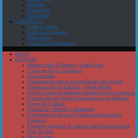
Octubre
Noviembre
Diciembre
CONTACTO
Sube tu grupo
Sube un concierto
Suscríbete
Trabaja Con Nosotros
INICIO
CURSOS
Master class El Momo y Lady Funk
Curso de Dj en Zaragoza
Dj Avanzado
Fundamentos de la Sonorización de Directo
Sonorización en Directo – Nivel Medio
Combo musical moderno presencial en Zaragoza
Producción de Música Electrónica con Ableton
Curso de Cubase
Grabación, Mezcla y Mastering
Composición Musical Creativa Exploración
Creativa
Creación artística. El arte de escribir canciones
One To One
Más Cursos…