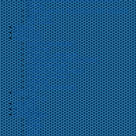
Creativa
Creación artística. El arte de escribir canciones
One To One
Más Cursos…
AGENDA
VIDEOCLIPS
SERVICIOS
Músicos para eventos
Publicidad
Producción audiovisual
Asesoramiento jurídico al músico
Road management
Ilustración y diseño gráfico
Producción musical
Fotografía
Producción de eventos
NOTICIAS
Crónicas
GRUPOS
PODCAST
EFEMÉRIDES
Enero
Febrero
Marzo