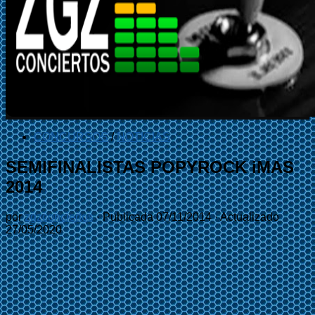
CONCURSOS
/
NOTICIAS
SEMIFINALISTAS POPYROCK iMAS
2014
por
zgzconciertos
· Publicada
07/11/2014
· Actualizado
27/05/2020