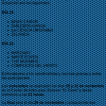
actuación son los siguientes:
DÍA 15:
GRAN CARVIN
SMILEDOG GANGA
LA CIENCIA ORGÁNIKA
ZELANDA
DÍA 22:
HARDWAY
WHITE COVEN
THE MURMINS
CÓMPLICES DEL VIENTO
Enhorabuena a los semifinalistas y muchas gracias a todos
los participantes.
Los
conciertos
se realizarán los días
15 y 22 de noviembre
en el Centro de Artes para Jóvenes “El Túnel” y darán
comienzo a las
21 horas.
La
final
será el día
29 de noviembre
y actuarán los dos