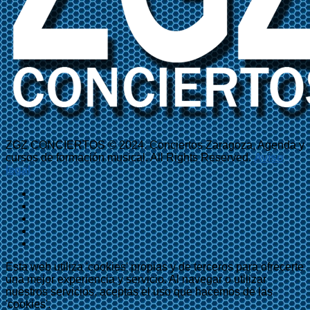
ZGZ CONCIERTOS © 2024. Conciertos Zaragoza, Agenda y
cursos de formación musical. All Rights Reserved.
Aviso
legal
Esta web utiliza 'cookies' propias y de terceros para ofrecerte
una mejor experiencia y servicio. Al navegar o utilizar
nuestros servicios, aceptas el uso que hacemos de las
'cookies'.