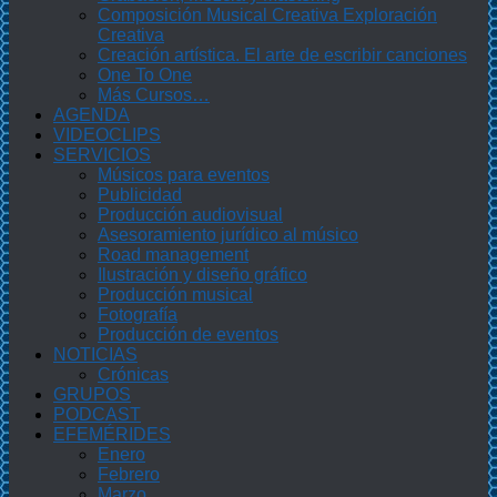
Composición Musical Creativa Exploración
Creativa
Creación artística. El arte de escribir canciones
One To One
Más Cursos…
AGENDA
VIDEOCLIPS
SERVICIOS
Músicos para eventos
Publicidad
Producción audiovisual
Asesoramiento jurídico al músico
Road management
Ilustración y diseño gráfico
Producción musical
Fotografía
Producción de eventos
NOTICIAS
Crónicas
GRUPOS
PODCAST
EFEMÉRIDES
Enero
Febrero
Marzo