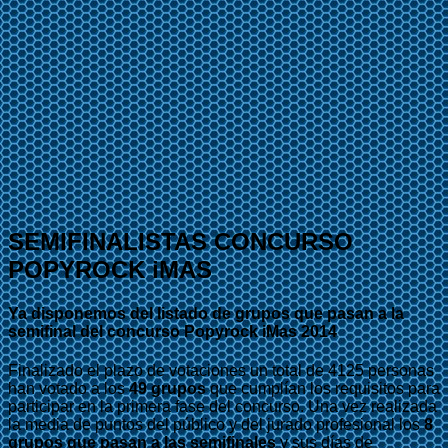
SEMIFINALISTAS CONCURSO
POPYROCK iMAS
Ya disponemos del listado de grupos que pasan a la
semifinal del concurso Popyrock iMas 2014
Finalizado el plazo de votaciones un total de 4125 personas
han votado a los
49 grupos
que cumplían los requisitos para
participar en la primera fase del concurso. Una vez realizada
la media de puntos del público y del jurado profesional los
8
grupos que pasan a las semifinales
y sus días de