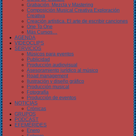
Grabación, Mezcla y Mastering
Composición Musical Creativa Exploración
Creativa
Creación artística. El arte de escribir canciones
One To One
Más Cursos…
AGENDA
VIDEOCLIPS
SERVICIOS
Músicos para eventos
Publicidad
Producción audiovisual
Asesoramiento jurídico al músico
Road management
Ilustración y diseño gráfico
Producción musical
Fotografía
Producción de eventos
NOTICIAS
Crónicas
GRUPOS
PODCAST
EFEMÉRIDES
Enero
Febrero