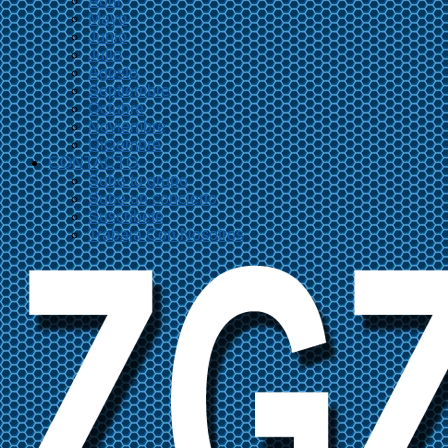
Abril
Mayo
Junio
Julio
Agosto
Septiembre
Octubre
Noviembre
Diciembre
CONTACTO
Sube tu grupo
Sube un concierto
Suscríbete
Trabaja Con Nosotros