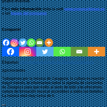
grupos finalistas.
Para
más información
visita la web
www.popyrockimas.es
o las
bases del concurso
Comparte!
Etiquetas:
concurso
grupo
Grupo de Zaragoza
zaragoza
zgzconciertos
Trabajamos por la música de Zaragoza, la cultura es nuestro
mayor interés, te informamos sobre la agenda de conciertos
de Zaragoza para que estés al tanto de todo y te ofrecemos
cursos de formación musical accesibles a todos los bolsillos.
La música está muy cerca de ti.