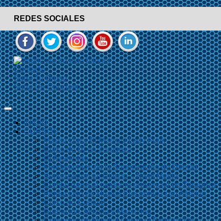
REDES SOCIALES
Contacto
Sube Tu Grupo
Sube Un Concierto
INICIO
CURSOS
Master class El Momo y Lady Funk
Curso de Dj en Zaragoza
Dj Avanzado
Fundamentos de la Sonorización de Directo
Sonorización en Directo – Nivel Medio
Combo musical moderno presencial en Zaragoza
Producción de Música Electrónica con Ableton
Curso de Cubase
Grabación, Mezcla y Mastering
Composición Musical Creativa Exploración