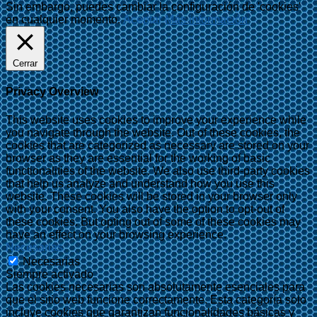
Sin embargo, puedes cambiar la configuración de 'cookies'
en cualquier momento.
Aceptar
Más información
Cerrar
Privacy Overview
This website uses cookies to improve your experience while
you navigate through the website. Out of these cookies, the
cookies that are categorized as necessary are stored on your
browser as they are essential for the working of basic
functionalities of the website. We also use third-party cookies
that help us analyze and understand how you use this
website. These cookies will be stored in your browser only
with your consent. You also have the option to opt-out of
these cookies. But opting out of some of these cookies may
have an effect on your browsing experience.
Necesarias
Necesarias
Siempre activado
Las cookies necesarias son absolutamente esenciales para
que el sitio web funcione correctamente. Esta categoría solo
incluye cookies que garantizan funcionalidades básicas y