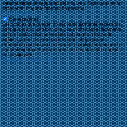
características de seguridad del sitio web. Estas cookies no
almacenan ninguna información personal.
No-necesarias
No-necesarias
Las cookies que pueden no ser particularmente necesarias
para que el sitio web funcione y se utilizan específicamente
para recopilar datos personales del usuario a través de
análisis, anuncios y otros contenidos integrados se
denominan cookies no necesarias. Es obligatorio obtener el
consentimiento del usuario antes de ejecutar estas cookies
en su sitio web.
GUARDAR Y ACEPTAR