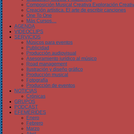
Composición Musical Creativa Exploración Creati
Creación artística. El arte de escribir canciones
One To One
Más Cursos…
AGENDA
VIDEOCLIPS
SERVICIOS
Músicos para eventos
Publicidad
Producción audiovisual
Asesoramiento jurídico al músico
Road management
Ilustración y diseño gráfico
Producción musical
Fotografía
Producción de eventos
NOTICIAS
Crónicas
GRUPOS
PODCAST
EFEMÉRIDES
Enero
Febrero
Marzo
Abril