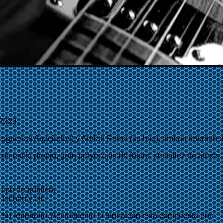
/2023
oguerías Asociadas) y Adrián Roma (su hijo), ambos retoman e
estilo propio, gran proyección de futuro, sencillez de ritmos,
tipo de público,
 techno y etc.
su repertorio. Actualmente la formación esta compuesta por: