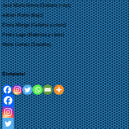
José María Roma (Guitarra y voz)
Adrian Roma (Bajo)
Elena Monge (Guitarra y coros)
Pedro Lago (Baterista y coros)
Mario Gomez (Saxofon).
Comparte!