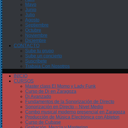
Mayo
Junio
Julio
Agosto
Septiembre
Octubre
Noviembre
Diciembre
CONTACTO
Sube tu grupo
Sube un concierto
Suscríbete
Trabaja Con Nosotros
INICIO
CURSOS
Master class El Momo y Lady Funk
Curso de Dj en Zaragoza
Dj Avanzado
Fundamentos de la Sonorización de Directo
Sonorización en Directo – Nivel Medio
Combo musical moderno presencial en Zaragoza
Producción de Música Electrónica con Ableton
Curso de Cubase
Grabación, Mezcla y Mastering