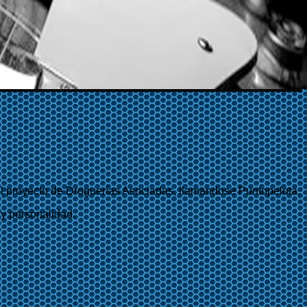
l proyecto de Droguerías Asociadas, llamandose Puntopelota.
 y personalidad.