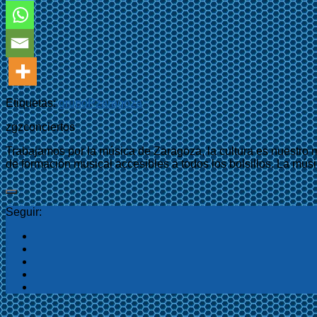
Etiquetas:
grupo
P
zaragoza
zgzconciertos
Trabajamos por la música de Zaragoza, la cultura es nuestro 
de formación musical accesibles a todos los bolsillos. La músi
Seguir: