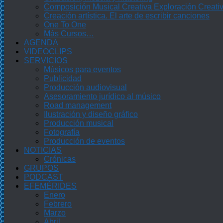
Composición Musical Creativa Exploración Creati
Creación artística. El arte de escribir canciones
One To One
Más Cursos…
AGENDA
VIDEOCLIPS
SERVICIOS
Músicos para eventos
Publicidad
Producción audiovisual
Asesoramiento jurídico al músico
Road management
Ilustración y diseño gráfico
Producción musical
Fotografía
Producción de eventos
NOTICIAS
Crónicas
GRUPOS
PODCAST
EFEMÉRIDES
Enero
Febrero
Marzo
Abril