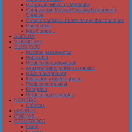
Grabación, Mezcla y Mastering
Composición Musical Creativa Exploración
Creativa
Creación artística. El arte de escribir canciones
One To One
Más Cursos…
AGENDA
VIDEOCLIPS
SERVICIOS
Músicos para eventos
Publicidad
Producción audiovisual
Asesoramiento jurídico al músico
Road management
Ilustración y diseño gráfico
Producción musical
Fotografía
Producción de eventos
NOTICIAS
Crónicas
GRUPOS
PODCAST
EFEMÉRIDES
Enero
Febrero