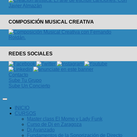
COMPOSICIÓN MUSICAL CREATIVA
REDES SOCIALES
Contacto
Sube Tu Grupo
Sube Un Concierto
INICIO
CURSOS
Master class El Momo y Lady Funk
Curso de Dj en Zaragoza
Dj Avanzado
Fundamentos de la Sonorización de Directo