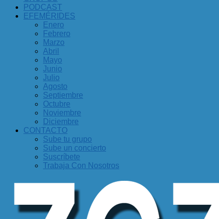
PODCAST
EFEMÉRIDES
Enero
Febrero
Marzo
Abril
Mayo
Junio
Julio
Agosto
Septiembre
Octubre
Noviembre
Diciembre
CONTACTO
Sube tu grupo
Sube un concierto
Suscríbete
Trabaja Con Nosotros