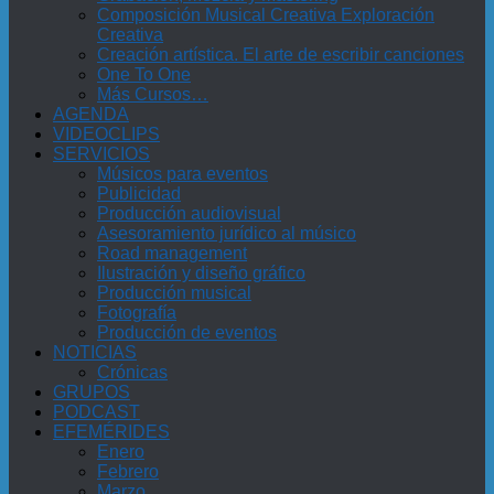
Composición Musical Creativa Exploración
Creativa
Creación artística. El arte de escribir canciones
One To One
Más Cursos…
AGENDA
VIDEOCLIPS
SERVICIOS
Músicos para eventos
Publicidad
Producción audiovisual
Asesoramiento jurídico al músico
Road management
Ilustración y diseño gráfico
Producción musical
Fotografía
Producción de eventos
NOTICIAS
Crónicas
GRUPOS
PODCAST
EFEMÉRIDES
Enero
Febrero
Marzo