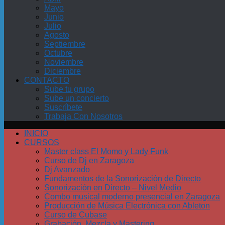
Mayo
Junio
Julio
Agosto
Septiembre
Octubre
Noviembre
Diciembre
CONTACTO
Sube tu grupo
Sube un concierto
Suscríbete
Trabaja Con Nosotros
INICIO
CURSOS
Master class El Momo y Lady Funk
Curso de Dj en Zaragoza
Dj Avanzado
Fundamentos de la Sonorización de Directo
Sonorización en Directo – Nivel Medio
Combo musical moderno presencial en Zaragoza
Producción de Música Electrónica con Ableton
Curso de Cubase
Grabación, Mezcla y Mastering