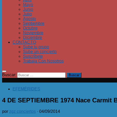
Mayo
Junio
Julio
Agosto
Septiembre
Octubre
Noviembre
Diciembre
CONTACTO
Sube tu grupo
Sube un concierto
Suscríbete
Trabaja Con Nosotros
Buscar:
EFEMÉRIDES
4 DE SEPTIEMBRE 1974 Nace Carmit 
por
zgz conciertos
·
04/09/2014