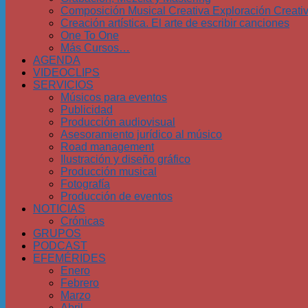
Composición Musical Creativa Exploración Creati
Creación artística. El arte de escribir canciones
One To One
Más Cursos…
AGENDA
VIDEOCLIPS
SERVICIOS
Músicos para eventos
Publicidad
Producción audiovisual
Asesoramiento jurídico al músico
Road management
Ilustración y diseño gráfico
Producción musical
Fotografía
Producción de eventos
NOTICIAS
Crónicas
GRUPOS
PODCAST
EFEMÉRIDES
Enero
Febrero
Marzo
Abril