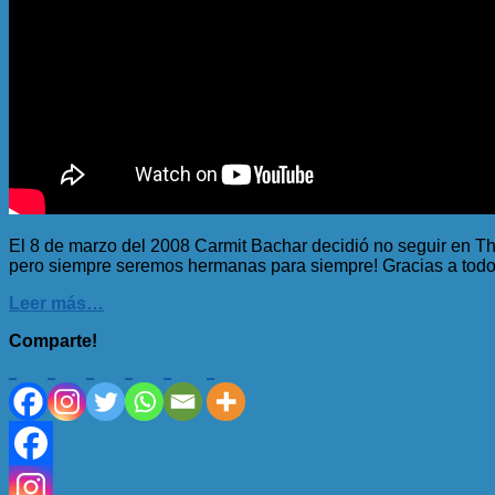
El 8 de marzo del 2008 Carmit Bachar decidió no seguir en Th
pero siempre seremos hermanas para siempre! Gracias a todos
Leer más…
Comparte!