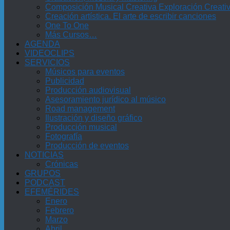
Composición Musical Creativa Exploración Creati
Creación artística. El arte de escribir canciones
One To One
Más Cursos…
AGENDA
VIDEOCLIPS
SERVICIOS
Músicos para eventos
Publicidad
Producción audiovisual
Asesoramiento jurídico al músico
Road management
Ilustración y diseño gráfico
Producción musical
Fotografía
Producción de eventos
NOTICIAS
Crónicas
GRUPOS
PODCAST
EFEMÉRIDES
Enero
Febrero
Marzo
Abril