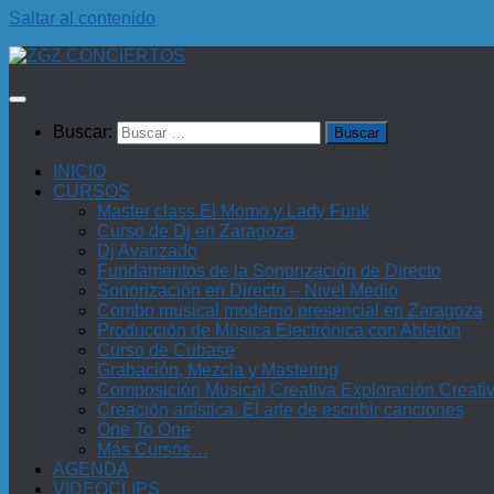
Saltar al contenido
Buscar:
INICIO
CURSOS
Master class El Momo y Lady Funk
Curso de Dj en Zaragoza
Dj Avanzado
Fundamentos de la Sonorización de Directo
Sonorización en Directo – Nivel Medio
Combo musical moderno presencial en Zaragoza
Producción de Música Electrónica con Ableton
Curso de Cubase
Grabación, Mezcla y Mastering
Composición Musical Creativa Exploración Creati
Creación artística. El arte de escribir canciones
One To One
Más Cursos…
AGENDA
VIDEOCLIPS