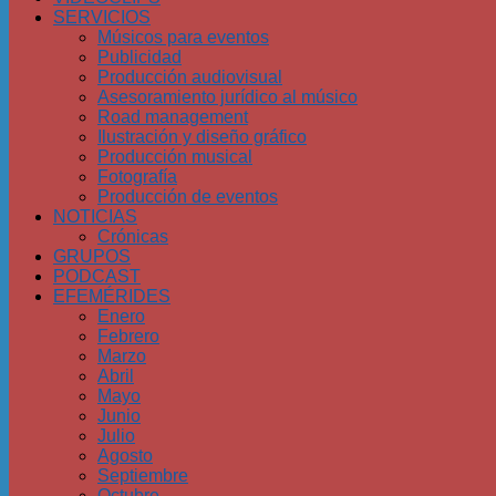
SERVICIOS
Músicos para eventos
Publicidad
Producción audiovisual
Asesoramiento jurídico al músico
Road management
Ilustración y diseño gráfico
Producción musical
Fotografía
Producción de eventos
NOTICIAS
Crónicas
GRUPOS
PODCAST
EFEMÉRIDES
Enero
Febrero
Marzo
Abril
Mayo
Junio
Julio
Agosto
Septiembre
Octubre