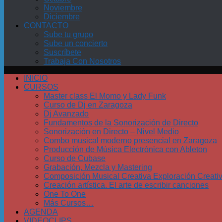
Noviembre
Diciembre
CONTACTO
Sube tu grupo
Sube un concierto
Suscríbete
Trabaja Con Nosotros
INICIO
CURSOS
Master class El Momo y Lady Funk
Curso de Dj en Zaragoza
Dj Avanzado
Fundamentos de la Sonorización de Directo
Sonorización en Directo – Nivel Medio
Combo musical moderno presencial en Zaragoza
Producción de Música Electrónica con Ableton
Curso de Cubase
Grabación, Mezcla y Mastering
Composición Musical Creativa Exploración Creati
Creación artística. El arte de escribir canciones
One To One
Más Cursos…
AGENDA
VIDEOCLIPS