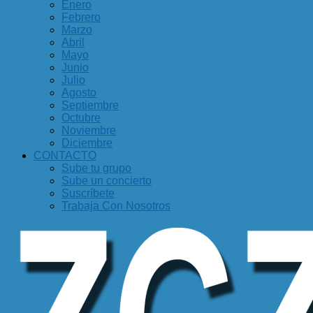
Enero
Febrero
Marzo
Abril
Mayo
Junio
Julio
Agosto
Septiembre
Octubre
Noviembre
Diciembre
CONTACTO
Sube tu grupo
Sube un concierto
Suscríbete
Trabaja Con Nosotros