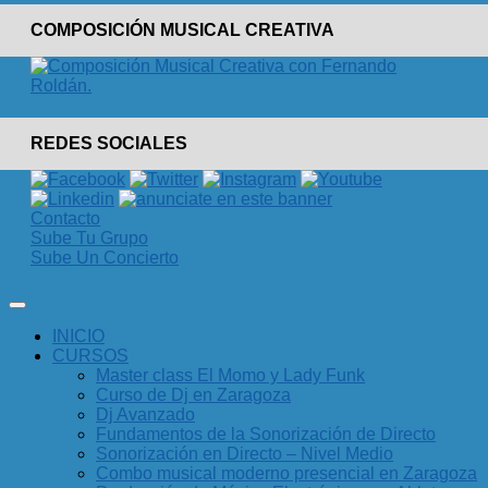
COMPOSICIÓN MUSICAL CREATIVA
REDES SOCIALES
Contacto
Sube Tu Grupo
Sube Un Concierto
INICIO
CURSOS
Master class El Momo y Lady Funk
Curso de Dj en Zaragoza
Dj Avanzado
Fundamentos de la Sonorización de Directo
Sonorización en Directo – Nivel Medio
Combo musical moderno presencial en Zaragoza