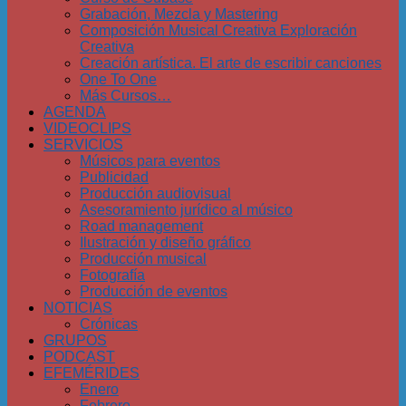
Grabación, Mezcla y Mastering
Composición Musical Creativa Exploración
Creativa
Creación artística. El arte de escribir canciones
One To One
Más Cursos…
AGENDA
VIDEOCLIPS
SERVICIOS
Músicos para eventos
Publicidad
Producción audiovisual
Asesoramiento jurídico al músico
Road management
Ilustración y diseño gráfico
Producción musical
Fotografía
Producción de eventos
NOTICIAS
Crónicas
GRUPOS
PODCAST
EFEMÉRIDES
Enero
Febrero