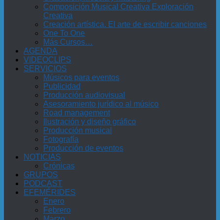
Composición Musical Creativa Exploración
Creativa
Creación artística. El arte de escribir canciones
One To One
Más Cursos…
AGENDA
VIDEOCLIPS
SERVICIOS
Músicos para eventos
Publicidad
Producción audiovisual
Asesoramiento jurídico al músico
Road management
Ilustración y diseño gráfico
Producción musical
Fotografía
Producción de eventos
NOTICIAS
Crónicas
GRUPOS
PODCAST
EFEMÉRIDES
Enero
Febrero
Marzo