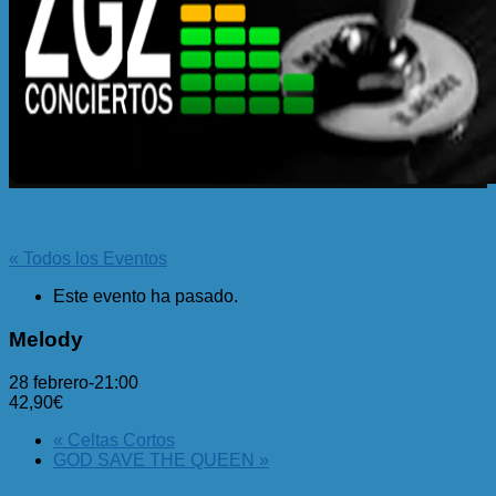
« Todos los Eventos
Este evento ha pasado.
Melody
28 febrero-21:00
42,90€
«
Celtas Cortos
GOD SAVE THE QUEEN
»