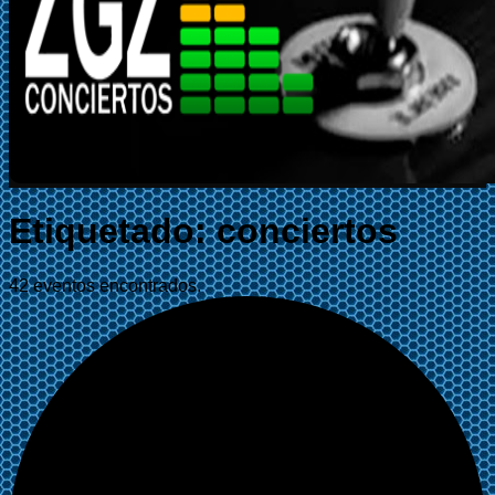
Etiquetado:
conciertos
42 eventos encontrados.