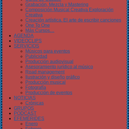
Grabación, Mezcla y Mastering
Composición Musical Creativa Exploración
Creativa
Creación artística. El arte de escribir canciones
One To One
Más Cursos…
AGENDA
VIDEOCLIPS
SERVICIOS
Músicos para eventos
Publicidad
Producción audiovisual
Asesoramiento jurídico al músico
Road management
Ilustración y diseño gráfico
Producción musical
Fotografía
Producción de eventos
NOTICIAS
Crónicas
GRUPOS
PODCAST
EFEMÉRIDES
Enero
Febrero