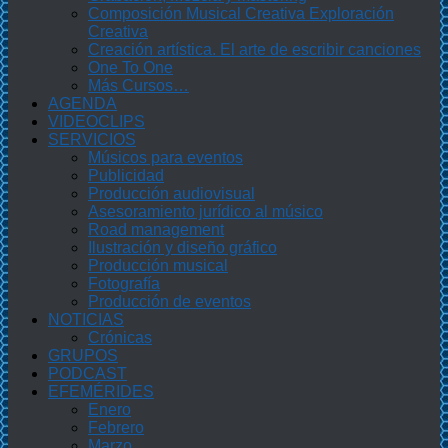
Composición Musical Creativa Exploración
Creativa
Creación artística. El arte de escribir canciones
One To One
Más Cursos…
AGENDA
VIDEOCLIPS
SERVICIOS
Músicos para eventos
Publicidad
Producción audiovisual
Asesoramiento jurídico al músico
Road management
Ilustración y diseño gráfico
Producción musical
Fotografía
Producción de eventos
NOTICIAS
Crónicas
GRUPOS
PODCAST
EFEMÉRIDES
Enero
Febrero
Marzo