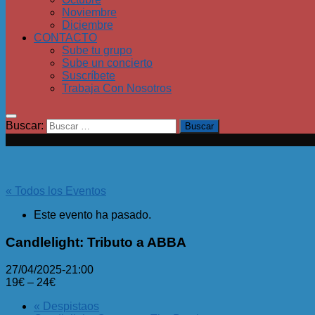
Noviembre
Diciembre
CONTACTO
Sube tu grupo
Sube un concierto
Suscríbete
Trabaja Con Nosotros
Buscar:
« Todos los Eventos
Este evento ha pasado.
Candlelight: Tributo a ABBA
27/04/2025-21:00
19€ – 24€
«
Despistaos