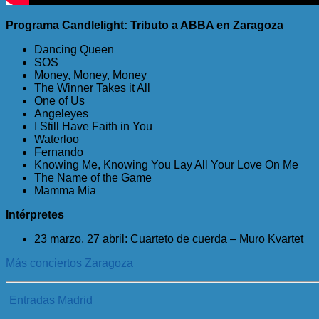
Programa Candlelight: Tributo a ABBA en Zaragoza
Dancing Queen
SOS
Money, Money, Money
The Winner Takes it All
One of Us
Angeleyes
I Still Have Faith in You
Waterloo
Fernando
Knowing Me, Knowing You Lay All Your Love On Me
The Name of the Game
Mamma Mia
Intérpretes
23 marzo, 27 abril: Cuarteto de cuerda – Muro Kvartet
Más conciertos Zaragoza
Entradas Madrid