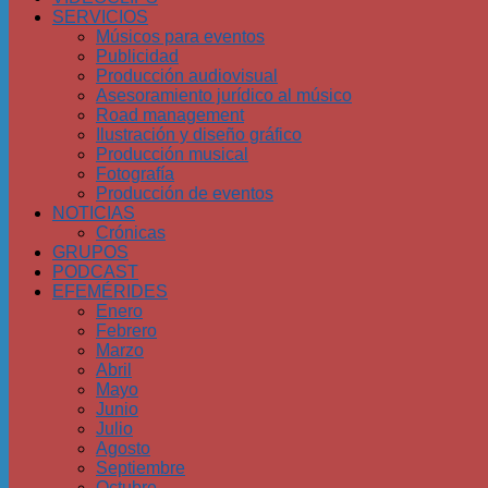
SERVICIOS
Músicos para eventos
Publicidad
Producción audiovisual
Asesoramiento jurídico al músico
Road management
Ilustración y diseño gráfico
Producción musical
Fotografía
Producción de eventos
NOTICIAS
Crónicas
GRUPOS
PODCAST
EFEMÉRIDES
Enero
Febrero
Marzo
Abril
Mayo
Junio
Julio
Agosto
Septiembre
Octubre