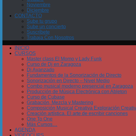
Noviembre
Diciembre
CONTACTO
Sube tu grupo
Sube un concierto
Suscríbete
Trabaja Con Nosotros
INICIO
CURSOS
Master class El Momo y Lady Funk
Curso de Dj en Zaragoza
Dj Avanzado
Fundamentos de la Sonorización de Directo
Sonorización en Directo – Nivel Medio
Combo musical moderno presencial en Zaragoza
Producción de Música Electrónica con Ableton
Curso de Cubase
Grabación, Mezcla y Mastering
Composición Musical Creativa Exploración Creati
Creación artística. El arte de escribir canciones
One To One
Más Cursos…
AGENDA
VIDEOCLIPS