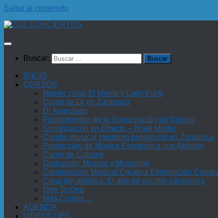
Saltar al contenido
Buscar:
INICIO
CURSOS
Master class El Momo y Lady Funk
Curso de Dj en Zaragoza
Dj Avanzado
Fundamentos de la Sonorización de Directo
Sonorización en Directo – Nivel Medio
Combo musical moderno presencial en Zaragoza
Producción de Música Electrónica con Ableton
Curso de Cubase
Grabación, Mezcla y Mastering
Composición Musical Creativa Exploración Creati
Creación artística. El arte de escribir canciones
One To One
Más Cursos…
AGENDA
VIDEOCLIPS