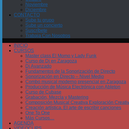
Noviembre
Diciembre
CONTACTO
Sube tu grupo
Sube un concierto
Suscríbete
Trabaja Con Nosotros
INICIO
CURSOS
Master class El Momo y Lady Funk
Curso de Dj en Zaragoza
Dj Avanzado
Fundamentos de la Sonorización de Directo
Sonorización en Directo – Nivel Medio
Combo musical moderno presencial en Zaragoza
Producción de Música Electrónica con Ableton
Curso de Cubase
Grabación, Mezcla y Mastering
Composición Musical Creativa Exploración Creati
Creación artística. El arte de escribir canciones
One To One
Más Cursos…
AGENDA
VIDEOCLIPS