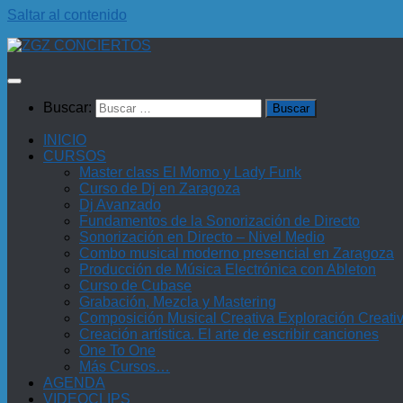
Saltar al contenido
Buscar:
INICIO
CURSOS
Master class El Momo y Lady Funk
Curso de Dj en Zaragoza
Dj Avanzado
Fundamentos de la Sonorización de Directo
Sonorización en Directo – Nivel Medio
Combo musical moderno presencial en Zaragoza
Producción de Música Electrónica con Ableton
Curso de Cubase
Grabación, Mezcla y Mastering
Composición Musical Creativa Exploración Creati
Creación artística. El arte de escribir canciones
One To One
Más Cursos…
AGENDA
VIDEOCLIPS