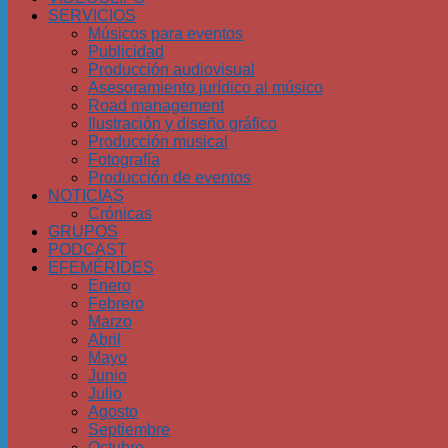
SERVICIOS
Músicos para eventos
Publicidad
Producción audiovisual
Asesoramiento jurídico al músico
Road management
Ilustración y diseño gráfico
Producción musical
Fotografía
Producción de eventos
NOTICIAS
Crónicas
GRUPOS
PODCAST
EFEMÉRIDES
Enero
Febrero
Marzo
Abril
Mayo
Junio
Julio
Agosto
Septiembre
Octubre