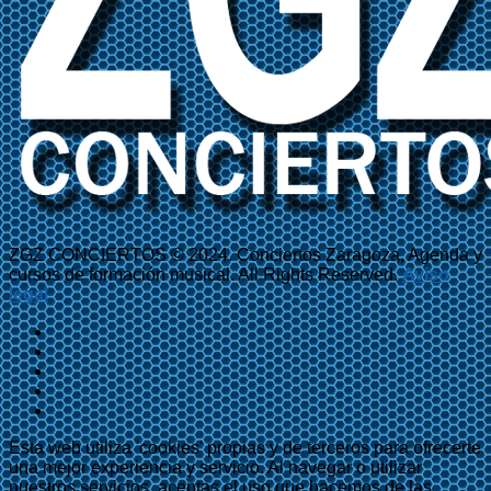
ZGZ CONCIERTOS © 2024. Conciertos Zaragoza, Agenda y
cursos de formación musical. All Rights Reserved.
Aviso
legal
Esta web utiliza 'cookies' propias y de terceros para ofrecerte
una mejor experiencia y servicio. Al navegar o utilizar
nuestros servicios, aceptas el uso que hacemos de las