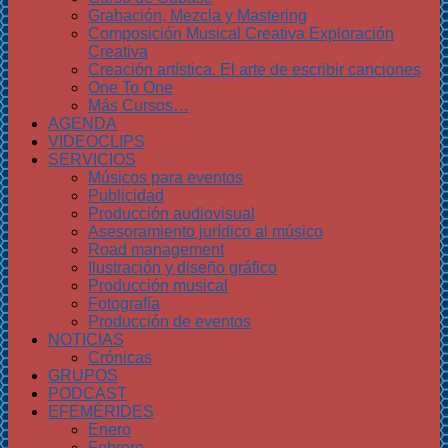
Grabación, Mezcla y Mastering
Composición Musical Creativa Exploración
Creativa
Creación artística. El arte de escribir canciones
One To One
Más Cursos…
AGENDA
VIDEOCLIPS
SERVICIOS
Músicos para eventos
Publicidad
Producción audiovisual
Asesoramiento jurídico al músico
Road management
Ilustración y diseño gráfico
Producción musical
Fotografía
Producción de eventos
NOTICIAS
Crónicas
GRUPOS
PODCAST
EFEMÉRIDES
Enero
Febrero