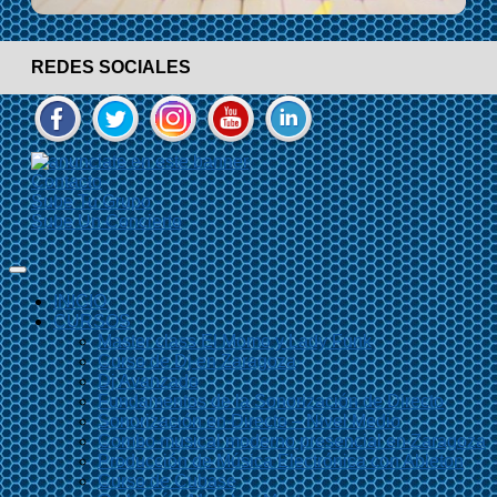
REDES SOCIALES
Contacto
Sube Tu Grupo
Sube Un Concierto
INICIO
CURSOS
Master class El Momo y Lady Funk
Curso de Dj en Zaragoza
Dj Avanzado
Fundamentos de la Sonorización de Directo
Sonorización en Directo – Nivel Medio
Combo musical moderno presencial en Zaragoza
Producción de Música Electrónica con Ableton
Curso de Cubase