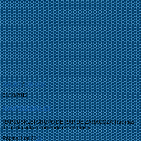
GRUPO
/
HIP HOP
01/10/2012
RAPSUSKLEI
RAPSUSKLEI GRUPO DE RAP DE ZARAGOZA Tras más
de media vida recorriendo escenarios y...
Página 1 de 2
1
2
»