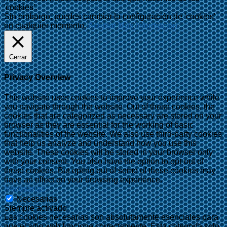
'cookies'.
Sin embargo, puedes cambiar la configuración de 'cookies'
en cualquier momento.
Aceptar
Más información
Cerrar
Privacy Overview
This website uses cookies to improve your experience while
you navigate through the website. Out of these cookies, the
cookies that are categorized as necessary are stored on your
browser as they are essential for the working of basic
functionalities of the website. We also use third-party cookies
that help us analyze and understand how you use this
website. These cookies will be stored in your browser only
with your consent. You also have the option to opt-out of
these cookies. But opting out of some of these cookies may
have an effect on your browsing experience.
Necesarias
Necesarias
Siempre activado
Las cookies necesarias son absolutamente esenciales para
que el sitio web funcione correctamente. Esta categoría solo