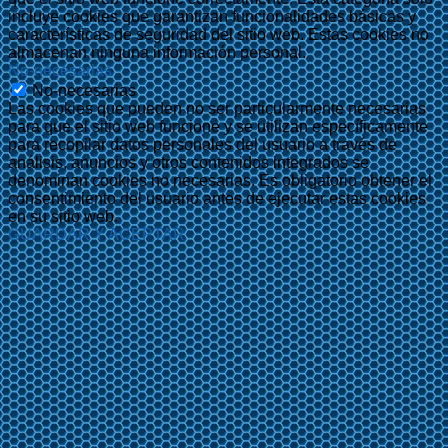
incluye cookies que garantizan funcionalidades básicas y
características de seguridad del sitio web. Estas cookies no
almacenan ninguna información personal.
No-necesarias
No-necesarias
Las cookies que pueden no ser particularmente necesarias
para que el sitio web funcione y se utilizan específicamente
para recopilar datos personales del usuario a través de
análisis, anuncios y otros contenidos integrados se
denominan cookies no necesarias. Es obligatorio obtener el
consentimiento del usuario antes de ejecutar estas cookies
en su sitio web.
GUARDAR Y ACEPTAR