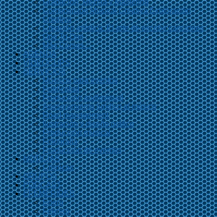
Grabación, Mezcla y Mastering
Composición Musical Creativa Exploración
Creativa
Creación artística. El arte de escribir canciones
One To One
Más Cursos…
AGENDA
VIDEOCLIPS
SERVICIOS
Músicos para eventos
Publicidad
Producción audiovisual
Asesoramiento jurídico al músico
Road management
Ilustración y diseño gráfico
Producción musical
Fotografía
Producción de eventos
NOTICIAS
Crónicas
GRUPOS
PODCAST
EFEMÉRIDES
Enero
Febrero