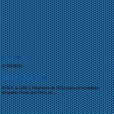
GRUPO
/
ROCK
07/04/2014
ROCK & GIRLS
ROCK & GIRLS Reunidos en 2012 para un novedoso
proyecto, Rock and Girls, es...