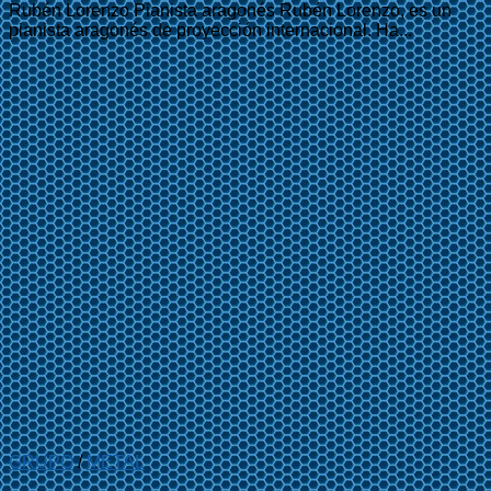
Rubén Lorenzo Pianista aragonés Rubén Lorenzo, es un
pianista aragonés de proyección internacional. Ha...
GRUPO
/
METAL