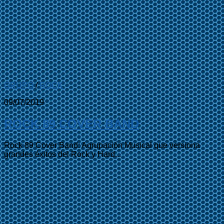
GRUPO
/
ROCK
09/07/2019
ROCK 89 COVER BAND
Rock 89 Cover Band: Agrupación Musical que versiona
grandes éxitos del Rock y Hard...