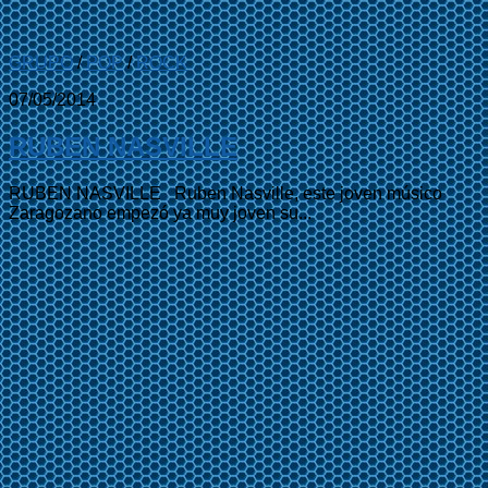
GRUPO
/
POP
/
ROCK
07/05/2014
RUBEN NASVILLE
RUBEN NASVILLE Ruben Nasville, este joven músico
Zaragozano empezó ya muy joven su...