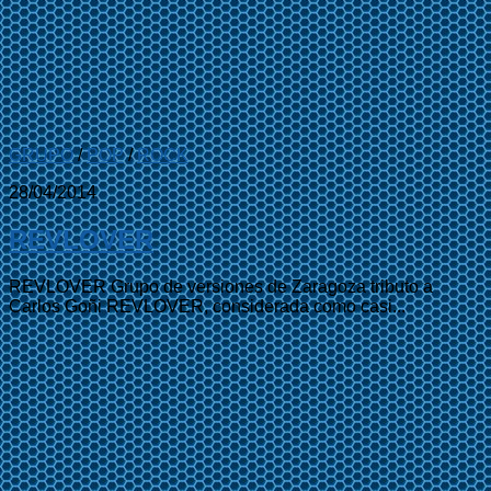
GRUPO
/
POP
/
ROCK
28/04/2014
REVLOVER
REVLOVER Grupo de versiones de Zaragoza tributo a
Carlos Goñi REVLOVER, considerada como casi...