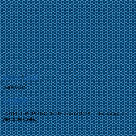
GRUPO
/
ROCK
16/09/2015
L4 RED
L4 RED GRUPO ROCK DE ZARAGOZA Una ráfaga de
viento se cuela...