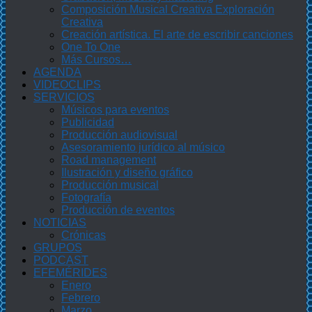
Composición Musical Creativa Exploración
Creativa
Creación artística. El arte de escribir canciones
One To One
Más Cursos…
AGENDA
VIDEOCLIPS
SERVICIOS
Músicos para eventos
Publicidad
Producción audiovisual
Asesoramiento jurídico al músico
Road management
Ilustración y diseño gráfico
Producción musical
Fotografía
Producción de eventos
NOTICIAS
Crónicas
GRUPOS
PODCAST
EFEMÉRIDES
Enero
Febrero
Marzo