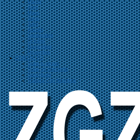
Marzo
Abril
Mayo
Junio
Julio
Agosto
Septiembre
Octubre
Noviembre
Diciembre
CONTACTO
Sube tu grupo
Sube un concierto
Suscríbete
Trabaja Con Nosotros