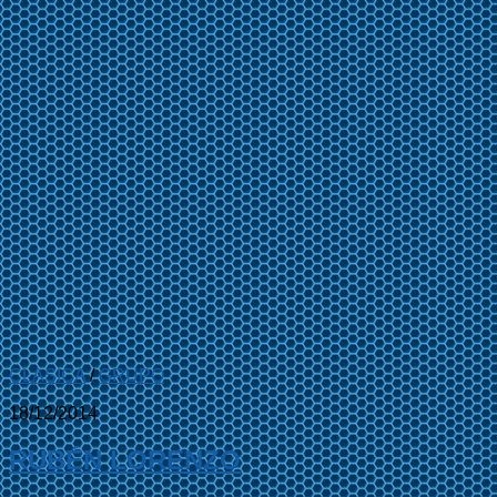
CLASICA
/
GRUPO
18/12/2014
RUBÉN LORENZO