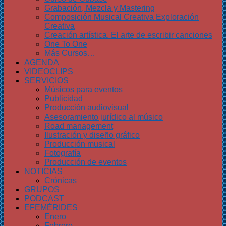
Grabación, Mezcla y Mastering
Composición Musical Creativa Exploración
Creativa
Creación artística. El arte de escribir canciones
One To One
Más Cursos…
AGENDA
VIDEOCLIPS
SERVICIOS
Músicos para eventos
Publicidad
Producción audiovisual
Asesoramiento jurídico al músico
Road management
Ilustración y diseño gráfico
Producción musical
Fotografía
Producción de eventos
NOTICIAS
Crónicas
GRUPOS
PODCAST
EFEMÉRIDES
Enero
Febrero