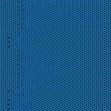
Producción de Música Electrónica con Ableton
Curso de Cubase
Grabación, Mezcla y Mastering
Composición Musical Creativa Exploración
Creativa
Creación artística. El arte de escribir canciones
One To One
Más Cursos…
AGENDA
VIDEOCLIPS
SERVICIOS
Músicos para eventos
Publicidad
Producción audiovisual
Asesoramiento jurídico al músico
Road management
Ilustración y diseño gráfico
Producción musical
Fotografía
Producción de eventos
NOTICIAS
Crónicas
GRUPOS
PODCAST
EFEMÉRIDES