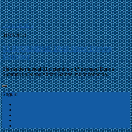
EFEMÉRIDES
31/12/2013
31 DICIEMBRE 1948 Nace Donna
Summer
Efeméride musical 31 diciembre y 17 de mayo Donna
Summer. LaDonna Adrian Gaines, mejor conocida...
Seguir: