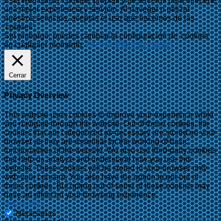
Esta web utiliza 'cookies' propias y de terceros para ofrecerte
una mejor experiencia y servicio. Al navegar o utilizar
nuestros servicios, aceptas el uso que hacemos de las
'cookies'.
Sin embargo, puedes cambiar la configuración de 'cookies'
en cualquier momento.
Aceptar
Más información
Cerrar
Privacy Overview
This website uses cookies to improve your experience while
you navigate through the website. Out of these cookies, the
cookies that are categorized as necessary are stored on your
browser as they are essential for the working of basic
functionalities of the website. We also use third-party cookies
that help us analyze and understand how you use this
website. These cookies will be stored in your browser only
with your consent. You also have the option to opt-out of
these cookies. But opting out of some of these cookies may
have an effect on your browsing experience.
Necesarias
Necesarias