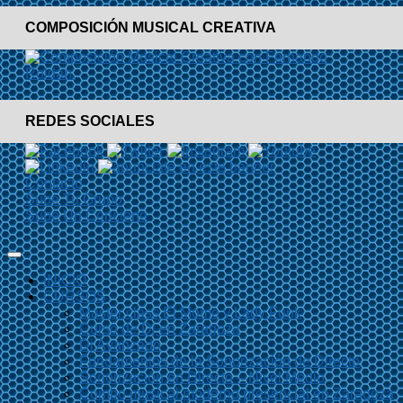
COMPOSICIÓN MUSICAL CREATIVA
REDES SOCIALES
Contacto
Sube Tu Grupo
Sube Un Concierto
INICIO
CURSOS
Master class El Momo y Lady Funk
Curso de Dj en Zaragoza
Dj Avanzado
Fundamentos de la Sonorización de Directo
Sonorización en Directo – Nivel Medio
Combo musical moderno presencial en Zaragoza