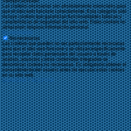
Siempre activado
Las cookies necesarias son absolutamente esenciales para
que el sitio web funcione correctamente. Esta categoría solo
incluye cookies que garantizan funcionalidades básicas y
características de seguridad del sitio web. Estas cookies no
almacenan ninguna información personal.
No-necesarias
No-necesarias
Las cookies que pueden no ser particularmente necesarias
para que el sitio web funcione y se utilizan específicamente
para recopilar datos personales del usuario a través de
análisis, anuncios y otros contenidos integrados se
denominan cookies no necesarias. Es obligatorio obtener el
consentimiento del usuario antes de ejecutar estas cookies
en su sitio web.
GUARDAR Y ACEPTAR