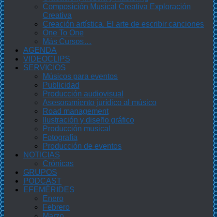
Composición Musical Creativa Exploración
Creativa
Creación artística. El arte de escribir canciones
One To One
Más Cursos…
AGENDA
VIDEOCLIPS
SERVICIOS
Músicos para eventos
Publicidad
Producción audiovisual
Asesoramiento jurídico al músico
Road management
Ilustración y diseño gráfico
Producción musical
Fotografía
Producción de eventos
NOTICIAS
Crónicas
GRUPOS
PODCAST
EFEMÉRIDES
Enero
Febrero
Marzo