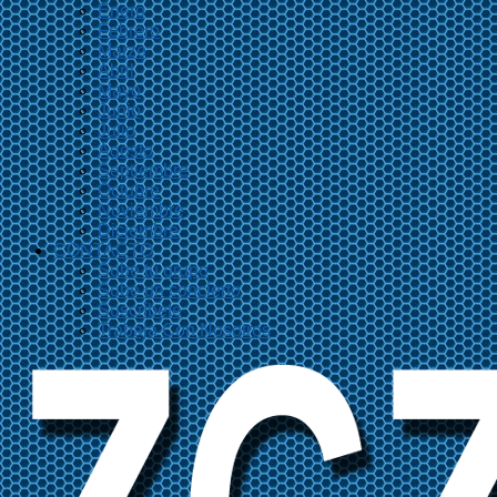
Enero
Febrero
Marzo
Abril
Mayo
Junio
Julio
Agosto
Septiembre
Octubre
Noviembre
Diciembre
CONTACTO
Sube tu grupo
Sube un concierto
Suscríbete
Trabaja Con Nosotros