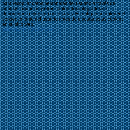
para recopilar datos personales del usuario a través de
análisis, anuncios y otros contenidos integrados se
denominan cookies no necesarias. Es obligatorio obtener el
consentimiento del usuario antes de ejecutar estas cookies
en su sitio web.
GUARDAR Y ACEPTAR