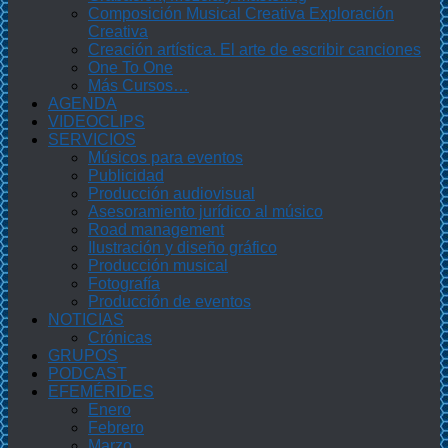
Composición Musical Creativa Exploración
Creativa
Creación artística. El arte de escribir canciones
One To One
Más Cursos…
AGENDA
VIDEOCLIPS
SERVICIOS
Músicos para eventos
Publicidad
Producción audiovisual
Asesoramiento jurídico al músico
Road management
Ilustración y diseño gráfico
Producción musical
Fotografía
Producción de eventos
NOTICIAS
Crónicas
GRUPOS
PODCAST
EFEMÉRIDES
Enero
Febrero
Marzo