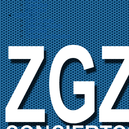
Noviembre
Diciembre
CONTACTO
Sube tu grupo
Sube un concierto
Suscríbete
Trabaja Con Nosotros