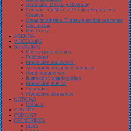
Grabación, Mezcla y Mastering
Composición Musical Creativa Exploración
Creativa
Creación artística. El arte de escribir canciones
One To One
Más Cursos…
AGENDA
VIDEOCLIPS
SERVICIOS
Músicos para eventos
Publicidad
Producción audiovisual
Asesoramiento jurídico al músico
Road management
Ilustración y diseño gráfico
Producción musical
Fotografía
Producción de eventos
NOTICIAS
Crónicas
GRUPOS
PODCAST
EFEMÉRIDES
Enero
Febrero