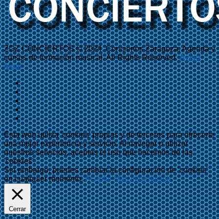
ZGZ CONCIERTOS © 2024. Conciertos Zaragoza, Agenda y
cursos de formación musical. All Rights Reserved.
Aviso
legal
Esta web utiliza 'cookies' propias y de terceros para ofrecerte
una mejor experiencia y servicio. Al navegar o utilizar
nuestros servicios, aceptas el uso que hacemos de las
'cookies'.
Sin embargo, puedes cambiar la configuración de 'cookies'
en cualquier momento.
Aceptar
Más información
Cerrar