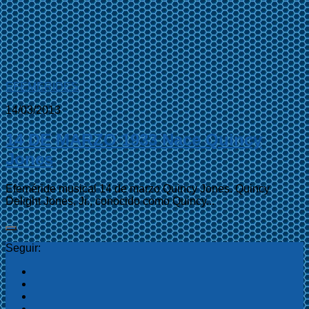
EFEMÉRIDES
14/03/2013
14 DE MARZO 1933 Nace Quincy
Jones
Efeméride musical 14 de marzo Quincy Jones. Quincy
Delight Jones, Jr., conocido como Quincy...
Seguir: