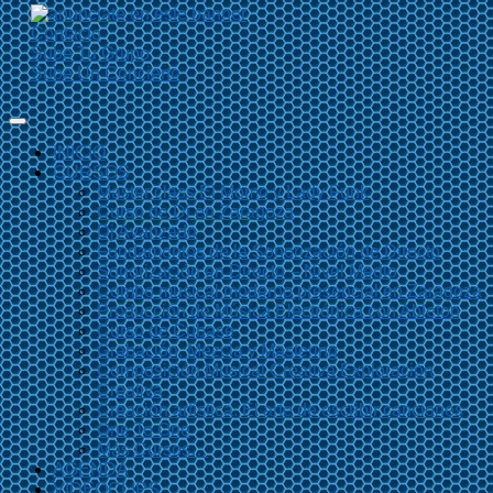
Contacto
Sube Tu Grupo
Sube Un Concierto
INICIO
CURSOS
Master class El Momo y Lady Funk
Curso de Dj en Zaragoza
Dj Avanzado
Fundamentos de la Sonorización de Directo
Sonorización en Directo – Nivel Medio
Combo musical moderno presencial en Zaragoza
Producción de Música Electrónica con Ableton
Curso de Cubase
Grabación, Mezcla y Mastering
Composición Musical Creativa Exploración
Creativa
Creación artística. El arte de escribir canciones
One To One
Más Cursos…
AGENDA
VIDEOCLIPS