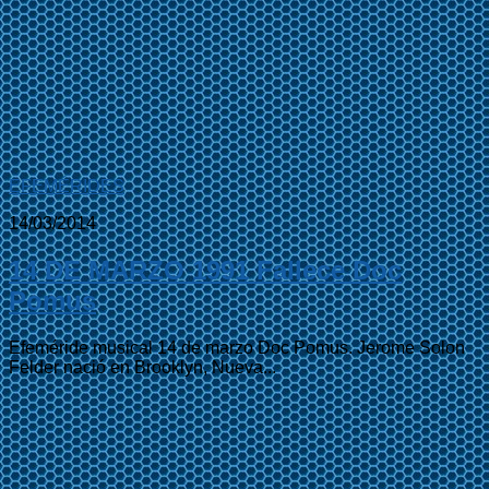
EFEMÉRIDES
14/03/2014
14 DE MARZO 1991 Fallece Doc
Pomus
Efeméride musical 14 de marzo Doc Pomus. Jerome Solon
Felder nació en Brooklyn, Nueva...