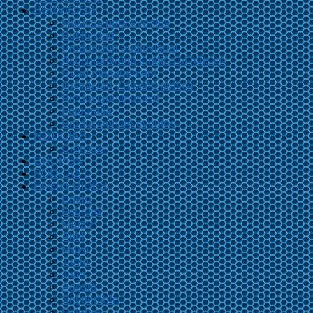
SERVICIOS
Músicos para eventos
Publicidad
Producción audiovisual
Asesoramiento jurídico al músico
Road management
Ilustración y diseño gráfico
Producción musical
Fotografía
Producción de eventos
NOTICIAS
Crónicas
GRUPOS
PODCAST
EFEMÉRIDES
Enero
Febrero
Marzo
Abril
Mayo
Junio
Julio
Agosto
Septiembre
Octubre