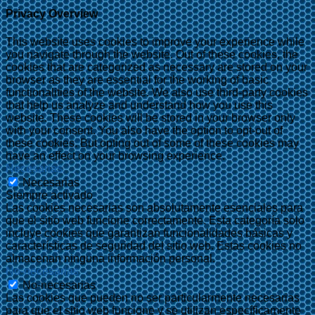
Privacy Overview
This website uses cookies to improve your experience while
you navigate through the website. Out of these cookies, the
cookies that are categorized as necessary are stored on your
browser as they are essential for the working of basic
functionalities of the website. We also use third-party cookies
that help us analyze and understand how you use this
website. These cookies will be stored in your browser only
with your consent. You also have the option to opt-out of
these cookies. But opting out of some of these cookies may
have an effect on your browsing experience.
Necesarias
Necesarias
Siempre activado
Las cookies necesarias son absolutamente esenciales para
que el sitio web funcione correctamente. Esta categoría solo
incluye cookies que garantizan funcionalidades básicas y
características de seguridad del sitio web. Estas cookies no
almacenan ninguna información personal.
No-necesarias
No-necesarias
Las cookies que pueden no ser particularmente necesarias
para que el sitio web funcione y se utilizan específicamente