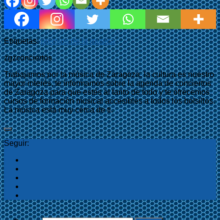
Etiquetas:
premios de la musica
zgzconciertos
Trabajamos por la música de Zaragoza, la cultura es nuestro
mayor interés, te informamos sobre la agenda de conciertos
de Zaragoza para que estés al tanto de todo y te ofrecemos
cursos de formación musical accesibles a todos los bolsillos.
La música está muy cerca de ti.
Seguir: