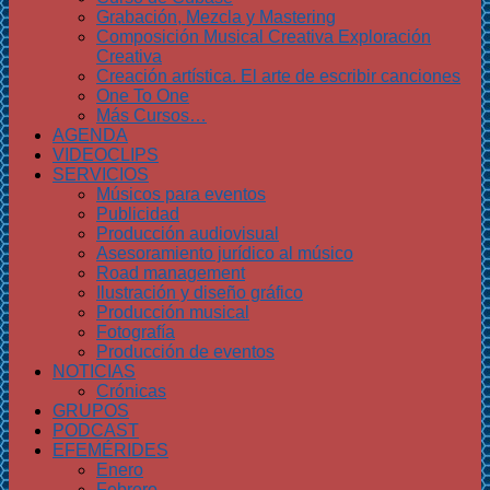
Grabación, Mezcla y Mastering
Composición Musical Creativa Exploración
Creativa
Creación artística. El arte de escribir canciones
One To One
Más Cursos…
AGENDA
VIDEOCLIPS
SERVICIOS
Músicos para eventos
Publicidad
Producción audiovisual
Asesoramiento jurídico al músico
Road management
Ilustración y diseño gráfico
Producción musical
Fotografía
Producción de eventos
NOTICIAS
Crónicas
GRUPOS
PODCAST
EFEMÉRIDES
Enero
Febrero