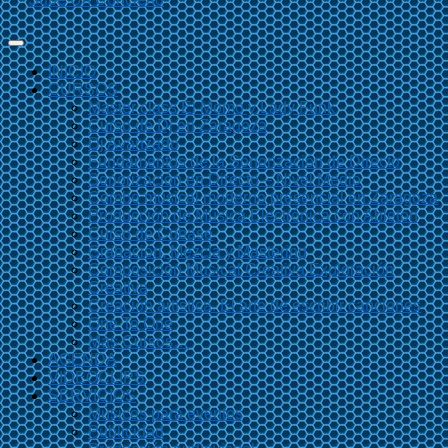
INICIO
CURSOS
Master class El Momo y Lady Funk
Curso de Dj en Zaragoza
Dj Avanzado
Fundamentos de la Sonorización de Directo
Sonorización en Directo – Nivel Medio
Combo musical moderno presencial en Zaragoza
Producción de Música Electrónica con Ableton
Curso de Cubase
Grabación, Mezcla y Mastering
Composición Musical Creativa Exploración
Creativa
Creación artística. El arte de escribir canciones
One To One
Más Cursos…
AGENDA
VIDEOCLIPS
SERVICIOS
Músicos para eventos
Publicidad