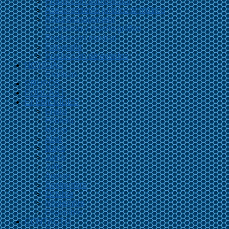
Producción audiovisual
Asesoramiento jurídico al músico
Road management
Ilustración y diseño gráfico
Producción musical
Fotografía
Producción de eventos
NOTICIAS
Crónicas
GRUPOS
PODCAST
EFEMÉRIDES
Enero
Febrero
Marzo
Abril
Mayo
Junio
Julio
Agosto
Septiembre
Octubre
Noviembre
Diciembre
CONTACTO