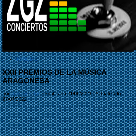
NOTICIAS
XXII PREMIOS DE LA MÚSICA
ARAGONESA
por
zgzconciertos
· Publicada
21/06/2021
· Actualizado
27/04/2022