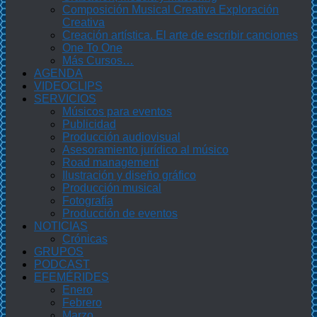
Composición Musical Creativa Exploración
Creativa
Creación artística. El arte de escribir canciones
One To One
Más Cursos…
AGENDA
VIDEOCLIPS
SERVICIOS
Músicos para eventos
Publicidad
Producción audiovisual
Asesoramiento jurídico al músico
Road management
Ilustración y diseño gráfico
Producción musical
Fotografía
Producción de eventos
NOTICIAS
Crónicas
GRUPOS
PODCAST
EFEMÉRIDES
Enero
Febrero
Marzo