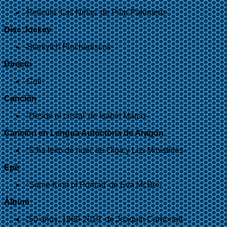
-Película ‘Las Niñas’ de Pilar Palomero-
Disc Jockey
-Starkytch Pinchadiscos-
Directo
-Cuti-
Canción
-‘Desde el cristal’ de Isabel Marco-
Canción en Lengua Autóctona de Aragón
-‘S’ha feito de nuei’ de Olga y Los Ministriles-
Epé
-‘Some Kind of Portrait’ de Eva McBel-
Álbum
-‘50 años. 1969-2019‘ de Joaquín Carbonell-