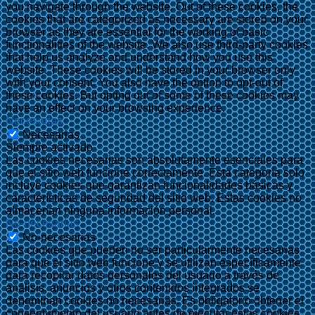
you navigate through the website. Out of these cookies, the
cookies that are categorized as necessary are stored on your
browser as they are essential for the working of basic
functionalities of the website. We also use third-party cookies
that help us analyze and understand how you use this
website. These cookies will be stored in your browser only
with your consent. You also have the option to opt-out of
these cookies. But opting out of some of these cookies may
have an effect on your browsing experience.
Necesarias
Necesarias
Siempre activado
Las cookies necesarias son absolutamente esenciales para
que el sitio web funcione correctamente. Esta categoría solo
incluye cookies que garantizan funcionalidades básicas y
características de seguridad del sitio web. Estas cookies no
almacenan ninguna información personal.
No-necesarias
No-necesarias
Las cookies que pueden no ser particularmente necesarias
para que el sitio web funcione y se utilizan específicamente
para recopilar datos personales del usuario a través de
análisis, anuncios y otros contenidos integrados se
denominan cookies no necesarias. Es obligatorio obtener el
consentimiento del usuario antes de ejecutar estas cookies