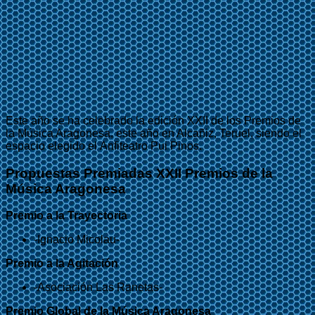
Este año se ha celebrado la edición XXII de los Premios de
la Música Aragonesa, este año en Alcañiz, Teruel, siendo el
espacio elegido el Anfiteatro Pui Pinos.
Propuestas Premiadas XXII Premios de la
Música Aragonesa
Premio a la Trayectoria
-Ignacio Micolau-
Premio a la Agitación
-Asociación Las Ranetas-
Premio Global de la Música Aragonesa