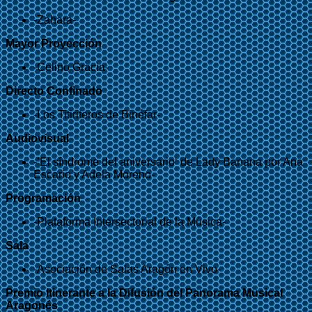
-Zahara-
Mayor Proyección
-Celino Gracia-
Directo Confinado
-Los Titiriteros de Binéfar-
Audiovisual
-’El síndrome del aniversario‘ de Lady Banana por Ana
Escario y Adela Moreno-
Programación
-Plataforma Intersectorial de la Música-
Sala
-Asociación de Salas Aragón en Vivo-
Premio Itinerante a la Difusión del Panorama Musical
Aragonés