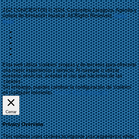
ZGZ CONCIERTOS © 2024. Conciertos Zaragoza, Agenda y
cursos de formación musical. All Rights Reserved.
Aviso
legal
Esta web utiliza 'cookies' propias y de terceros para ofrecerte
una mejor experiencia y servicio. Al navegar o utilizar
nuestros servicios, aceptas el uso que hacemos de las
'cookies'.
Sin embargo, puedes cambiar la configuración de 'cookies'
en cualquier momento.
Aceptar
Más información
Cerrar
Privacy Overview
This website uses cookies to improve your experience while