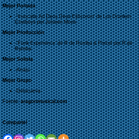
Mejor Portada
-‘Invocatio Ad Deos Deos Etilicorum’ de Los Drunken
Cowboys por Julseen Moos-
Mejor Producción
-‘Funk Experience’ de R de Rumba & Porcel por R de
Rumba-
Mejor Solista
-Anaju-
Mejor Grupo
-Delacueva-
Fuente:
aragonmusical.com
Comparte!