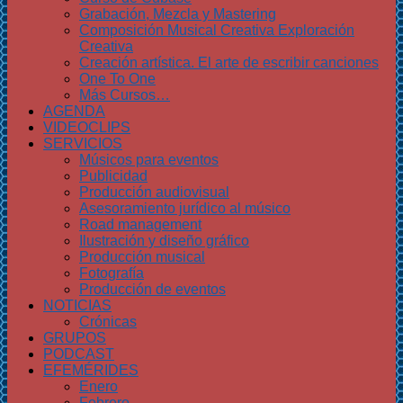
Grabación, Mezcla y Mastering
Composición Musical Creativa Exploración
Creativa
Creación artística. El arte de escribir canciones
One To One
Más Cursos…
AGENDA
VIDEOCLIPS
SERVICIOS
Músicos para eventos
Publicidad
Producción audiovisual
Asesoramiento jurídico al músico
Road management
Ilustración y diseño gráfico
Producción musical
Fotografía
Producción de eventos
NOTICIAS
Crónicas
GRUPOS
PODCAST
EFEMÉRIDES
Enero
Febrero