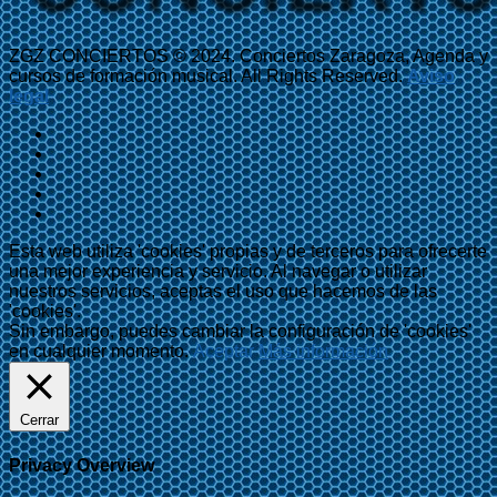
ZGZ CONCIERTOS © 2024. Conciertos Zaragoza, Agenda y
cursos de formación musical. All Rights Reserved.
Aviso
legal
Esta web utiliza 'cookies' propias y de terceros para ofrecerte
una mejor experiencia y servicio. Al navegar o utilizar
nuestros servicios, aceptas el uso que hacemos de las
'cookies'.
Sin embargo, puedes cambiar la configuración de 'cookies'
en cualquier momento.
Aceptar
Más información
Cerrar
Privacy Overview