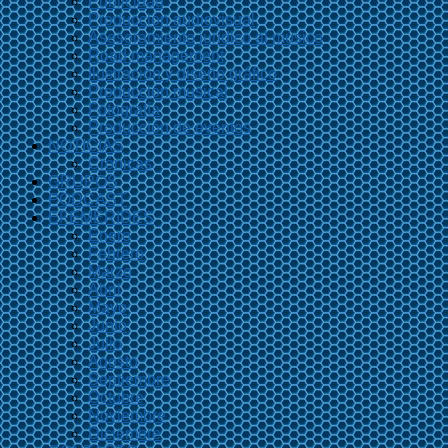
Publicidad
Producción audiovisual
Asesoramiento jurídico al músico
Road management
Ilustración y diseño gráfico
Producción musical
Fotografía
Producción de eventos
NOTICIAS
Crónicas
GRUPOS
PODCAST
EFEMÉRIDES
Enero
Febrero
Marzo
Abril
Mayo
Junio
Julio
Agosto
Septiembre
Octubre
Noviembre
Diciembre