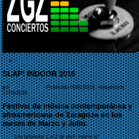
NOTICIAS
SLAP! INDOOR 2016
por
zgz conciertos
· Publicada
05/02/2016
· Actualizado
17/03/2016
Festival de música contemporánea y
afroamericana de Zaragoza en los
meses de Marzo y Julio.
Los próximos 1 al 2 de abril, vuelve el
Slap!