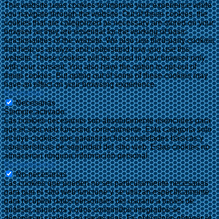
This website uses cookies to improve your experience while
you navigate through the website. Out of these cookies, the
cookies that are categorized as necessary are stored on your
browser as they are essential for the working of basic
functionalities of the website. We also use third-party cookies
that help us analyze and understand how you use this
website. These cookies will be stored in your browser only
with your consent. You also have the option to opt-out of
these cookies. But opting out of some of these cookies may
have an effect on your browsing experience.
Necesarias
Necesarias
Siempre activado
Las cookies necesarias son absolutamente esenciales para
que el sitio web funcione correctamente. Esta categoría solo
incluye cookies que garantizan funcionalidades básicas y
características de seguridad del sitio web. Estas cookies no
almacenan ninguna información personal.
No-necesarias
No-necesarias
Las cookies que pueden no ser particularmente necesarias
para que el sitio web funcione y se utilizan específicamente
para recopilar datos personales del usuario a través de
análisis, anuncios y otros contenidos integrados se
denominan cookies no necesarias. Es obligatorio obtener el