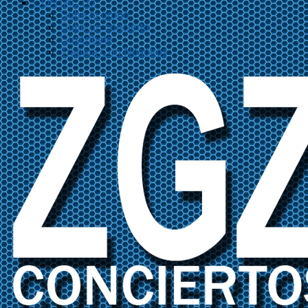
CONTACTO
Sube tu grupo
Sube un concierto
Suscríbete
Trabaja Con Nosotros