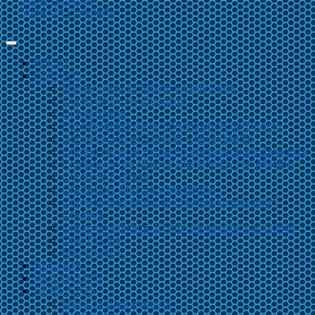
Sube Un Concierto
INICIO
CURSOS
Master class El Momo y Lady Funk
Curso de Dj en Zaragoza
Dj Avanzado
Fundamentos de la Sonorización de Directo
Sonorización en Directo – Nivel Medio
Combo musical moderno presencial en Zaragoza
Producción de Música Electrónica con Ableton
Curso de Cubase
Grabación, Mezcla y Mastering
Composición Musical Creativa Exploración
Creativa
Creación artística. El arte de escribir canciones
One To One
Más Cursos…
AGENDA
VIDEOCLIPS
SERVICIOS
Músicos para eventos