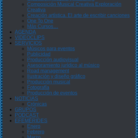
Composición Musical Creativa Exploración
Creativa
Creación artística. El arte de escribir canciones
One To One
Más Cursos…
AGENDA
VIDEOCLIPS
SERVICIOS
Músicos para eventos
Publicidad
Producción audiovisual
Asesoramiento jurídico al músico
Road management
Ilustración y diseño gráfico
Producción musical
Fotografía
Producción de eventos
NOTICIAS
Crónicas
GRUPOS
PODCAST
EFEMÉRIDES
Enero
Febrero
Marzo