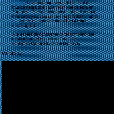
Indoor
, la versión primaveral del festival de
música negra que cada verano se celebra en
Zaragoza. Por su quinto aniversario, el vermut
más largo y salvaje del año amplía días y repite
escenario, el espacio cultural
Las Armas
de Zaragoza.
A la espera de conocer el cartel completo que
desfilará por el espacio cultural , se
confirman
Calibro 35
y
The Bellrays
.
Calibro 35