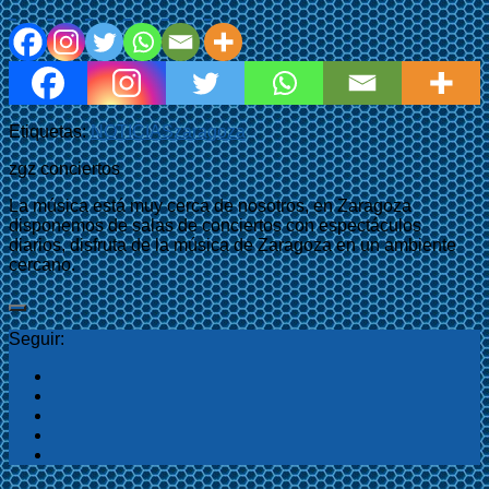
Etiquetas:
NOTICIAS
zaragoza
zgz conciertos
La música está muy cerca de nosotros, en Zaragoza
disponemos de salas de conciertos con espectáculos
diarios, disfruta de la música de Zaragoza en un ambiente
cercano.
Seguir: