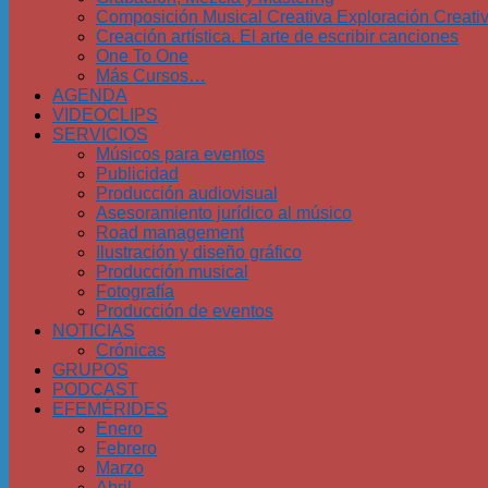
Composición Musical Creativa Exploración Creati
Creación artística. El arte de escribir canciones
One To One
Más Cursos…
AGENDA
VIDEOCLIPS
SERVICIOS
Músicos para eventos
Publicidad
Producción audiovisual
Asesoramiento jurídico al músico
Road management
Ilustración y diseño gráfico
Producción musical
Fotografía
Producción de eventos
NOTICIAS
Crónicas
GRUPOS
PODCAST
EFEMÉRIDES
Enero
Febrero
Marzo
Abril