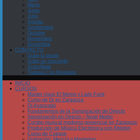
Mayo
Junio
Julio
Agosto
Septiembre
Octubre
Noviembre
Diciembre
CONTACTO
Sube tu grupo
Sube un concierto
Suscríbete
Trabaja Con Nosotros
INICIO
CURSOS
Master class El Momo y Lady Funk
Curso de Dj en Zaragoza
Dj Avanzado
Fundamentos de la Sonorización de Directo
Sonorización en Directo – Nivel Medio
Combo musical moderno presencial en Zaragoza
Producción de Música Electrónica con Ableton
Curso de Cubase
Grabación, Mezcla y Mastering