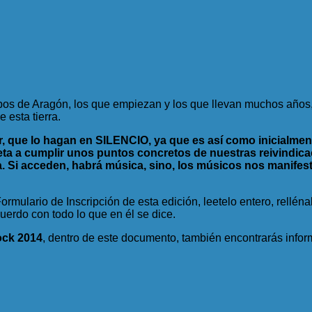
pos de Aragón, los que empiezan y los que llevan muchos años, 
 esta tierra.
r, que lo hagan en SILENCIO, ya que es así como inicialmen
ta a cumplir unos puntos concretos de nuestras reivindicac
. Si acceden, habrá música, sino, los músicos nos manife
 Formulario de Inscripción de esta edición, leetelo entero, relléna
erdo con todo lo que en él se dice.
ock 2014
, dentro de este documento, también encontrarás infor