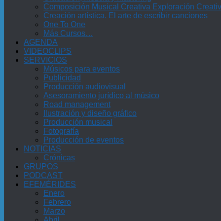
Composición Musical Creativa Exploración Creati
Creación artística. El arte de escribir canciones
One To One
Más Cursos…
AGENDA
VIDEOCLIPS
SERVICIOS
Músicos para eventos
Publicidad
Producción audiovisual
Asesoramiento jurídico al músico
Road management
Ilustración y diseño gráfico
Producción musical
Fotografía
Producción de eventos
NOTICIAS
Crónicas
GRUPOS
PODCAST
EFEMÉRIDES
Enero
Febrero
Marzo
Abril