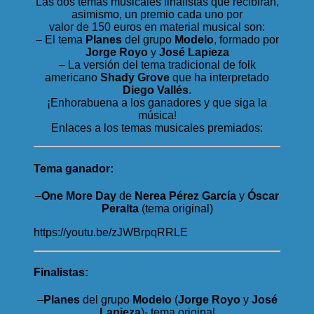
Las dos temas musicales finalistas que recibirán,
asimismo, un premio cada uno por
valor de 150 euros en material musical son:
– El tema
Planes
del grupo
Modelo
, formado por
Jorge Royo
y
José Lapieza
– La versión del tema tradicional de folk
americano
Shady Grove
que ha interpretado
Diego Vallés
.
¡Enhorabuena a los ganadores y que siga la
música!
Enlaces a los temas musicales premiados:
Tema ganador:
–
One More Day
de
Nerea Pérez García
y
Óscar
Peralta
(tema original)
https://youtu.be/zJWBrpqRRLE
Finalistas:
–
Planes
del grupo
Modelo
(
Jorge Royo
y
José
Lapieza
)- tema original