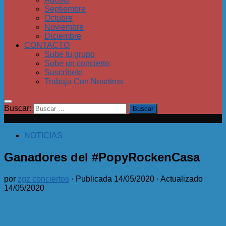
Septiembre
Octubre
Noviembre
Diciembre
CONTACTO
Sube tu grupo
Sube un concierto
Suscríbete
Trabaja Con Nosotros
Buscar:
NOTICIAS
Ganadores del #PopyRockenCasa
por
zgz conciertos
· Publicada
14/05/2020
· Actualizado
14/05/2020