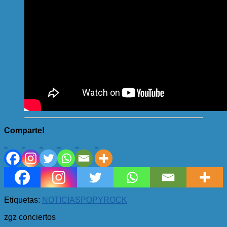
Comparte!
Etiquetas:
NOTICIAS
POPYROCK
zgz conciertos