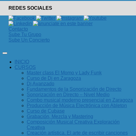
REDES SOCIALES
Contacto
Sube Tu Grupo
Sube Un Concierto
INICIO
CURSOS
Master class El Momo y Lady Funk
Curso de Dj en Zaragoza
Dj Avanzado
Fundamentos de la Sonorización de Directo
Sonorización en Directo – Nivel Medio
Combo musical moderno presencial en Zaragoza
Producción de Música Electrónica con Ableton
Curso de Cubase
Grabación, Mezcla y Mastering
Composición Musical Creativa Exploración
Creativa
Creación artística. El arte de escribir canciones