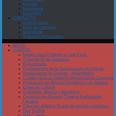
Octubre
Noviembre
Diciembre
CONTACTO
Sube tu grupo
Sube un concierto
Suscríbete
Trabaja Con Nosotros
INICIO
CURSOS
Master class El Momo y Lady Funk
Curso de Dj en Zaragoza
Dj Avanzado
Fundamentos de la Sonorización de Directo
Sonorización en Directo – Nivel Medio
Combo musical moderno presencial en Zaragoza
Producción de Música Electrónica con Ableton
Curso de Cubase
Grabación, Mezcla y Mastering
Composición Musical Creativa Exploración
Creativa
Creación artística. El arte de escribir canciones
One To One
Más Cursos…