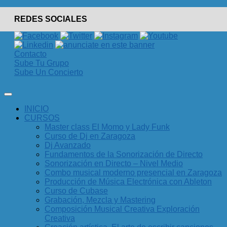
REDES SOCIALES
Contacto
Sube Tu Grupo
Sube Un Concierto
INICIO
CURSOS
Master class El Momo y Lady Funk
Curso de Dj en Zaragoza
Dj Avanzado
Fundamentos de la Sonorización de Directo
Sonorización en Directo – Nivel Medio
Combo musical moderno presencial en Zaragoza
Producción de Música Electrónica con Ableton
Curso de Cubase
Grabación, Mezcla y Mastering
Composición Musical Creativa Exploración
Creativa