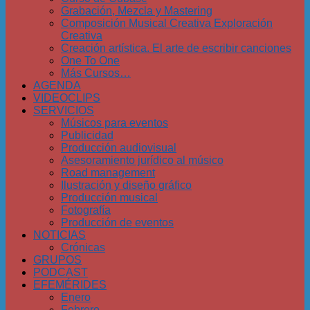
Grabación, Mezcla y Mastering
Composición Musical Creativa Exploración
Creativa
Creación artística. El arte de escribir canciones
One To One
Más Cursos…
AGENDA
VIDEOCLIPS
SERVICIOS
Músicos para eventos
Publicidad
Producción audiovisual
Asesoramiento jurídico al músico
Road management
Ilustración y diseño gráfico
Producción musical
Fotografía
Producción de eventos
NOTICIAS
Crónicas
GRUPOS
PODCAST
EFEMÉRIDES
Enero
Febrero