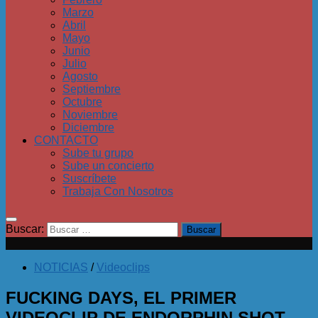
Marzo
Abril
Mayo
Junio
Julio
Agosto
Septiembre
Octubre
Noviembre
Diciembre
CONTACTO
Sube tu grupo
Sube un concierto
Suscríbete
Trabaja Con Nosotros
Buscar:
NOTICIAS
/
Videoclips
FUCKING DAYS, EL PRIMER
VIDEOCLIP DE ENDORPHIN SHOT