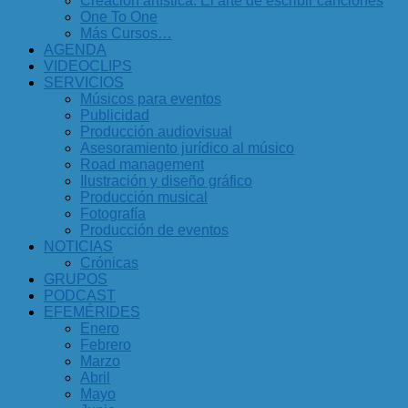
Creación artística. El arte de escribir canciones
One To One
Más Cursos…
AGENDA
VIDEOCLIPS
SERVICIOS
Músicos para eventos
Publicidad
Producción audiovisual
Asesoramiento jurídico al músico
Road management
Ilustración y diseño gráfico
Producción musical
Fotografía
Producción de eventos
NOTICIAS
Crónicas
GRUPOS
PODCAST
EFEMÉRIDES
Enero
Febrero
Marzo
Abril
Mayo