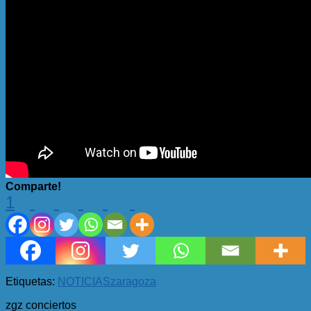
Comparte!
1
Etiquetas:
NOTICIAS
zaragoza
zgz conciertos