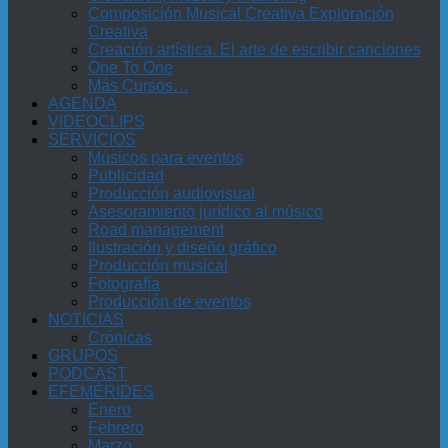
Composición Musical Creativa Exploración
Creativa
Creación artística. El arte de escribir canciones
One To One
Más Cursos…
AGENDA
VIDEOCLIPS
SERVICIOS
Músicos para eventos
Publicidad
Producción audiovisual
Asesoramiento jurídico al músico
Road management
Ilustración y diseño gráfico
Producción musical
Fotografía
Producción de eventos
NOTICIAS
Crónicas
GRUPOS
PODCAST
EFEMÉRIDES
Enero
Febrero
Marzo