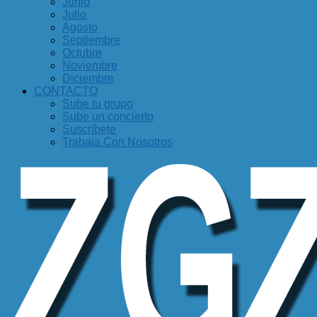
Junio
Julio
Agosto
Septiembre
Octubre
Noviembre
Diciembre
CONTACTO
Sube tu grupo
Sube un concierto
Suscríbete
Trabaja Con Nosotros