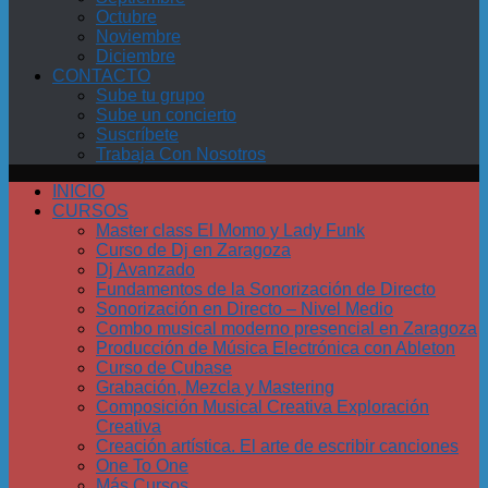
Octubre
Noviembre
Diciembre
CONTACTO
Sube tu grupo
Sube un concierto
Suscríbete
Trabaja Con Nosotros
INICIO
CURSOS
Master class El Momo y Lady Funk
Curso de Dj en Zaragoza
Dj Avanzado
Fundamentos de la Sonorización de Directo
Sonorización en Directo – Nivel Medio
Combo musical moderno presencial en Zaragoza
Producción de Música Electrónica con Ableton
Curso de Cubase
Grabación, Mezcla y Mastering
Composición Musical Creativa Exploración
Creativa
Creación artística. El arte de escribir canciones
One To One
Más Cursos…