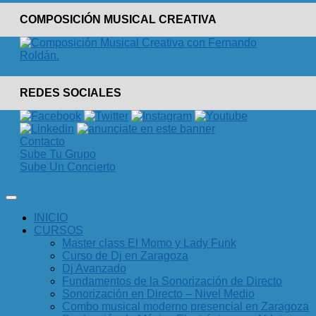
COMPOSICIÓN MUSICAL CREATIVA
REDES SOCIALES
Contacto
Sube Tu Grupo
Sube Un Concierto
INICIO
CURSOS
Master class El Momo y Lady Funk
Curso de Dj en Zaragoza
Dj Avanzado
Fundamentos de la Sonorización de Directo
Sonorización en Directo – Nivel Medio
Combo musical moderno presencial en Zaragoza