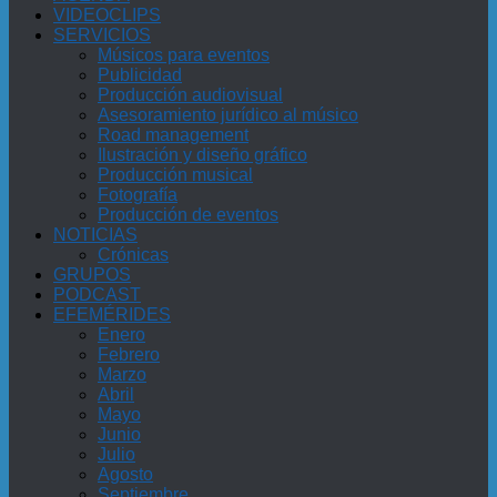
VIDEOCLIPS
SERVICIOS
Músicos para eventos
Publicidad
Producción audiovisual
Asesoramiento jurídico al músico
Road management
Ilustración y diseño gráfico
Producción musical
Fotografía
Producción de eventos
NOTICIAS
Crónicas
GRUPOS
PODCAST
EFEMÉRIDES
Enero
Febrero
Marzo
Abril
Mayo
Junio
Julio
Agosto
Septiembre