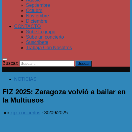
Septiembre
Octubre
Noviembre
Diciembre
CONTACTO
Sube tu grupo
Sube un concierto
Suscríbete
Trabaja Con Nosotros
Buscar:
NOTICIAS
FIZ 2025: Zaragoza volvió a bailar en
la Multiusos
por
zgz conciertos
·
30/09/2025