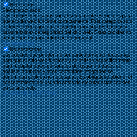
Necesarias
Siempre activado
Las cookies necesarias son absolutamente esenciales para
que el sitio web funcione correctamente. Esta categoría solo
incluye cookies que garantizan funcionalidades básicas y
características de seguridad del sitio web. Estas cookies no
almacenan ninguna información personal.
No-necesarias
No-necesarias
Las cookies que pueden no ser particularmente necesarias
para que el sitio web funcione y se utilizan específicamente
para recopilar datos personales del usuario a través de
análisis, anuncios y otros contenidos integrados se
denominan cookies no necesarias. Es obligatorio obtener el
consentimiento del usuario antes de ejecutar estas cookies
en su sitio web.
GUARDAR Y ACEPTAR