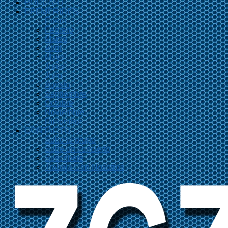
PODCAST
EFEMÉRIDES
Enero
Febrero
Marzo
Abril
Mayo
Junio
Julio
Agosto
Septiembre
Octubre
Noviembre
Diciembre
CONTACTO
Sube tu grupo
Sube un concierto
Suscríbete
Trabaja Con Nosotros