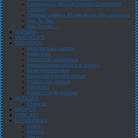
Composición Musical Creativa Exploración
Creativa
Creación artística. El arte de escribir canciones
One To One
Más Cursos…
AGENDA
VIDEOCLIPS
SERVICIOS
Músicos para eventos
Publicidad
Producción audiovisual
Asesoramiento jurídico al músico
Road management
Ilustración y diseño gráfico
Producción musical
Fotografía
Producción de eventos
NOTICIAS
Crónicas
GRUPOS
PODCAST
EFEMÉRIDES
Enero
Febrero
Marzo