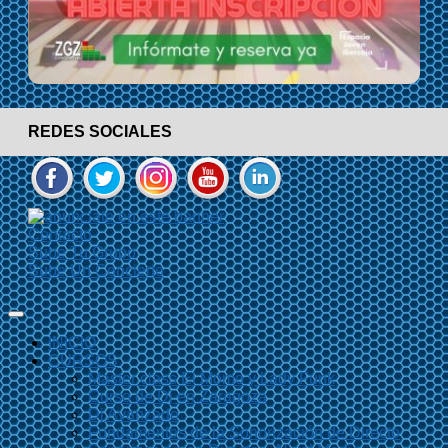
REDES SOCIALES
Contacto
Sube Tu Grupo
Sube Un Concierto
INICIO
CURSOS
Master class El Momo y Lady Funk
Curso de Dj en Zaragoza
Dj Avanzado
Fundamentos de la Sonorización de Directo