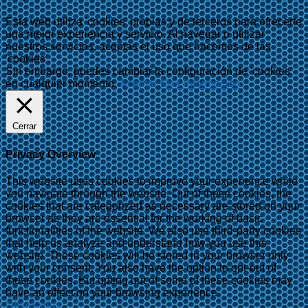
Esta web utiliza 'cookies' propias y de terceros para ofrecerte
una mejor experiencia y servicio. Al navegar o utilizar
nuestros servicios, aceptas el uso que hacemos de las
'cookies'.
Sin embargo, puedes cambiar la configuración de 'cookies'
en cualquier momento.
Aceptar
Más información
Cerrar
Privacy Overview
This website uses cookies to improve your experience while
you navigate through the website. Out of these cookies, the
cookies that are categorized as necessary are stored on your
browser as they are essential for the working of basic
functionalities of the website. We also use third-party cookies
that help us analyze and understand how you use this
website. These cookies will be stored in your browser only
with your consent. You also have the option to opt-out of
these cookies. But opting out of some of these cookies may
have an effect on your browsing experience.
Necesarias