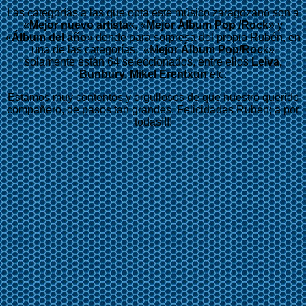
Las categorías a las que opta este músico zaragozano son a
«
Mejor nuevo artista
«, «
Mejor Álbum Pop /Rock
» y
«
Álbum del año
» donde para sorpresa del propio Rubén, en
una de las categorías, «M
ejor Álbum Pop/Roc
k»
solamente están 64 seleccionados, entre ellos
Leiva,
Bunbury, Mikel Erentxun
etc.
Estamos muy contentos y orgullosos de que nuestro querido
compañero, de pasos tan grandes. Felicidades Rubén; a por
todas!!!!