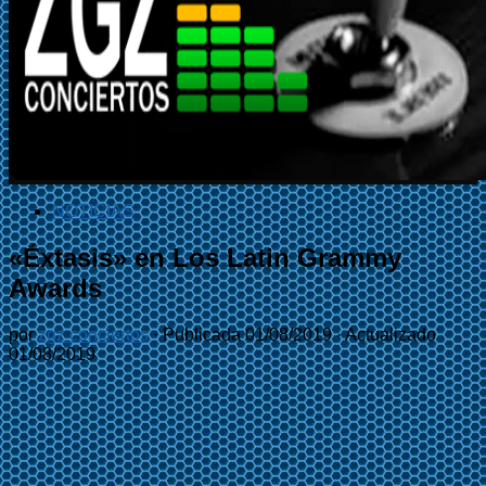
NOTICIAS
«Éxtasis» en Los Latin Grammy
Awards
por
zgz conciertos
· Publicada
01/08/2019
· Actualizado
01/08/2019