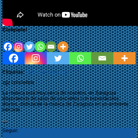
Comparte!
Etiquetas:
NOTICIAS
zaragoza
zgz conciertos
La música está muy cerca de nosotros, en Zaragoza
disponemos de salas de conciertos con espectáculos
diarios, disfruta de la música de Zaragoza en un ambiente
cercano.
Seguir: