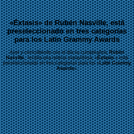
«Éxtasis» de Rubén Nasville, está
preseleccionado en tres categorías
para los Latin Grammy Awards
Ayer y coincidiendo con el día su cumpleaños,
Rubén
Nasville
, recibía una noticia maravillosa, «
Éxtasis
» está
preseleccionado en tres categorías para los «
Latin Grammy
Awards
«.