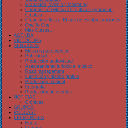
Grabación, Mezcla y Mastering
Composición Musical Creativa Exploración
Creativa
Creación artística. El arte de escribir canciones
One To One
Más Cursos…
AGENDA
VIDEOCLIPS
SERVICIOS
Músicos para eventos
Publicidad
Producción audiovisual
Asesoramiento jurídico al músico
Road management
Ilustración y diseño gráfico
Producción musical
Fotografía
Producción de eventos
NOTICIAS
Crónicas
GRUPOS
PODCAST
EFEMÉRIDES
Enero
Febrero