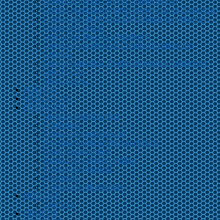
Sonorización en Directo – Nivel Medio
Combo musical moderno presencial en Zaragoza
Producción de Música Electrónica con Ableton
Curso de Cubase
Grabación, Mezcla y Mastering
Composición Musical Creativa Exploración
Creativa
Creación artística. El arte de escribir canciones
One To One
Más Cursos…
AGENDA
VIDEOCLIPS
SERVICIOS
Músicos para eventos
Publicidad
Producción audiovisual
Asesoramiento jurídico al músico
Road management
Ilustración y diseño gráfico
Producción musical
Fotografía
Producción de eventos
NOTICIAS
Crónicas
GRUPOS