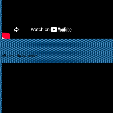
«Me moriría bailando
«