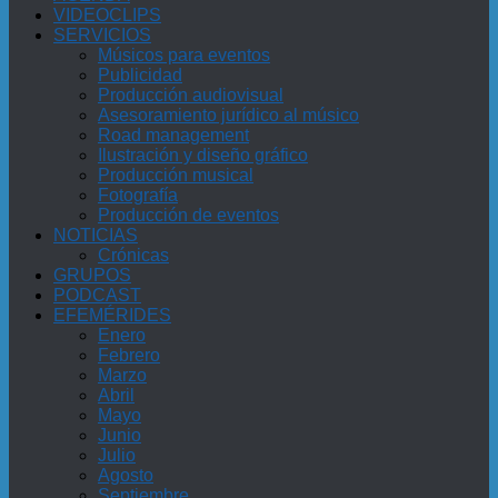
VIDEOCLIPS
SERVICIOS
Músicos para eventos
Publicidad
Producción audiovisual
Asesoramiento jurídico al músico
Road management
Ilustración y diseño gráfico
Producción musical
Fotografía
Producción de eventos
NOTICIAS
Crónicas
GRUPOS
PODCAST
EFEMÉRIDES
Enero
Febrero
Marzo
Abril
Mayo
Junio
Julio
Agosto
Septiembre