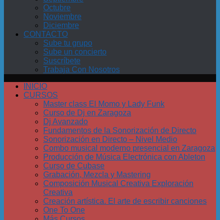
Octubre
Noviembre
Diciembre
CONTACTO
Sube tu grupo
Sube un concierto
Suscríbete
Trabaja Con Nosotros
INICIO
CURSOS
Master class El Momo y Lady Funk
Curso de Dj en Zaragoza
Dj Avanzado
Fundamentos de la Sonorización de Directo
Sonorización en Directo – Nivel Medio
Combo musical moderno presencial en Zaragoza
Producción de Música Electrónica con Ableton
Curso de Cubase
Grabación, Mezcla y Mastering
Composición Musical Creativa Exploración
Creativa
Creación artística. El arte de escribir canciones
One To One
Más Cursos…