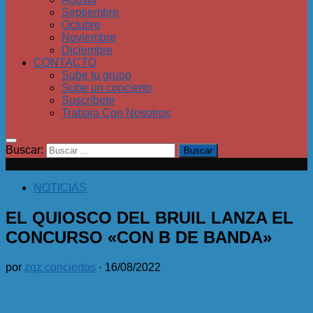
Septiembre
Octubre
Noviembre
Diciembre
CONTACTO
Sube tu grupo
Sube un concierto
Suscríbete
Trabaja Con Nosotros
Buscar:
NOTICIAS
EL QUIOSCO DEL BRUIL LANZA EL
CONCURSO «CON B DE BANDA»
por
zgz conciertos
·
16/08/2022