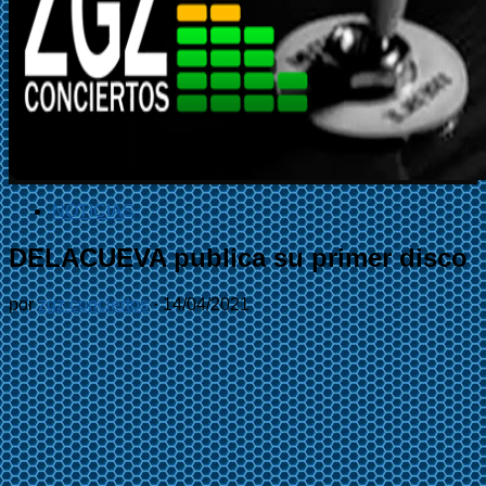
NOTICIAS
DELACUEVA publica su primer disco
por
zgz conciertos
·
14/04/2021