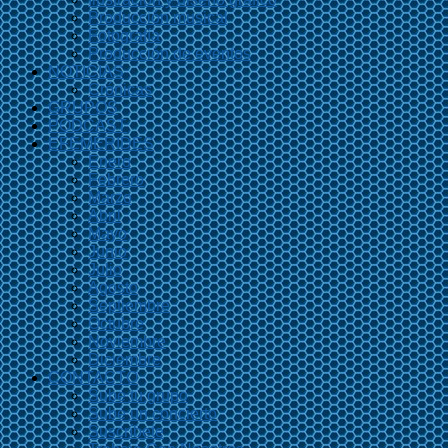
Producción musical
Fotografía
Producción de eventos
NOTICIAS
Crónicas
GRUPOS
PODCAST
EFEMÉRIDES
Enero
Febrero
Marzo
Abril
Mayo
Junio
Julio
Agosto
Septiembre
Octubre
Noviembre
Diciembre
CONTACTO
Sube tu grupo
Sube un concierto
Suscríbete