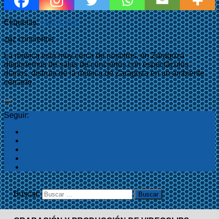
Etiquetas:
NOTICIAS
zgz conciertos
La música está muy cerca de nosotros, en Zaragoza
disponemos de salas de conciertos con espectáculos
diarios, disfruta de la música de Zaragoza en un ambiente
cercano.
Seguir:
Buscar: