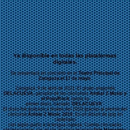
Ya disponible en todas las plataformas
digitales.
Se presentará en concierto en el
Teatro Principal de
Zaragoza el 17 de mayo.
Zaragoza, 9 de abril de 2021: El grupo aragonés
DELACUEVA
, ganador de los concursos
Ambar Z Music y
el PopyRock
, lanza su
primer disco, llamado ‘
DELACUEVA
’.
El disco fue grabado a finales del 2019 gracias al premio del
concurso
Ambar Z Music 2018
. Es un álbum de pop en
castellano
con algún guiño a la lengua inglesa. Cuenta con varias
colaboraciones, las de los jóvenes músicos
Erin Memento
y