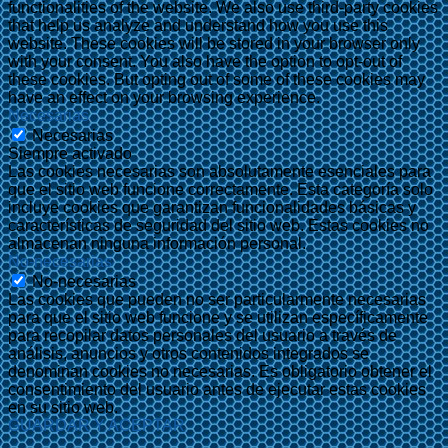
functionalities of the website. We also use third-party cookies
that help us analyze and understand how you use this
website. These cookies will be stored in your browser only
with your consent. You also have the option to opt-out of
these cookies. But opting out of some of these cookies may
have an effect on your browsing experience.
Necesarias
Necesarias
Siempre activado
Las cookies necesarias son absolutamente esenciales para
que el sitio web funcione correctamente. Esta categoría solo
incluye cookies que garantizan funcionalidades básicas y
características de seguridad del sitio web. Estas cookies no
almacenan ninguna información personal.
No-necesarias
No-necesarias
Las cookies que pueden no ser particularmente necesarias
para que el sitio web funcione y se utilizan específicamente
para recopilar datos personales del usuario a través de
análisis, anuncios y otros contenidos integrados se
denominan cookies no necesarias. Es obligatorio obtener el
consentimiento del usuario antes de ejecutar estas cookies
en su sitio web.
GUARDAR Y ACEPTAR