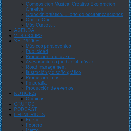
Composición Musical Creativa Exploración
Creativa
Creación artística. El arte de escribir canciones
One To One
Más Cursos…
AGENDA
VIDEOCLIPS
SERVICIOS
Músicos para eventos
Publicidad
Producción audiovisual
Asesoramiento jurídico al músico
Road management
Ilustración y diseño gráfico
Producción musical
Fotografía
Producción de eventos
NOTICIAS
Crónicas
GRUPOS
PODCAST
EFEMÉRIDES
Enero
Febrero
Marzo