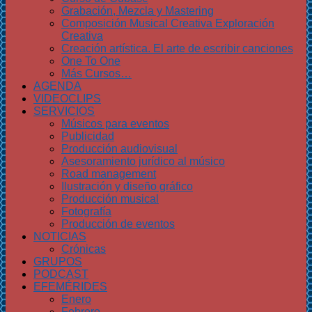
Grabación, Mezcla y Mastering
Composición Musical Creativa Exploración
Creativa
Creación artística. El arte de escribir canciones
One To One
Más Cursos…
AGENDA
VIDEOCLIPS
SERVICIOS
Músicos para eventos
Publicidad
Producción audiovisual
Asesoramiento jurídico al músico
Road management
Ilustración y diseño gráfico
Producción musical
Fotografía
Producción de eventos
NOTICIAS
Crónicas
GRUPOS
PODCAST
EFEMÉRIDES
Enero
Febrero