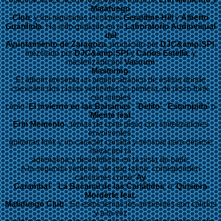
Matafuego
Club
, y los reputados locutores
Geraldine Hill
y
Alberto
Guardiola
. Ha sido grabado en el
Laboratorio Audiovisual
del
Ayuntamiento de Zaragoza
, producido por
DJC&amp;SPI
,
mezclado por
DJC&amp;SPI
y
Carlos Estella
, y
masterizado por
Vacuum
Mastering
.
El álbum presenta un amplio abanico de estilos donde
coexisten dos claras vertientes: la primera, de disco funk,
con singles
como ‘
El invierno en las Bahamas
’, ‘
Delito’
, ‘
Estampida
’ o
‘
Miente feat
.
Erin Memento
’, temas de corte disco con sintetizadores
envolventes,
guitarras funk y un carácter canalla y sensual para dejarse
llevar por la
adrenalina y desinhibirse en la pista de baile.
A la segunda vertiente, de pop latino, corresponden
canciones como ‘
Ay
Caramba!
’, ‘
La Bacanal de las Cariátides
’ o ‘
Quisiera
Morderte feat.
Matafuego Club
’. En estos temas los ambientes son cálidos
y a la vez