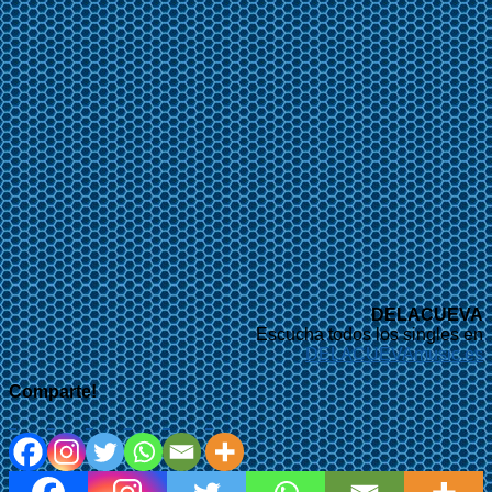
DELACUEVA
Escucha todos los singles en
DELACUEVAmusic.es
Comparte!