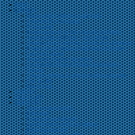
INICIO
CURSOS
Master class El Momo y Lady Funk
Curso de Dj en Zaragoza
Dj Avanzado
Fundamentos de la Sonorización de Directo
Sonorización en Directo – Nivel Medio
Combo musical moderno presencial en Zaragoza
Producción de Música Electrónica con Ableton
Curso de Cubase
Grabación, Mezcla y Mastering
Composición Musical Creativa Exploración
Creativa
Creación artística. El arte de escribir canciones
One To One
Más Cursos…
AGENDA
VIDEOCLIPS
SERVICIOS
Músicos para eventos
Publicidad
Producción audiovisual
Asesoramiento jurídico al músico
Road management
Ilustración y diseño gráfico