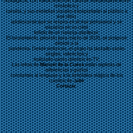
nostálgicos, con variaciones del carácter interpretativo entre
romántico y
canalla, y sus melodías vocales transportarán al público a
ese idilio
adolescente que se respira en el mar primaveral y se
visualiza en un cielo
teñido de un naranja atardecer.
El lanzamiento, previsto para marzo de 2020, se pospuso
debido a la
pandemia. Desde entonces, el grupo ha lanzado varios
singles, videoclips y
realizado varios directos en TV.
Las letras de
Manuel de la Cueva
están repletas de
referencias y guiños
constantes al lenguaje y a la atmósfera mágica de los
cuentos de J
ulio
Cortazar
.