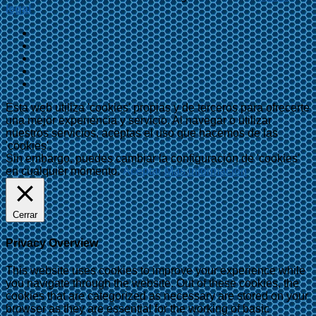
legal
Esta web utiliza 'cookies' propias y de terceros para ofrecerte
una mejor experiencia y servicio. Al navegar o utilizar
nuestros servicios, aceptas el uso que hacemos de las
'cookies'.
Sin embargo, puedes cambiar la configuración de 'cookies'
en cualquier momento.
Aceptar
Más información
Cerrar
Privacy Overview
This website uses cookies to improve your experience while
you navigate through the website. Out of these cookies, the
cookies that are categorized as necessary are stored on your
browser as they are essential for the working of basic