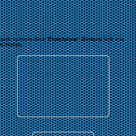
tando su nuevo disco “
Expectativas
”,
Bunbury
junto a su
 si mismos.