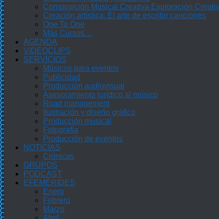
Composición Musical Creativa Exploración Creati
Creación artística. El arte de escribir canciones
One To One
Más Cursos…
AGENDA
VIDEOCLIPS
SERVICIOS
Músicos para eventos
Publicidad
Producción audiovisual
Asesoramiento jurídico al músico
Road management
Ilustración y diseño gráfico
Producción musical
Fotografía
Producción de eventos
NOTICIAS
Crónicas
GRUPOS
PODCAST
EFEMÉRIDES
Enero
Febrero
Marzo
Abril