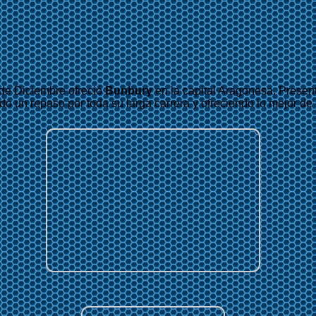
de Diciembre ofreció
Bunbury
en la capital Aragonesa. Presen
do un repaso por toda su larga carrera y ofreciendo lo mejor de