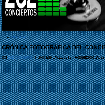
NOTICIAS
CRÓNICA FOTOGRÁFICA DEL CONCI
por
zgz conciertos
· Publicada
19/12/2017
· Actualizado
19/12