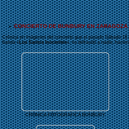
CONCIERTO DE BUNBURY EN ZARAGOZA
Crónica en imágenes del concierto que el pasado Sábado 16 
banda «
Los Santos Inocentes
«, no defraudó a nadie, hacien
CRONICA FOTOGRAFICA BUNBURY