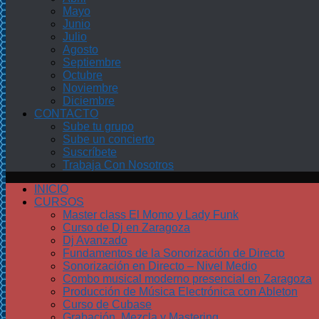
Mayo
Junio
Julio
Agosto
Septiembre
Octubre
Noviembre
Diciembre
CONTACTO
Sube tu grupo
Sube un concierto
Suscríbete
Trabaja Con Nosotros
INICIO
CURSOS
Master class El Momo y Lady Funk
Curso de Dj en Zaragoza
Dj Avanzado
Fundamentos de la Sonorización de Directo
Sonorización en Directo – Nivel Medio
Combo musical moderno presencial en Zaragoza
Producción de Música Electrónica con Ableton
Curso de Cubase
Grabación, Mezcla y Mastering