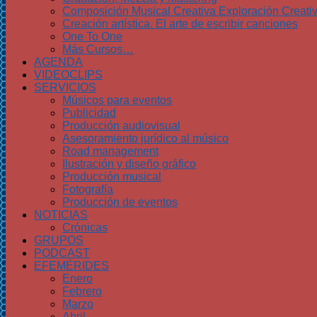
Composición Musical Creativa Exploración Creati
Creación artística. El arte de escribir canciones
One To One
Más Cursos…
AGENDA
VIDEOCLIPS
SERVICIOS
Músicos para eventos
Publicidad
Producción audiovisual
Asesoramiento jurídico al músico
Road management
Ilustración y diseño gráfico
Producción musical
Fotografía
Producción de eventos
NOTICIAS
Crónicas
GRUPOS
PODCAST
EFEMÉRIDES
Enero
Febrero
Marzo
Abril