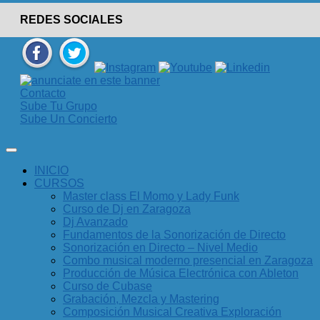
REDES SOCIALES
Contacto
Sube Tu Grupo
Sube Un Concierto
INICIO
CURSOS
Master class El Momo y Lady Funk
Curso de Dj en Zaragoza
Dj Avanzado
Fundamentos de la Sonorización de Directo
Sonorización en Directo – Nivel Medio
Combo musical moderno presencial en Zaragoza
Producción de Música Electrónica con Ableton
Curso de Cubase
Grabación, Mezcla y Mastering
Composición Musical Creativa Exploración