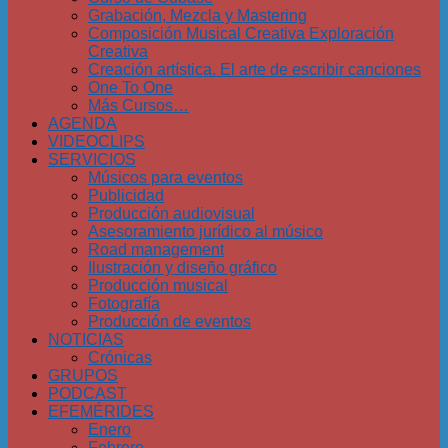
Grabación, Mezcla y Mastering
Composición Musical Creativa Exploración
Creativa
Creación artística. El arte de escribir canciones
One To One
Más Cursos…
AGENDA
VIDEOCLIPS
SERVICIOS
Músicos para eventos
Publicidad
Producción audiovisual
Asesoramiento jurídico al músico
Road management
Ilustración y diseño gráfico
Producción musical
Fotografía
Producción de eventos
NOTICIAS
Crónicas
GRUPOS
PODCAST
EFEMÉRIDES
Enero
Febrero