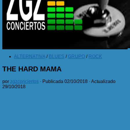
ALTERNATIVA
/
BLUES
/
GRUPO
/
ROCK
THE HARD MAMA
por
zgzconciertos
· Publicada
02/10/2018
· Actualizado
29/10/2018