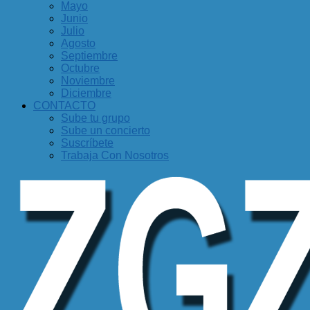
Mayo
Junio
Julio
Agosto
Septiembre
Octubre
Noviembre
Diciembre
CONTACTO
Sube tu grupo
Sube un concierto
Suscríbete
Trabaja Con Nosotros