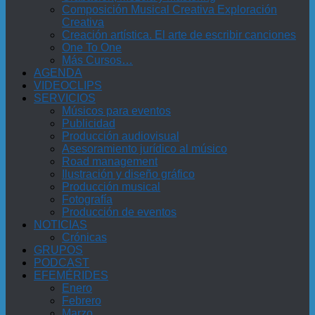
Composición Musical Creativa Exploración
Creativa
Creación artística. El arte de escribir canciones
One To One
Más Cursos…
AGENDA
VIDEOCLIPS
SERVICIOS
Músicos para eventos
Publicidad
Producción audiovisual
Asesoramiento jurídico al músico
Road management
Ilustración y diseño gráfico
Producción musical
Fotografía
Producción de eventos
NOTICIAS
Crónicas
GRUPOS
PODCAST
EFEMÉRIDES
Enero
Febrero
Marzo