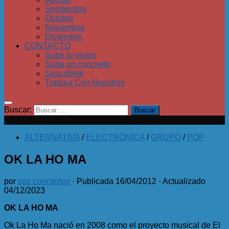
Septiembre
Octubre
Noviembre
Diciembre
CONTACTO
Sube tu grupo
Sube un concierto
Suscríbete
Trabaja Con Nosotros
Buscar:
ALTERNATIVA
/
ELECTRÓNICA
/
GRUPO
/
POP
OK LA HO MA
por
zgz conciertos
· Publicada
16/04/2012
· Actualizado
04/12/2023
OK LA HO MA
Ok La Ho Ma nació en 2008 como el proyecto musical de El