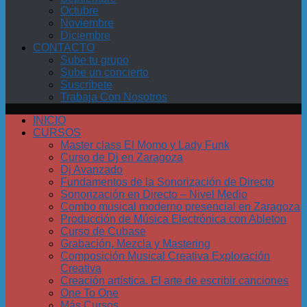
Octubre
Noviembre
Diciembre
CONTACTO
Sube tu grupo
Sube un concierto
Suscríbete
Trabaja Con Nosotros
INICIO
CURSOS
Master class El Momo y Lady Funk
Curso de Dj en Zaragoza
Dj Avanzado
Fundamentos de la Sonorización de Directo
Sonorización en Directo – Nivel Medio
Combo musical moderno presencial en Zaragoza
Producción de Música Electrónica con Ableton
Curso de Cubase
Grabación, Mezcla y Mastering
Composición Musical Creativa Exploración
Creativa
Creación artística. El arte de escribir canciones
One To One
Más Cursos…