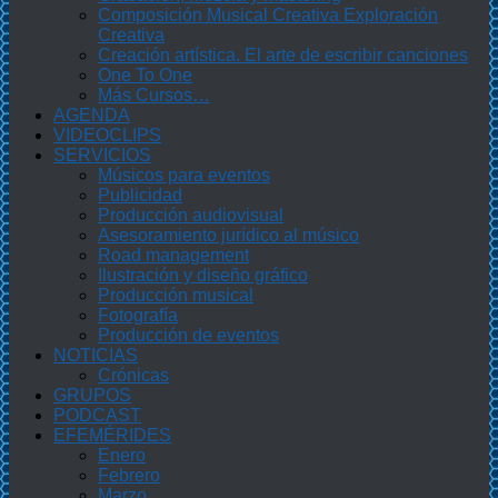
Composición Musical Creativa Exploración
Creativa
Creación artística. El arte de escribir canciones
One To One
Más Cursos…
AGENDA
VIDEOCLIPS
SERVICIOS
Músicos para eventos
Publicidad
Producción audiovisual
Asesoramiento jurídico al músico
Road management
Ilustración y diseño gráfico
Producción musical
Fotografía
Producción de eventos
NOTICIAS
Crónicas
GRUPOS
PODCAST
EFEMÉRIDES
Enero
Febrero
Marzo