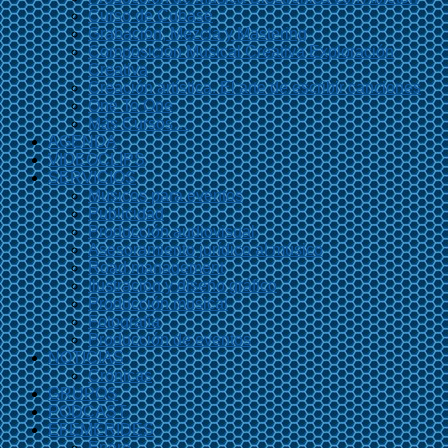
Curso de Cubase
Grabación, Mezcla y Mastering
Composición Musical Creativa Exploración
Creativa
Creación artística. El arte de escribir canciones
One To One
Más Cursos…
AGENDA
VIDEOCLIPS
SERVICIOS
Músicos para eventos
Publicidad
Producción audiovisual
Asesoramiento jurídico al músico
Road management
Ilustración y diseño gráfico
Producción musical
Fotografía
Producción de eventos
NOTICIAS
Crónicas
GRUPOS
PODCAST
EFEMÉRIDES
Enero