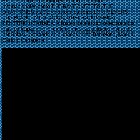
En 2010 han compartido escenario con bandas
internacionales como THE RAVEONETTES, THE
DRAYTONES o ZOÉ y nacionales como LORI MEYERS,
LOS PLANETAS, SECOND, SUPERSUBMARINA,
ZENTTRIC o ZAHARA. A finales de año son seleccionados
para participar en el circuito de músicas actuales «Girando
por Salas», actuando en ciudades como Barcelona, Madrid,
Cádiz o Cartagena.