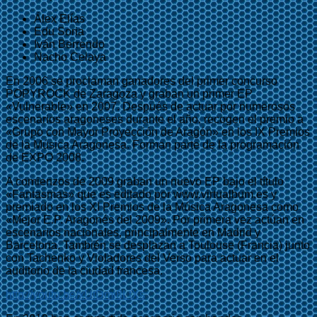
Álex Elías
Edu Soria
Iván Berrendo
Nacho Celaya
En 2006 se proclaman ganadores del primer concurso
POPYROCK de Zaragoza y graban un primer EP
«Vulnerable» en 2007. Después de actuar por numerosos
escenarios aragoneses durante el año, recogen el premio a
«Grupo con Mayor Proyección de Aragón» en los IX Premios
de la Música Aragonesa. Forman parte de la programación
de EXPO 2008.
A comienzos de 2009 graban un nuevo EP bajo el título
«Fantasmas» que es editado por www.virtualbum.es y
premiado en los XI Premios de la Música Aragonesa como
«Mejor E.P. Aragonés del 2009». Por primera vez actúan en
escenarios nacionales, principalmente en Madrid y
Barcelona. También se desplazan a Toulouse (Francia) junto
con Tachenko y Violadores del Verso para actuar en el
auditorio de la ciudad francesa.
http://youtu.be/xUtDmi8LtXs