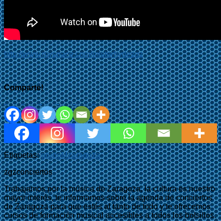
http://www.myspace.com/misterhydezgz
Comparte!
Etiquetas:
grupo
M
zaragoza
zgzconciertos
Trabajamos por la música de Zaragoza, la cultura es nuestro
mayor interés, te informamos sobre la agenda de conciertos
de Zaragoza para que estés al tanto de todo y te ofrecemos
cursos de formación musical accesibles a todos los bolsillos.