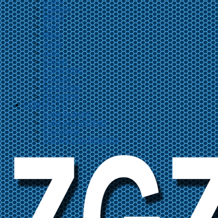
Febrero
Marzo
Abril
Mayo
Junio
Julio
Agosto
Septiembre
Octubre
Noviembre
Diciembre
CONTACTO
Sube tu grupo
Sube un concierto
Suscríbete
Trabaja Con Nosotros