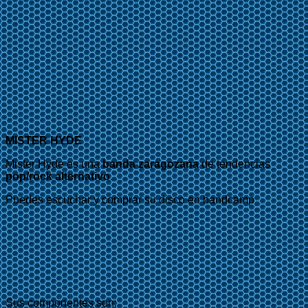
MISTER HYDE
Mister Hyde es una
banda zaragozana
de tendencias
pop/rock alternativo
.
Puedes escuchar y comprar su disco en bandcamp
Sus componentes son: