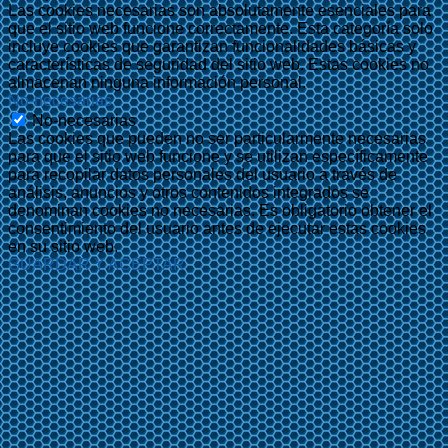
Las cookies necesarias son absolutamente esenciales para
que el sitio web funcione correctamente. Esta categoría solo
incluye cookies que garantizan funcionalidades básicas y
características de seguridad del sitio web. Estas cookies no
almacenan ninguna información personal.
No-necesarias
No-necesarias
Las cookies que pueden no ser particularmente necesarias
para que el sitio web funcione y se utilizan específicamente
para recopilar datos personales del usuario a través de
análisis, anuncios y otros contenidos integrados se
denominan cookies no necesarias. Es obligatorio obtener el
consentimiento del usuario antes de ejecutar estas cookies
en su sitio web.
GUARDAR Y ACEPTAR