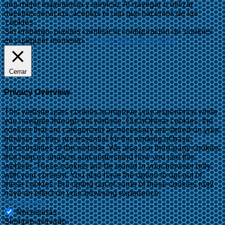
una mejor experiencia y servicio. Al navegar o utilizar
nuestros servicios, aceptas el uso que hacemos de las
'cookies'.
Sin embargo, puedes cambiar la configuración de 'cookies'
en cualquier momento.
Aceptar
Más información
Cerrar
Privacy Overview
This website uses cookies to improve your experience while
you navigate through the website. Out of these cookies, the
cookies that are categorized as necessary are stored on your
browser as they are essential for the working of basic
functionalities of the website. We also use third-party cookies
that help us analyze and understand how you use this
website. These cookies will be stored in your browser only
with your consent. You also have the option to opt-out of
these cookies. But opting out of some of these cookies may
have an effect on your browsing experience.
Necesarias
Necesarias
Siempre activado