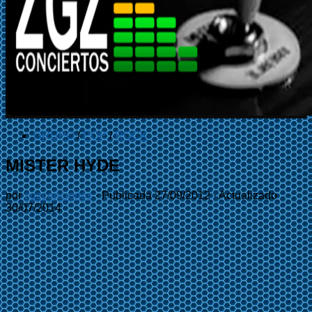
GRUPO
/
POP
/
ROCK
MISTER HYDE
por
zgzconciertos
· Publicada
27/09/2012
· Actualizado
30/07/2014