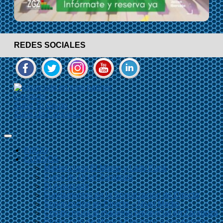
REDES SOCIALES
Contacto
Sube Tu Grupo
Sube Un Concierto
INICIO
CURSOS
Master class El Momo y Lady Funk
Curso de Dj en Zaragoza
Dj Avanzado
Fundamentos de la Sonorización de Directo
Sonorización en Directo – Nivel Medio
Combo musical moderno presencial en Zaragoza
Producción de Música Electrónica con Ableton