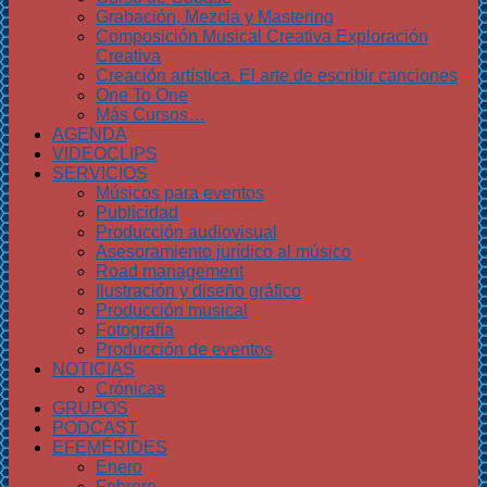
Grabación, Mezcla y Mastering
Composición Musical Creativa Exploración
Creativa
Creación artística. El arte de escribir canciones
One To One
Más Cursos…
AGENDA
VIDEOCLIPS
SERVICIOS
Músicos para eventos
Publicidad
Producción audiovisual
Asesoramiento jurídico al músico
Road management
Ilustración y diseño gráfico
Producción musical
Fotografía
Producción de eventos
NOTICIAS
Crónicas
GRUPOS
PODCAST
EFEMÉRIDES
Enero
Febrero