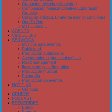
Grabación, Mezcla y Mastering
Composición Musical Creativa Exploración
Creativa
Creación artística. El arte de escribir canciones
One To One
Más Cursos…
AGENDA
VIDEOCLIPS
SERVICIOS
Músicos para eventos
Publicidad
Producción audiovisual
Asesoramiento jurídico al músico
Road management
Ilustración y diseño gráfico
Producción musical
Fotografía
Producción de eventos
NOTICIAS
Crónicas
GRUPOS
PODCAST
EFEMÉRIDES
Enero
Febrero