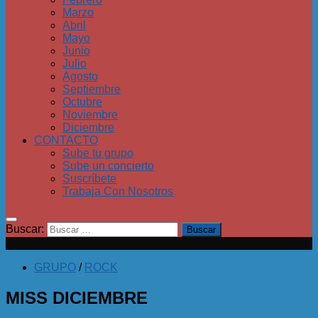
Marzo
Abril
Mayo
Junio
Julio
Agosto
Septiembre
Octubre
Noviembre
Diciembre
CONTACTO
Sube tu grupo
Sube un concierto
Suscríbete
Trabaja Con Nosotros
Buscar:
GRUPO
/
ROCK
MISS DICIEMBRE