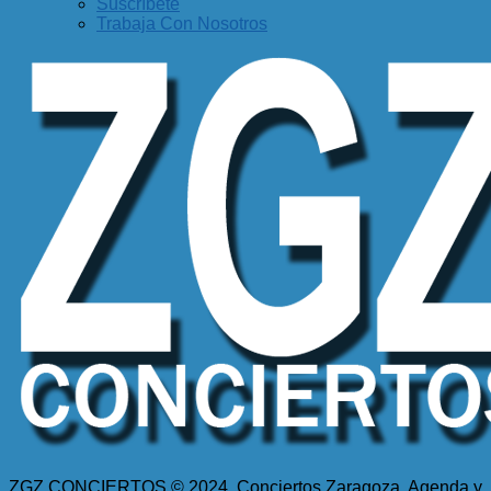
Suscríbete
Trabaja Con Nosotros
ZGZ CONCIERTOS © 2024. Conciertos Zaragoza, Agenda y