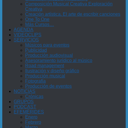
Composición Musical Creativa Exploración
Creativa
Creación artística. El arte de escribir canciones
One To One
Más Cursos…
AGENDA
VIDEOCLIPS
SERVICIOS
Músicos para eventos
Publicidad
Producción audiovisual
Asesoramiento jurídico al músico
Road management
Ilustración y diseño gráfico
Producción musical
Fotografía
Producción de eventos
NOTICIAS
Crónicas
GRUPOS
PODCAST
EFEMÉRIDES
Enero
Febrero
Marzo