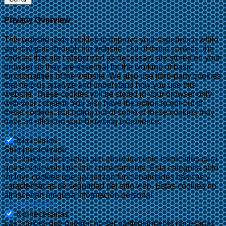
Privacy Overview
This website uses cookies to improve your experience while
you navigate through the website. Out of these cookies, the
cookies that are categorized as necessary are stored on your
browser as they are essential for the working of basic
functionalities of the website. We also use third-party cookies
that help us analyze and understand how you use this
website. These cookies will be stored in your browser only
with your consent. You also have the option to opt-out of
these cookies. But opting out of some of these cookies may
have an effect on your browsing experience.
Necesarias
Necesarias
Siempre activado
Las cookies necesarias son absolutamente esenciales para
que el sitio web funcione correctamente. Esta categoría solo
incluye cookies que garantizan funcionalidades básicas y
características de seguridad del sitio web. Estas cookies no
almacenan ninguna información personal.
No-necesarias
No-necesarias
Las cookies que pueden no ser particularmente necesarias