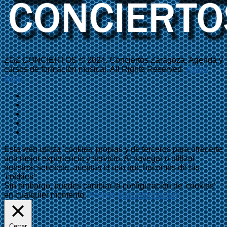
ZGZ CONCIERTOS © 2024. Conciertos Zaragoza, Agenda y
cursos de formación musical. All Rights Reserved.
Aviso
legal
Esta web utiliza 'cookies' propias y de terceros para ofrecerte
una mejor experiencia y servicio. Al navegar o utilizar
nuestros servicios, aceptas el uso que hacemos de las
'cookies'.
Sin embargo, puedes cambiar la configuración de 'cookies'
en cualquier momento.
Aceptar
Más información
Cerrar