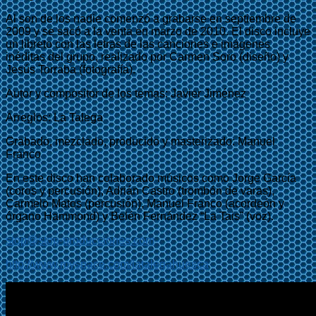
Al son de los nadie comenzó a grabarse en septiembre de
2009 y se sacó a la venta en marzo de 2010. El disco incluye
un libreto con las letras de las canciones e imágenes
inéditas del grupo, realizado por Carmen Soro (diseño) y
Jesús Torraba (fotografía).
Autor y compositor de los temas: Javier Jiménez
Arreglos: La Talega
Grabado, mezclado, producido y masterizado: Manuel
Franco
En este disco han colaborado músicos como Jorge García
(coros y percusión), Adrián Castro (trombón de varas),
Carmelo Matos (percusión), Manuel Franco (acordeón y
órgano Hammond) y Belén Fernández “La Tais” (voz).
stop@stop-producciones.com
http://www.myspace.com/latalegahuesca