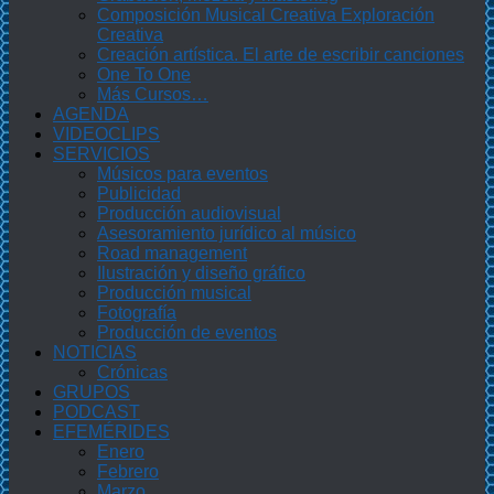
Composición Musical Creativa Exploración
Creativa
Creación artística. El arte de escribir canciones
One To One
Más Cursos…
AGENDA
VIDEOCLIPS
SERVICIOS
Músicos para eventos
Publicidad
Producción audiovisual
Asesoramiento jurídico al músico
Road management
Ilustración y diseño gráfico
Producción musical
Fotografía
Producción de eventos
NOTICIAS
Crónicas
GRUPOS
PODCAST
EFEMÉRIDES
Enero
Febrero
Marzo