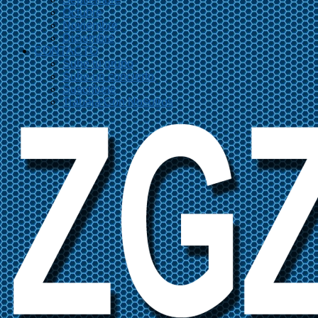
Octubre
Noviembre
Diciembre
CONTACTO
Sube tu grupo
Sube un concierto
Suscríbete
Trabaja Con Nosotros