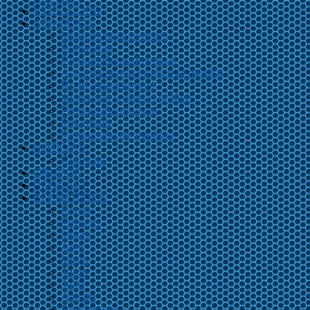
VIDEOCLIPS
SERVICIOS
Músicos para eventos
Publicidad
Producción audiovisual
Asesoramiento jurídico al músico
Road management
Ilustración y diseño gráfico
Producción musical
Fotografía
Producción de eventos
NOTICIAS
Crónicas
GRUPOS
PODCAST
EFEMÉRIDES
Enero
Febrero
Marzo
Abril
Mayo
Junio
Julio
Agosto
Septiembre