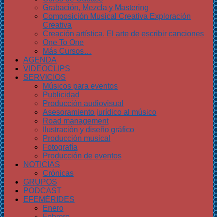
Grabación, Mezcla y Mastering
Composición Musical Creativa Exploración
Creativa
Creación artística. El arte de escribir canciones
One To One
Más Cursos…
AGENDA
VIDEOCLIPS
SERVICIOS
Músicos para eventos
Publicidad
Producción audiovisual
Asesoramiento jurídico al músico
Road management
Ilustración y diseño gráfico
Producción musical
Fotografía
Producción de eventos
NOTICIAS
Crónicas
GRUPOS
PODCAST
EFEMÉRIDES
Enero
Febrero