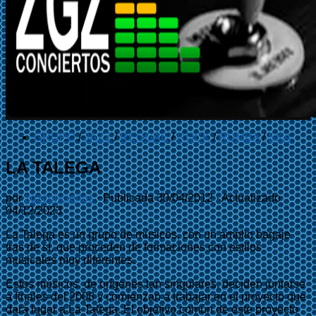
GRUPO
/
JAZZ
/
REGGAE
/
ROCK
/
RUMBA
/
SKA
LA TALEGA
por
zgzconciertos
· Publicada
30/04/2012
· Actualizado
04/12/2023
La Talega es un grupo de músicos, con un amplio bagaje
tras de sí, que proceden de formaciones con estilos
musicales muy diferentes.
Estos músicos, de orígenes tan singulares, deciden juntarse
a finales del 2008 y comienzan a trabajar en el proyecto que
dará lugar a La Talega. El objetivo común de este proyecto