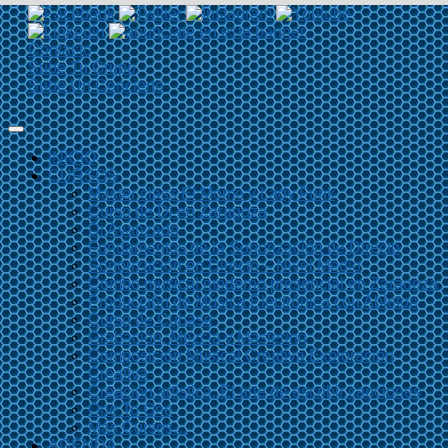
Contacto
Sube Tu Grupo
Sube Un Concierto
INICIO
CURSOS
Master class El Momo y Lady Funk
Curso de Dj en Zaragoza
Dj Avanzado
Fundamentos de la Sonorización de Directo
Sonorización en Directo – Nivel Medio
Combo musical moderno presencial en Zaragoza
Producción de Música Electrónica con Ableton
Curso de Cubase
Grabación, Mezcla y Mastering
Composición Musical Creativa Exploración
Creativa
Creación artística. El arte de escribir canciones
One To One
Más Cursos…
AGENDA