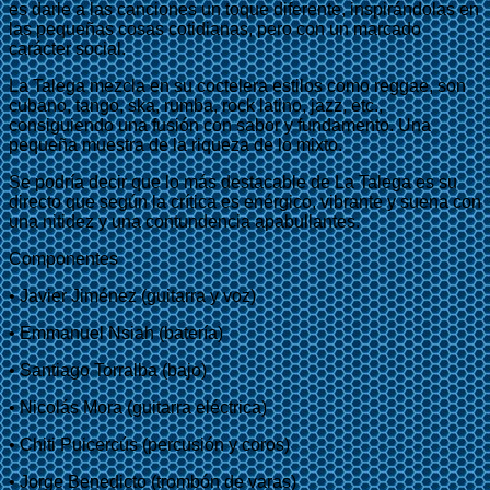
es darle a las canciones un toque diferente, inspirándolas en
las pequeñas cosas cotidianas, pero con un marcado
carácter social.
La Talega mezcla en su coctelera estilos como reggae, son
cubano, tango, ska, rumba, rock latino, jazz, etc.,
consiguiendo una fusión con sabor y fundamento. Una
pequeña muestra de la riqueza de lo mixto.
Se podría decir que lo más destacable de La Talega es su
directo que según la crítica es enérgico, vibrante y suena con
una nitidez y una contundencia apabullantes.
Componentes
• Javier Jiménez (guitarra y voz)
• Emmanuel Nsiah (batería)
• Santiago Torralba (bajo)
• Nicolás Mora (guitarra eléctrica)
• Chiti Puicercús (percusión y coros)
• Jorge Benedicto (trombón de varas)