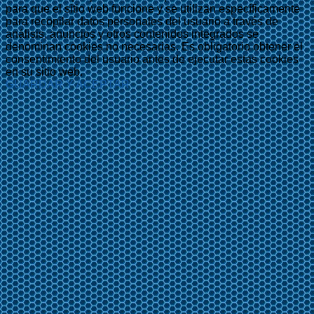
para que el sitio web funcione y se utilizan específicamente
para recopilar datos personales del usuario a través de
análisis, anuncios y otros contenidos integrados se
denominan cookies no necesarias. Es obligatorio obtener el
consentimiento del usuario antes de ejecutar estas cookies
en su sitio web.
GUARDAR Y ACEPTAR