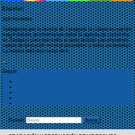
Etiquetas:
grupo
L
T
zaragoza
zgzconciertos
Trabajamos por la música de Zaragoza, la cultura es nuestro
mayor interés, te informamos sobre la agenda de conciertos
de Zaragoza para que estés al tanto de todo y te ofrecemos
cursos de formación musical accesibles a todos los bolsillos.
La música está muy cerca de ti.
Seguir:
Buscar: