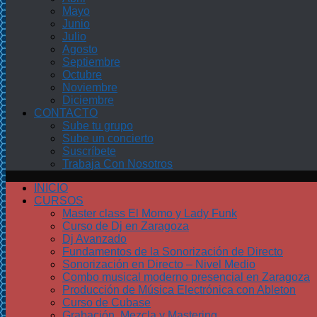
Mayo
Junio
Julio
Agosto
Septiembre
Octubre
Noviembre
Diciembre
CONTACTO
Sube tu grupo
Sube un concierto
Suscríbete
Trabaja Con Nosotros
INICIO
CURSOS
Master class El Momo y Lady Funk
Curso de Dj en Zaragoza
Dj Avanzado
Fundamentos de la Sonorización de Directo
Sonorización en Directo – Nivel Medio
Combo musical moderno presencial en Zaragoza
Producción de Música Electrónica con Ableton
Curso de Cubase
Grabación, Mezcla y Mastering