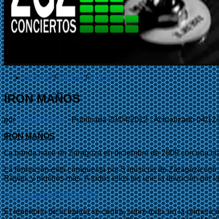
GRUPO
/
METAL
/
ROCK
IRON MAÑOS
por
zgzconciertos
· Publicada
20/04/2012
· Actualizado
04/12
IRON MAÑOS
La banda nace en Zaragoza en diciembre de 2009 con una clar
La formación está compuesta por 5 músicos de Zaragoza con u
Rayao, y muchos más. A todos ellos les une la devoción por la
http://youtu.be/FIlIDOsoWig
El repertorio de la banda se centra, sobre todo, en la prime