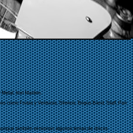
Metal, Iron Maiden.
os como Frutas y Verduras, Strenos, Bogus Band, Staff, Pan
, aunque también versionan algunos temas de discos