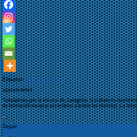
Etiquetas:
grupo
I
zaragoza
zgz
zgzconciertos
Trabajamos por la música de Zaragoza, la cultura es nuestro 
de formación musical accesibles a todos los bolsillos. La músi
Seguir: