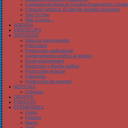
Composición Musical Creativa Exploración Creati
Creación artística. El arte de escribir canciones
One To One
Más Cursos…
AGENDA
VIDEOCLIPS
SERVICIOS
Músicos para eventos
Publicidad
Producción audiovisual
Asesoramiento jurídico al músico
Road management
Ilustración y diseño gráfico
Producción musical
Fotografía
Producción de eventos
NOTICIAS
Crónicas
GRUPOS
PODCAST
EFEMÉRIDES
Enero
Febrero
Marzo
Abril