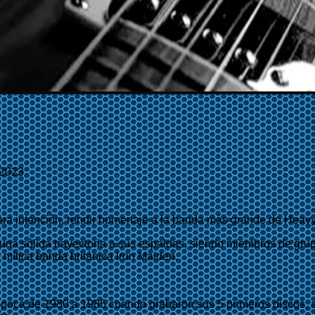
/2023
a intención, rendir homenaje a la banda más grande de Heavy 
na sólida trayectoria a sus espaldas, siendo miembros de grup
 mítica banda británica Iron Maiden.
ra época de 1980 a 1985 cuando grabaron sus 5 primeros discos