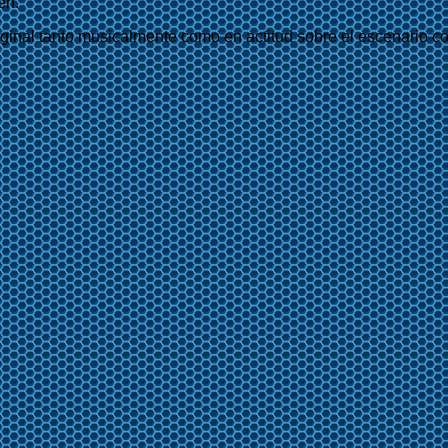
en.
riginal tanto musicalmente como en actitud sobre el escenario 