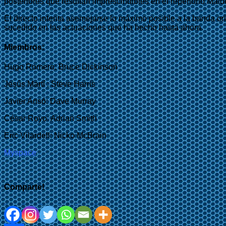
posteriores que resultan imprescindibles en el repertorio Maid
El directo intenta asemejarse lo máximo posible a la banda o
sucedido en las actuaciones que ha hecho hasta ahora.
Miembros:
Hugo Romero: Bruce Dickinson
Jesús Martí : Steve Harris
Javier Ansó: Dave Murray
César Royo: Adrian Smith
Eric Vilardell: Nicko McBrain
Myspace
Comparte!