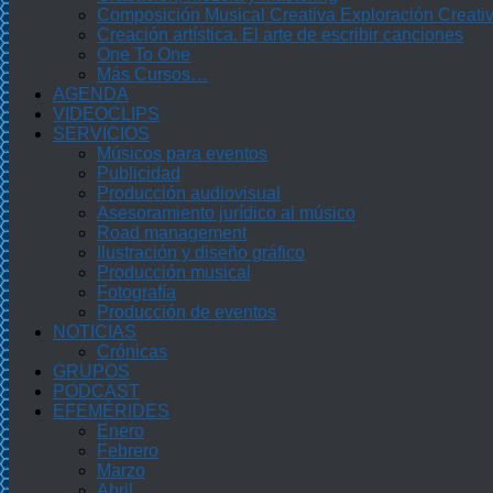
Composición Musical Creativa Exploración Creati
Creación artística. El arte de escribir canciones
One To One
Más Cursos…
AGENDA
VIDEOCLIPS
SERVICIOS
Músicos para eventos
Publicidad
Producción audiovisual
Asesoramiento jurídico al músico
Road management
Ilustración y diseño gráfico
Producción musical
Fotografía
Producción de eventos
NOTICIAS
Crónicas
GRUPOS
PODCAST
EFEMÉRIDES
Enero
Febrero
Marzo
Abril