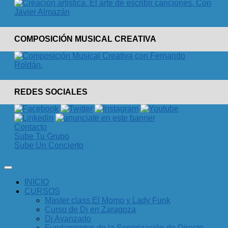
COMPOSICIÓN MUSICAL CREATIVA
REDES SOCIALES
Contacto
Sube Tu Grupo
Sube Un Concierto
INICIO
CURSOS
Master class El Momo y Lady Funk
Curso de Dj en Zaragoza
Dj Avanzado
Fundamentos de la Sonorización de Directo