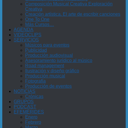
Composición Musical Creativa Exploración
Creativa
Creación artística. El arte de escribir canciones
One To One
Más Cursos…
AGENDA
VIDEOCLIPS
SERVICIOS
Músicos para eventos
Publicidad
Producción audiovisual
Asesoramiento jurídico al músico
Road management
Ilustración y diseño gráfico
Producción musical
Fotografía
Producción de eventos
NOTICIAS
Crónicas
GRUPOS
PODCAST
EFEMÉRIDES
Enero
Febrero
Marzo