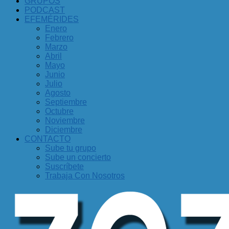
GRUPOS
PODCAST
EFEMÉRIDES
Enero
Febrero
Marzo
Abril
Mayo
Junio
Julio
Agosto
Septiembre
Octubre
Noviembre
Diciembre
CONTACTO
Sube tu grupo
Sube un concierto
Suscríbete
Trabaja Con Nosotros