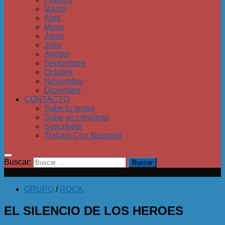
Marzo
Abril
Mayo
Junio
Julio
Agosto
Septiembre
Octubre
Noviembre
Diciembre
CONTACTO
Sube tu grupo
Sube un concierto
Suscríbete
Trabaja Con Nosotros
Buscar:
GRUPO
/
ROCK
EL SILENCIO DE LOS HEROES