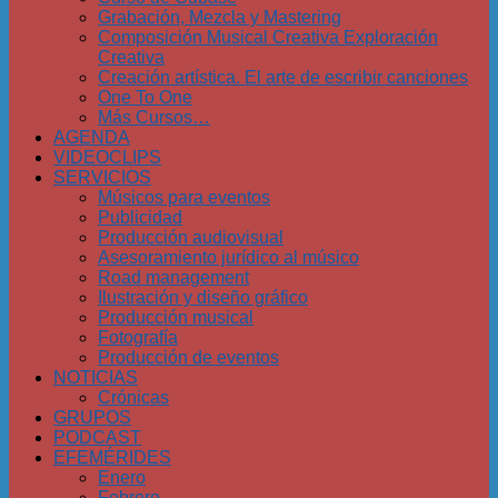
Grabación, Mezcla y Mastering
Composición Musical Creativa Exploración
Creativa
Creación artística. El arte de escribir canciones
One To One
Más Cursos…
AGENDA
VIDEOCLIPS
SERVICIOS
Músicos para eventos
Publicidad
Producción audiovisual
Asesoramiento jurídico al músico
Road management
Ilustración y diseño gráfico
Producción musical
Fotografía
Producción de eventos
NOTICIAS
Crónicas
GRUPOS
PODCAST
EFEMÉRIDES
Enero
Febrero