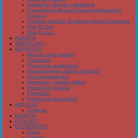
Grabación, Mezcla y Mastering
Composición Musical Creativa Exploración
Creativa
Creación artística. El arte de escribir canciones
One To One
Más Cursos…
AGENDA
VIDEOCLIPS
SERVICIOS
Músicos para eventos
Publicidad
Producción audiovisual
Asesoramiento jurídico al músico
Road management
Ilustración y diseño gráfico
Producción musical
Fotografía
Producción de eventos
NOTICIAS
Crónicas
GRUPOS
PODCAST
EFEMÉRIDES
Enero
Febrero