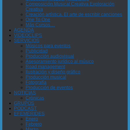
Composición Musical Creativa Exploración
Creativa
Creación artística. El arte de escribir canciones
One To One
Más Cursos…
AGENDA
VIDEOCLIPS
SERVICIOS
Músicos para eventos
Publicidad
Producción audiovisual
Asesoramiento jurídico al músico
Road management
Ilustración y diseño gráfico
Producción musical
Fotografía
Producción de eventos
NOTICIAS
Crónicas
GRUPOS
PODCAST
EFEMÉRIDES
Enero
Febrero
Marzo