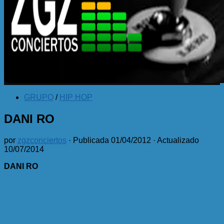
GRUPO
/
HIP HOP
DANI RO
por
zgzconciertos
· Publicada
01/04/2012
· Actualizado
10/07/2014
DANI RO