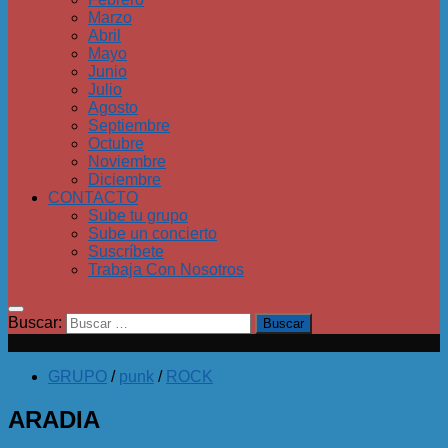
Marzo
Abril
Mayo
Junio
Julio
Agosto
Septiembre
Octubre
Noviembre
Diciembre
CONTACTO
Sube tu grupo
Sube un concierto
Suscríbete
Trabaja Con Nosotros
Buscar:
GRUPO
/
punk
/
ROCK
ARADIA