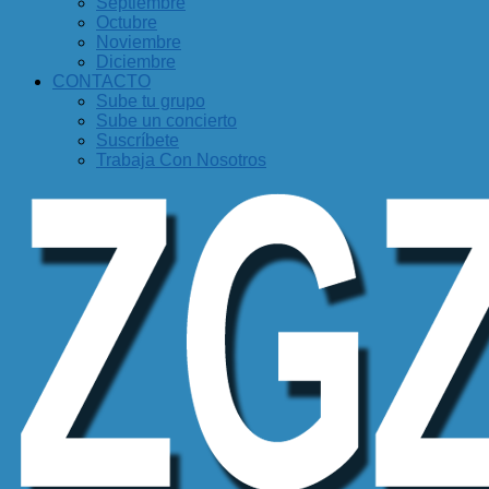
Septiembre
Octubre
Noviembre
Diciembre
CONTACTO
Sube tu grupo
Sube un concierto
Suscríbete
Trabaja Con Nosotros