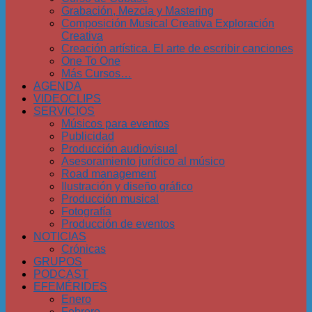
Grabación, Mezcla y Mastering
Composición Musical Creativa Exploración
Creativa
Creación artística. El arte de escribir canciones
One To One
Más Cursos…
AGENDA
VIDEOCLIPS
SERVICIOS
Músicos para eventos
Publicidad
Producción audiovisual
Asesoramiento jurídico al músico
Road management
Ilustración y diseño gráfico
Producción musical
Fotografía
Producción de eventos
NOTICIAS
Crónicas
GRUPOS
PODCAST
EFEMÉRIDES
Enero
Febrero