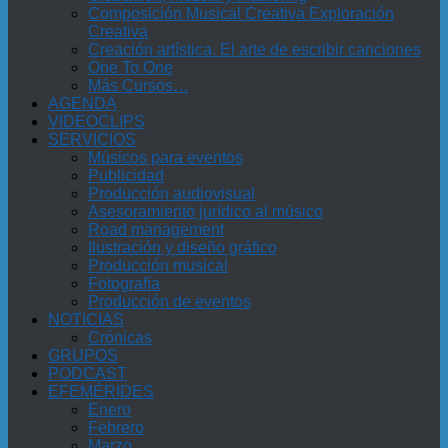
Composición Musical Creativa Exploración
Creativa
Creación artística. El arte de escribir canciones
One To One
Más Cursos…
AGENDA
VIDEOCLIPS
SERVICIOS
Músicos para eventos
Publicidad
Producción audiovisual
Asesoramiento jurídico al músico
Road management
Ilustración y diseño gráfico
Producción musical
Fotografía
Producción de eventos
NOTICIAS
Crónicas
GRUPOS
PODCAST
EFEMÉRIDES
Enero
Febrero
Marzo