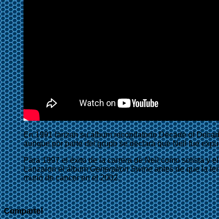
En 1991 lanzan su álbum recopilatorio Decade of Deca
aunque por parte del grupo se declara que Neil fue expul
Para 1997 el éxito de la carrera de Neil como solista y 
Lanzaron el álbum
Generation Swine
antes de que la te
murió de cáncer en el 2002.
Comparte!