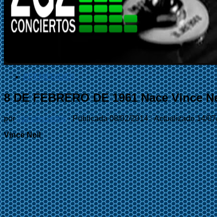
EFEMÉRIDES
8 DE FEBRERO DE 1961 Nace Vince Ne
por
zgz conciertos
· Publicada
08/02/2014
· Actualizado
14/07
Vince Neil