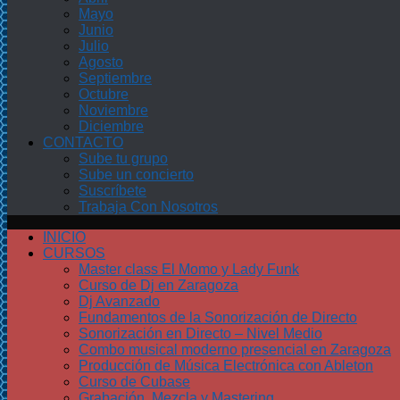
Mayo
Junio
Julio
Agosto
Septiembre
Octubre
Noviembre
Diciembre
CONTACTO
Sube tu grupo
Sube un concierto
Suscríbete
Trabaja Con Nosotros
INICIO
CURSOS
Master class El Momo y Lady Funk
Curso de Dj en Zaragoza
Dj Avanzado
Fundamentos de la Sonorización de Directo
Sonorización en Directo – Nivel Medio
Combo musical moderno presencial en Zaragoza
Producción de Música Electrónica con Ableton
Curso de Cubase
Grabación, Mezcla y Mastering