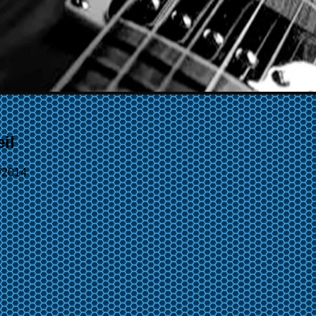
il
/2014