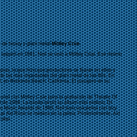
se de heavy y glam metal
Mötley Crüe
.
 separó en 1981, Neil se unió a Mötley Crüe. Ese mismo
as, lo que hizo que productores se fijaran en ellos y
de las más importantes del glam metal de los 80s. En
l, en Redondo Beach, California. El pasajero en su
reunió con Mötley Crüe para la grabación de Theatre Of
il de 1988. La banda lanzó su álbum más exitoso, Dr.
eo Music Awards de 1989, Neil tuvo una pelea con Izzy
que Axl Rose se metiera en la pelea. Posteriormente, Axl
 cabo.