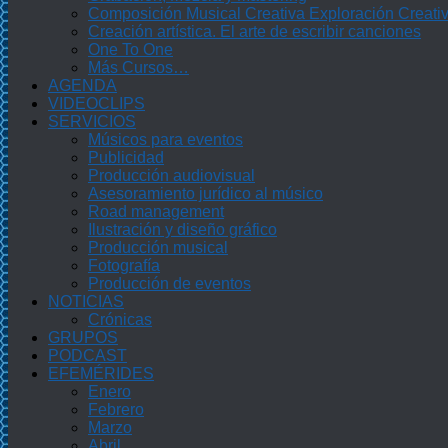
Composición Musical Creativa Exploración Creati
Creación artística. El arte de escribir canciones
One To One
Más Cursos…
AGENDA
VIDEOCLIPS
SERVICIOS
Músicos para eventos
Publicidad
Producción audiovisual
Asesoramiento jurídico al músico
Road management
Ilustración y diseño gráfico
Producción musical
Fotografía
Producción de eventos
NOTICIAS
Crónicas
GRUPOS
PODCAST
EFEMÉRIDES
Enero
Febrero
Marzo
Abril