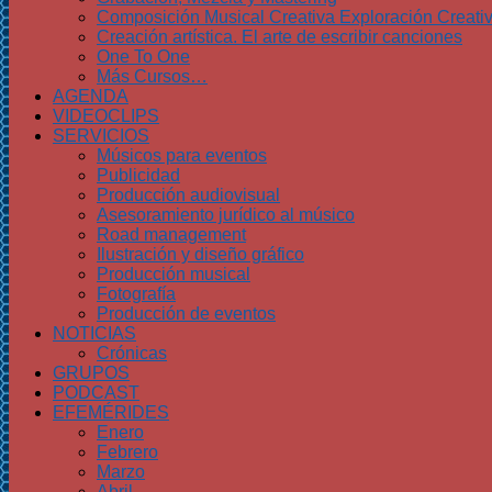
Composición Musical Creativa Exploración Creati
Creación artística. El arte de escribir canciones
One To One
Más Cursos…
AGENDA
VIDEOCLIPS
SERVICIOS
Músicos para eventos
Publicidad
Producción audiovisual
Asesoramiento jurídico al músico
Road management
Ilustración y diseño gráfico
Producción musical
Fotografía
Producción de eventos
NOTICIAS
Crónicas
GRUPOS
PODCAST
EFEMÉRIDES
Enero
Febrero
Marzo
Abril