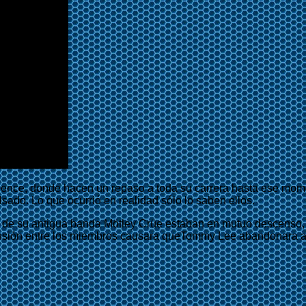
dence, donde hacen un repaso a toda su carrera hasta ese mom
sado. Lo que ocurrió en realidad sólo lo saben ellos.
el de su antigua banda Mötley Crüe estaban en mutuo descenso, a
nsión entre los miembros causara queTommy Lee abandonara al