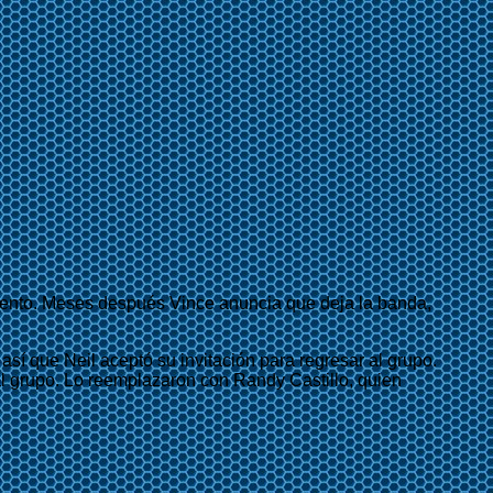
ento. Meses después Vince anuncia que deja la banda,
sí que Neil aceptó su invitación para regresar al grupo.
 grupo. Lo reemplazaron con Randy Castillo, quien