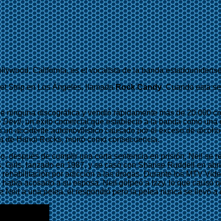
llywood, California, es el vocalista de la banda estadouniden
et Strip en Los Ángeles, llamada
Rock Candy
. Cuando esta se
 ninguna discográfica y vendió rápidamente más de 20.000 copi
e Devil
, un éxito comercial que estableció a la banda como una 
 un accidente automovilístico causado por el exceso de alcoho
ta de Hanoi Rocks, murió como consecuencia.
o, después de cumplir una corta sentencia en prisión, Neil se 
s, Girls, lanzado en 1987, y se casó con Sharise Ruddell en abr
rehabilitación por adicción a las drogas. Durante los MTV Vid
e había acosado a su esposa. Neil golpeó a Izzy, lo que causó 
e Neil a una pelea, él respondió pero la pelea nunca se llevó a