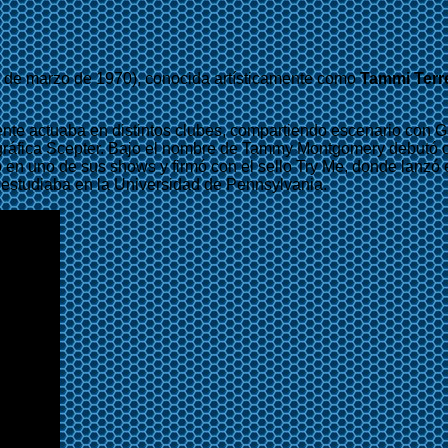
16 de marzo de 1970), conocida artísticamente como
Tammi Terre
te actuaba en distintos clubes, compartiendo escenario con Ga
ográfica Scepter. Bajo el nombre de Tammy Montgomery debutó co
n uno de sus shows y firmó con el sello Try Me, donde lanzó el s
 estudiaba en la Universidad de Pennsylvania.