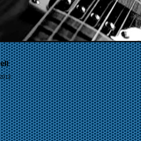
ell
/2013