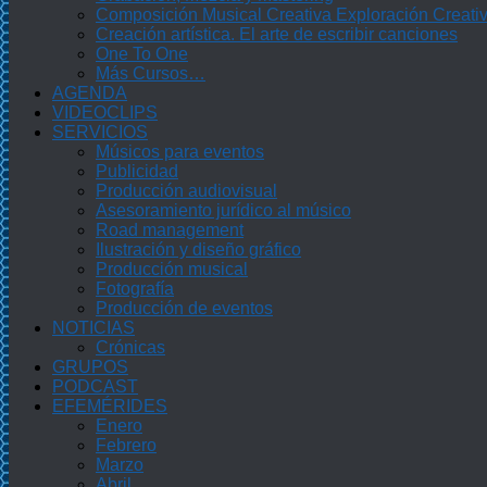
Composición Musical Creativa Exploración Creati
Creación artística. El arte de escribir canciones
One To One
Más Cursos…
AGENDA
VIDEOCLIPS
SERVICIOS
Músicos para eventos
Publicidad
Producción audiovisual
Asesoramiento jurídico al músico
Road management
Ilustración y diseño gráfico
Producción musical
Fotografía
Producción de eventos
NOTICIAS
Crónicas
GRUPOS
PODCAST
EFEMÉRIDES
Enero
Febrero
Marzo
Abril