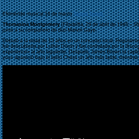
Efeméride musical 16 de marzo
Tammi Terrell.
Thomasina Montgomery
(Filadelfia, 29 de abril de 1945 – 
junto a su compañero de dúo Marvin Gaye.
Debutó a la edad de 13 años en un concurso local. Regularmen
fue descubierta por Luther Dixon y fue contratada por la disc
experience» al año siguiente. Después, James Brown la captó e
you» apareció bajo el sello Chess un año más tarde, mientras