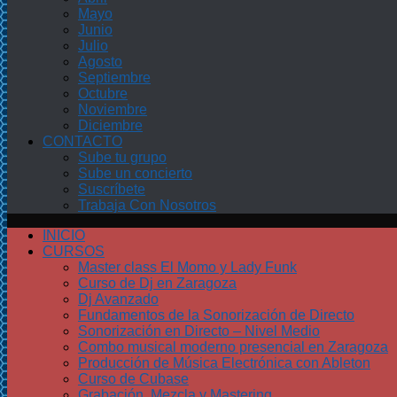
Mayo
Junio
Julio
Agosto
Septiembre
Octubre
Noviembre
Diciembre
CONTACTO
Sube tu grupo
Sube un concierto
Suscríbete
Trabaja Con Nosotros
INICIO
CURSOS
Master class El Momo y Lady Funk
Curso de Dj en Zaragoza
Dj Avanzado
Fundamentos de la Sonorización de Directo
Sonorización en Directo – Nivel Medio
Combo musical moderno presencial en Zaragoza
Producción de Música Electrónica con Ableton
Curso de Cubase
Grabación, Mezcla y Mastering