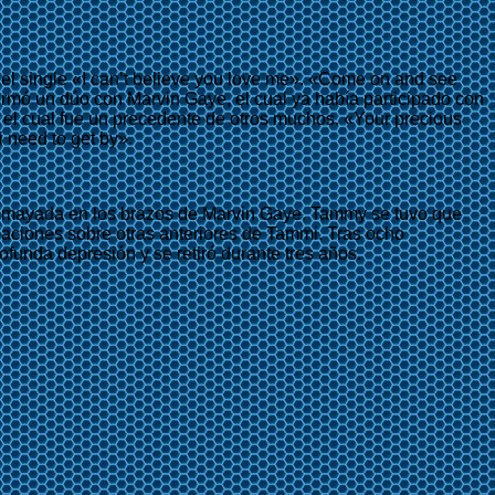
ó el single «I can’t believe you love me». «Come on and see
ormó un dúo con Marvin Gaye, el cual ya había participado con
el cual fue un precedente de otros muchos. «Your precious
i need to get by».
 desmayada en los brazos de Marvin Gaye. Tammy se tuvo que
abaciones sobre otras anteriores de Tammi. Tras ocho
ofunda depresión y se retiró durante tres años.