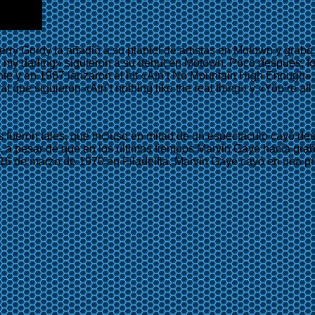
Berry Gordy la añadió a su plantel de artistas en Motown y grab
oh my darling» siguieron a su debut en Motown. Poco después, f
te y en 1967 lanzaron el hit «Ain’t No Mountain High Enough», 
que siguieron «Ain’t nothing like the real thing» y «You’re all 
mas fueron tales, que incluso en mitad de un espectáculo cayó
ón, a pesar de que en los últimos tiempos Marvin Gaye hacía gr
l 16 de marzo de 1970 en Filadelfia. Marvin Gaye cayó en una pr