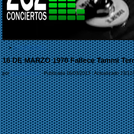
EFEMÉRIDES
16 DE MARZO 1970 Fallece Tammi Terr
por
zgzconciertos
· Publicada
16/03/2013
· Actualizado
23/12