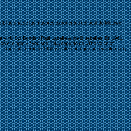
ll
, fue una de las mayores exponentes del soul de Motown
ry «U.S.» Bonds y Patti Labelle & the Bluebelles. En 1961,
n el single «If you see Bill», seguido de «The voice of
ingle «I cried» en 1963 y realizó una gira. «If i would marry