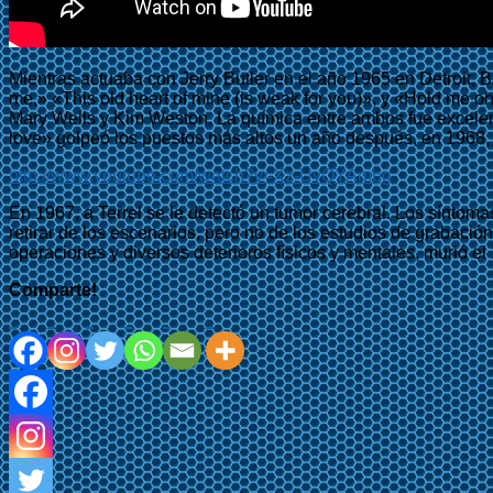
Mientras actuaba con Jerry Butler en el año 1965 en Detroit, 
me,» «This old heart of mine (is weak for you)», y «Hold me 
Mary Wells y Kim Weston. La química entre ambos fue excelen
love» golpeó los puestos más altos un año después, en 1968, al 
http://www.youtube.com/watch?v=Xz-UvQYAmbg
En 1967, a Terrel se le detectó un tumor cerebral. Los sínto
retirar de los escenarios, pero no de los estudios de grabaci
operaciones y diversos deterioros físicos y mentales, murió e
Comparte!