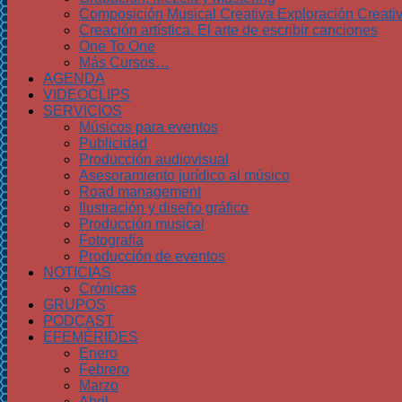
Composición Musical Creativa Exploración Creati
Creación artística. El arte de escribir canciones
One To One
Más Cursos…
AGENDA
VIDEOCLIPS
SERVICIOS
Músicos para eventos
Publicidad
Producción audiovisual
Asesoramiento jurídico al músico
Road management
Ilustración y diseño gráfico
Producción musical
Fotografía
Producción de eventos
NOTICIAS
Crónicas
GRUPOS
PODCAST
EFEMÉRIDES
Enero
Febrero
Marzo
Abril