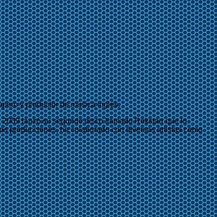
rapero y productor de música inglés.
e 2009 lanzó su segundo disco llamado Rokstarr que lo
 dos producciones, ha colaborado con diversos artistas como