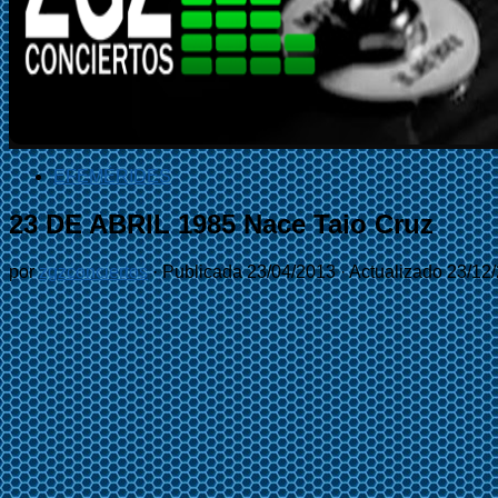
EFEMÉRIDES
23 DE ABRIL 1985 Nace Taio Cruz
por
zgzconciertos
· Publicada
23/04/2013
· Actualizado
23/12