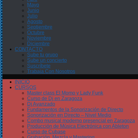
Mayo
Junio
Julio
Agosto
Septiembre
Octubre
Noviembre
Diciembre
CONTACTO
Sube tu grupo
Sube un concierto
Suscríbete
Trabaja Con Nosotros
INICIO
CURSOS
Master class El Momo y Lady Funk
Curso de Dj en Zaragoza
Dj Avanzado
Fundamentos de la Sonorización de Directo
Sonorización en Directo – Nivel Medio
Combo musical moderno presencial en Zaragoza
Producción de Música Electrónica con Ableton
Curso de Cubase
Grabación, Mezcla y Mastering