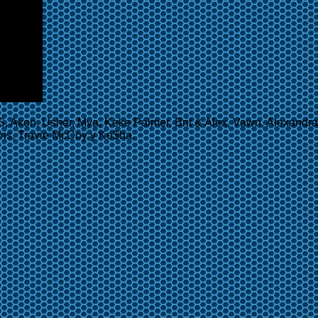
, Akon, Usher, Mya, Keke Palmer, Brit & Alex, Vawn, Alexandra
ris, Travie McCoy y Ke$ha.