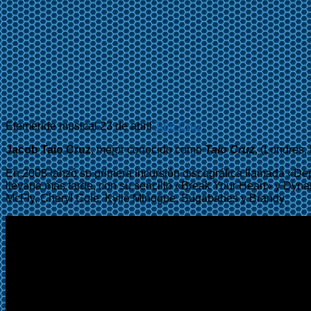
Efeméride musical 23 de abril
Taio Cruz
.
Jacob Taio Cruz
, mejor conocido como
Taio Cruz
, (Londres,
En 2008 lanzó su primera incursión discográfica llamada «De
llevaría más tarde, con su sencillo «Break Your Heart» y Dyna
McFly, Cheryl Cole, Kylie Minogue, Sugababes y Brandy.