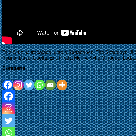
Taio Cruz ha trabajado junto a Sugababes, The Saturdays, JLS
Young, David Guetta, Eric Prydz, McFly, Kylie Minogue, Ludac
Comparte!