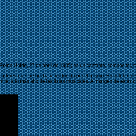
 Reino Unido, 27 de abril de 1985) es un cantante, compositor, 
parture» que fue hecha y producida por él mismo. En octubre d
mite, a lo más alto de las listas musicales. Al margen de estas