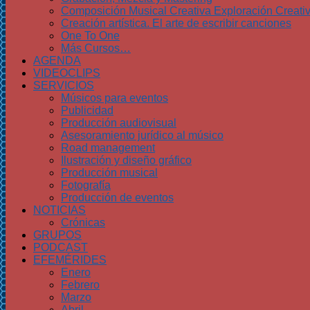
Composición Musical Creativa Exploración Creati
Creación artística. El arte de escribir canciones
One To One
Más Cursos…
AGENDA
VIDEOCLIPS
SERVICIOS
Músicos para eventos
Publicidad
Producción audiovisual
Asesoramiento jurídico al músico
Road management
Ilustración y diseño gráfico
Producción musical
Fotografía
Producción de eventos
NOTICIAS
Crónicas
GRUPOS
PODCAST
EFEMÉRIDES
Enero
Febrero
Marzo
Abril