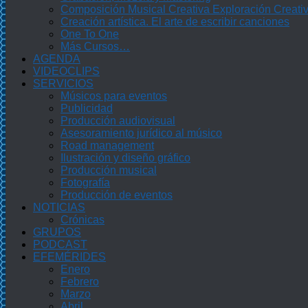
Composición Musical Creativa Exploración Creati
Creación artística. El arte de escribir canciones
One To One
Más Cursos…
AGENDA
VIDEOCLIPS
SERVICIOS
Músicos para eventos
Publicidad
Producción audiovisual
Asesoramiento jurídico al músico
Road management
Ilustración y diseño gráfico
Producción musical
Fotografía
Producción de eventos
NOTICIAS
Crónicas
GRUPOS
PODCAST
EFEMÉRIDES
Enero
Febrero
Marzo
Abril