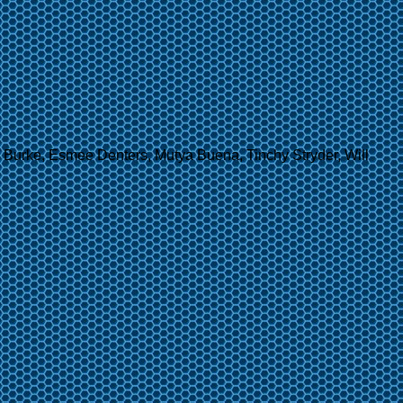
 Burke, Esmee Denters, Mutya Buena, Tinchy Stryder, Will