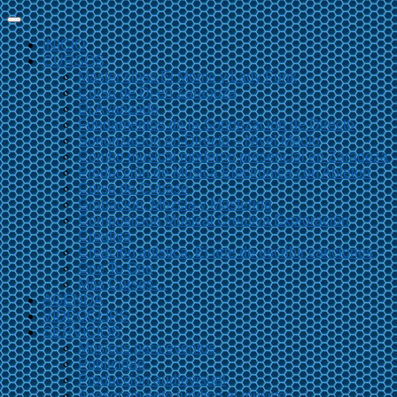
INICIO
CURSOS
Master class El Momo y Lady Funk
Curso de Dj en Zaragoza
Dj Avanzado
Fundamentos de la Sonorización de Directo
Sonorización en Directo – Nivel Medio
Combo musical moderno presencial en Zaragoza
Producción de Música Electrónica con Ableton
Curso de Cubase
Grabación, Mezcla y Mastering
Composición Musical Creativa Exploración
Creativa
Creación artística. El arte de escribir canciones
One To One
Más Cursos…
AGENDA
VIDEOCLIPS
SERVICIOS
Músicos para eventos
Publicidad
Producción audiovisual
Asesoramiento jurídico al músico