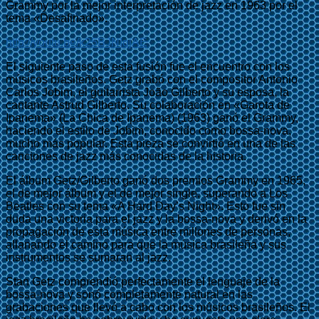
Grammy por la mejor interpretación de jazz en 1963 por el
tema «Desafinado».
http://youtu.be/k25BJNIqjAE
El siguiente paso de esta fusión fue el encuentro con los
músicos brasileños. Getz grabó con el compositor Antonio
Carlos Jobim, el guitarrista João Gilberto y su esposa, la
cantante Astrud Gilberto. Su colaboración en «Garota de
Ipanema» (La Chica de Ipanema) (1963) ganó el Grammy,
haciendo el estilo de Jobim, conocido como bossa-nova,
mucho más popular. Esta pieza se convirtió en una de las
canciones de jazz más conocidas de la historia.
El álbum Getz/Gilberto ganó dos premios Grammy en 1965,
el de mejor álbum y el de mejor single, superando a Los
Beatles con su tema «A Hard Day’s Night». Esto fue sin
duda una victoria para el jazz y la bossa-nova y derivó en la
propagación de esta música entre millones de personas,
allanando el camino para que la música brasileña y sus
instrumentos se sumaran al jazz.
Stan Getz comprendió perfectamente el lenguaje de la
bossa-nova y sonó completamente natural en las
grabaciones que llevó a cabo con los músicos brasileños. El