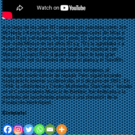
A lo largo de los años 80 colaboró con pianistas como Jim
McNeely o Kenny Barron, contrabajistas como Jiri Mraz o
Rufus Reid y el batería Victor Lewis. En varios ocasiones
que visitó México en los años 60’s y 70’s le agradaba ir a
Acapulco y tocar con músicos locales en especial con
Macario Luviano Ruíz a quién Stan Getz le tuvo gran
admiración por su manera de tocar el piano y el Saxofón.
En 1988 interrumpió sus actuaciones europeas, al
diagnosticársele cáncer de hígado. Pero siguió tocando
hasta prácticamente su último día, el 6 de junio de 1991. En
1998, la «Biblioteca y Centro Multimedia Stan Getz»‘ situada
en el Conservatorio Musical de Berklee, fue dedicada a la
memoria del saxofonista gracias a una donación de la
Fundación Herb Alpert.
Comparte!