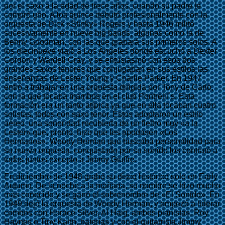
por el saxo a la edad de trece años, cuando su padre le
compró uno. A los quince debutó profesionalmente con la
orquesta de Dick «Stinky» Rogers y hasta 1946 militó
sucesivamente en nueve big bands, algunas como la de
Benny Goodman, con las que grabará sus primeros solos. A
los diecinueve viajó a Los Ángeles donde escuchó a Dexter
Gordon y Wardell Gray, y se entusiasmó con esos dos
grandes saxos tenores que conjugaban en sus estilos las
enseñanzas de Lester Young y Charlie Parker. En 1947
entró a trabajar en una orquesta dirigida por Tony de Carlo,
con la que tocaba mambos en el club Pontrelli´s. Esta
formación era un tanto atípica ya que en ella tocaban cuatro
solistas, todos con saxo tenor. Éstos adoptaron un estilo
aéreo, una sonoridad recubierta de un fieltro muy «a la
Lester» que, pronto, hizo que les apodasen «Los
Hermanos». Woody Herman que buscaba personalidad para
su nueva orquesta, conquistado por su sonido los contrató a
todos juntos excepto a Jimmy Giuffre.
En diciembre de 1948 grabó su disco histórico solo en Early
Autumn. De la noche a la mañana, su nombre se hizo mucho
más conocido y se ganó el sobrenombre de «El Sonido». En
1949 dejó la orquesta de Woody Herman, y empezó a liderar
combos con Horace Silver, Al Haig, ambos pianistas, Roy
Haynes o Tiny Kahn, baterías y con el guitarrista Jimmy