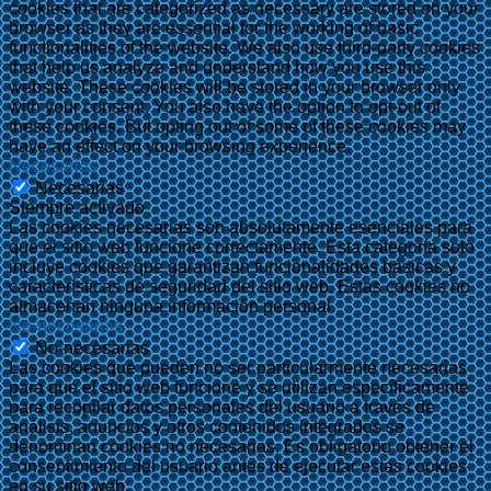
cookies that are categorized as necessary are stored on your
browser as they are essential for the working of basic
functionalities of the website. We also use third-party cookies
that help us analyze and understand how you use this
website. These cookies will be stored in your browser only
with your consent. You also have the option to opt-out of
these cookies. But opting out of some of these cookies may
have an effect on your browsing experience.
Necesarias
Necesarias
Siempre activado
Las cookies necesarias son absolutamente esenciales para
que el sitio web funcione correctamente. Esta categoría solo
incluye cookies que garantizan funcionalidades básicas y
características de seguridad del sitio web. Estas cookies no
almacenan ninguna información personal.
No-necesarias
No-necesarias
Las cookies que pueden no ser particularmente necesarias
para que el sitio web funcione y se utilizan específicamente
para recopilar datos personales del usuario a través de
análisis, anuncios y otros contenidos integrados se
denominan cookies no necesarias. Es obligatorio obtener el
consentimiento del usuario antes de ejecutar estas cookies
en su sitio web.