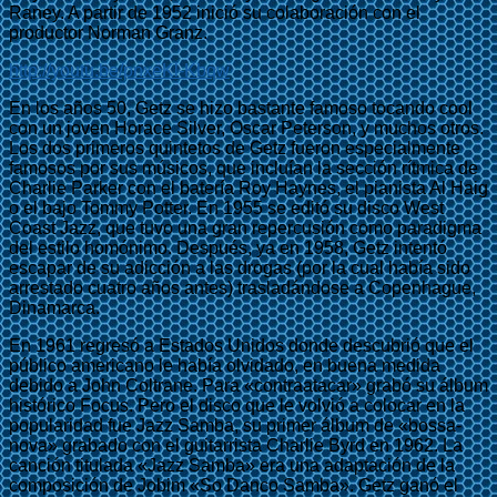
Raney. A partir de 1952 inició su colaboración con el
productor Norman Granz.
http://youtu.be/pnxeKl-Kbqw
En los años 50, Getz se hizo bastante famoso tocando cool
con un joven Horace Silver, Oscar Peterson, y muchos otros.
Los dos primeros quintetos de Getz fueron especialmente
famosos por sus músicos, que incluían la sección rítmica de
Charlie Parker con el batería Roy Haynes, el pianista Al Haig
o el bajo Tommy Potter. En 1955 se editó su disco West
Coast Jazz, que tuvo una gran repercusión como paradigma
del estilo homónimo. Después, ya en 1958, Getz intentó
escapar de su adicción a las drogas (por la cual había sido
arrestado cuatro años antes) trasladándose a Copenhague,
Dinamarca.
En 1961 regresó a Estados Unidos donde descubrió que el
público americano le había olvidado, en buena medida
debido a John Coltrane. Para «contraatacar» grabó su álbum
histórico Focus. Pero el disco que le volvió a colocar en la
popularidad fue Jazz Samba, su primer álbum de «bossa-
nova» grabado con el guitarrista Charlie Byrd en 1962. La
canción titulada «Jazz Samba» era una adaptación de la
composición de Jobim «So Danco Samba». Getz ganó el