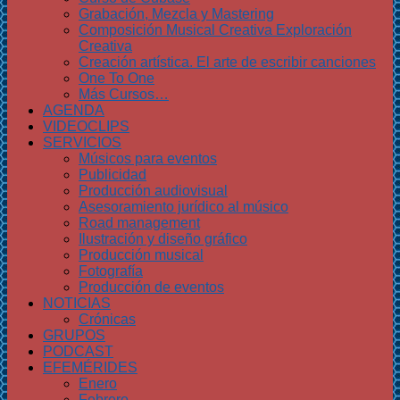
Grabación, Mezcla y Mastering
Composición Musical Creativa Exploración
Creativa
Creación artística. El arte de escribir canciones
One To One
Más Cursos…
AGENDA
VIDEOCLIPS
SERVICIOS
Músicos para eventos
Publicidad
Producción audiovisual
Asesoramiento jurídico al músico
Road management
Ilustración y diseño gráfico
Producción musical
Fotografía
Producción de eventos
NOTICIAS
Crónicas
GRUPOS
PODCAST
EFEMÉRIDES
Enero
Febrero