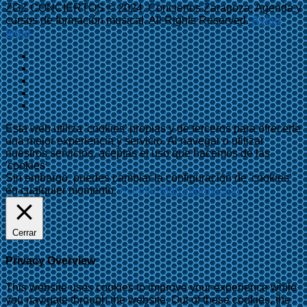
ZGZ CONCIERTOS © 2024. Conciertos Zaragoza, Agenda y
cursos de formación musical. All Rights Reserved.
Aviso
legal
Esta web utiliza 'cookies' propias y de terceros para ofrecerte
una mejor experiencia y servicio. Al navegar o utilizar
nuestros servicios, aceptas el uso que hacemos de las
'cookies'.
Sin embargo, puedes cambiar la configuración de 'cookies'
en cualquier momento.
Aceptar
Más información
Cerrar
Privacy Overview
This website uses cookies to improve your experience while
you navigate through the website. Out of these cookies, the