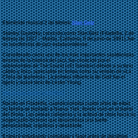
Efeméride musical 2 de febrero
Stan Getz
.
Stanley Gayetzky, conocido como Stan Getz (Filadelfia, 2 de
febrero de 1927 – Malibú, California, 6 de junio de 1991), fue
un saxofonista de jazz estadounidense .
Considerado como uno de los más importantes saxofonistas
tenores de la historia del jazz, fue conocido por el
sobrenombre de The Sound («El Sonido») debido a su tono
cálido y lírico, apreciable en temas como su versión de «La
Chica de Ipanema». La primera influencia de Getz fue el
ligero y suave tono de Lester Young.
http://youtu.be/dn-V4ilWRoQ
Nacido en Filadelfia, cuando contaba cuatro años de edad
su familia se trasladó a Nueva York, donde vivió en el barrio
del Bronx. Las peleas callejeras y la actitud de otros hacia su
origen judío hicieron que desarrollara una fuerte
personalidad, orgullosa y desafiante.
Empezó estudiando contrabajo y fagot antes de decidirse