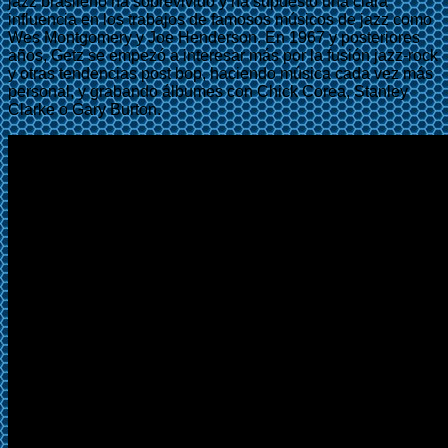
jazz brasileño ha sobrevivido y ha supuesto una clara
influencia en los trabajos de famosos músicos de jazz como
Wes Montgomery y Joe Henderson. En 1967 y posteriores
años, Getz se empezó a interesar más por la fusión jazz-rock
y otras tendencias post bop, haciendo música cada vez más
personal, y grabando álbumes con Chick Corea, Stanley
Clarke o Gary Burton.