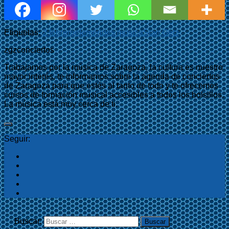
Etiquetas:
2 febrero
efemérides música
Stan Getz
zgzconciertos
Trabajamos por la música de Zaragoza, la cultura es nuestro
mayor interés, te informamos sobre la agenda de conciertos
de Zaragoza para que estés al tanto de todo y te ofrecemos
cursos de formación musical accesibles a todos los bolsillos.
La música está muy cerca de ti.
Seguir:
Buscar: