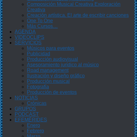
Composición Musical Creativa Exploración
Creativa
Creación artística. El arte de escribir canciones
One To One
Más Cursos…
AGENDA
VIDEOCLIPS
SERVICIOS
Músicos para eventos
Publicidad
Producción audiovisual
Asesoramiento jurídico al músico
Road management
Ilustración y diseño gráfico
Producción musical
Fotografía
Producción de eventos
NOTICIAS
Crónicas
GRUPOS
PODCAST
EFEMÉRIDES
Enero
Febrero
Marzo