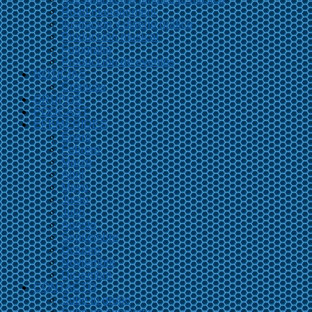
Road management
Ilustración y diseño gráfico
Producción musical
Fotografía
Producción de eventos
NOTICIAS
Crónicas
GRUPOS
PODCAST
EFEMÉRIDES
Enero
Febrero
Marzo
Abril
Mayo
Junio
Julio
Agosto
Septiembre
Octubre
Noviembre
Diciembre
CONTACTO
Sube tu grupo