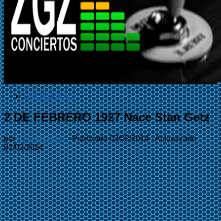
EFEMÉRIDES
2 DE FEBRERO 1927 Nace Stan Getz
por
zgzconciertos
· Publicada
02/02/2014
· Actualizado
02/02/2014