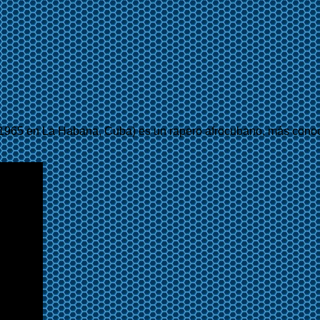
1965 en La Habana, Cuba) es un rapero afrocubano, más conoci