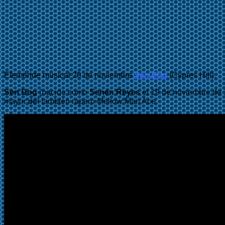
Efeméride musical 20 de noviembre
Sen Dog
(Cypres Hill).
Sen Dog
(nacido como
Senén Reyes
el 19 de noviembre de 
mayor del también rapero Mellow Man Ace.