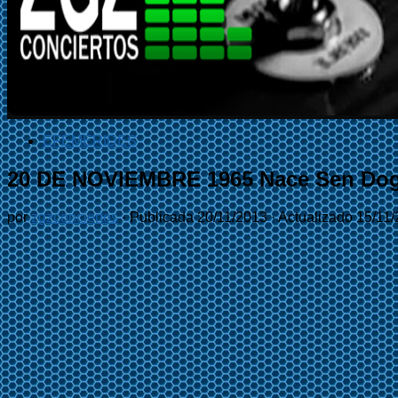
EFEMÉRIDES
20 DE NOVIEMBRE 1965 Nace Sen Dog 
por
zgzconciertos
· Publicada
20/11/2013
· Actualizado
15/11