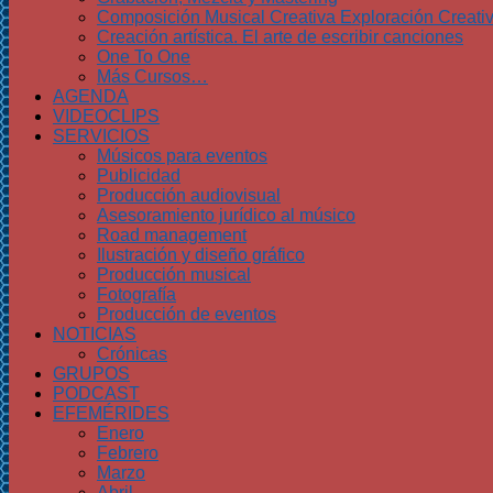
Composición Musical Creativa Exploración Creati
Creación artística. El arte de escribir canciones
One To One
Más Cursos…
AGENDA
VIDEOCLIPS
SERVICIOS
Músicos para eventos
Publicidad
Producción audiovisual
Asesoramiento jurídico al músico
Road management
Ilustración y diseño gráfico
Producción musical
Fotografía
Producción de eventos
NOTICIAS
Crónicas
GRUPOS
PODCAST
EFEMÉRIDES
Enero
Febrero
Marzo
Abril