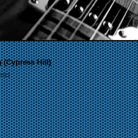
(Cypress Hill)
/2013