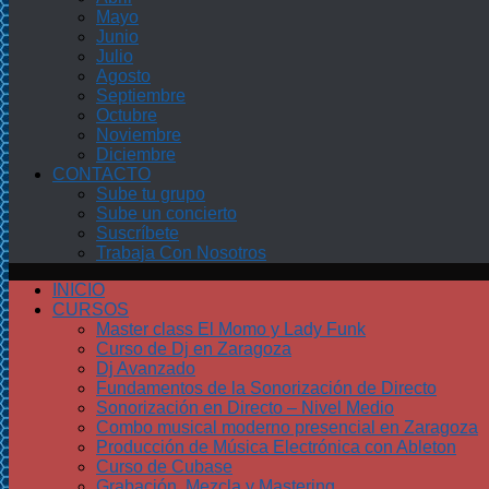
Mayo
Junio
Julio
Agosto
Septiembre
Octubre
Noviembre
Diciembre
CONTACTO
Sube tu grupo
Sube un concierto
Suscríbete
Trabaja Con Nosotros
INICIO
CURSOS
Master class El Momo y Lady Funk
Curso de Dj en Zaragoza
Dj Avanzado
Fundamentos de la Sonorización de Directo
Sonorización en Directo – Nivel Medio
Combo musical moderno presencial en Zaragoza
Producción de Música Electrónica con Ableton
Curso de Cubase
Grabación, Mezcla y Mastering