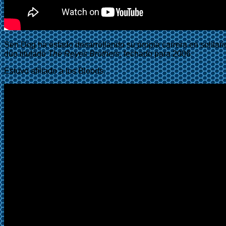
Sen Dog ha estado desarrollando su propia carrera en solita
dúo titulado
The Reyes Brothers
, fechado para 2006.
Estuvo afiliado a los Bloods.