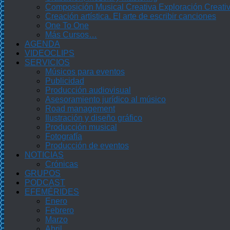
Composición Musical Creativa Exploración Creati
Creación artística. El arte de escribir canciones
One To One
Más Cursos…
AGENDA
VIDEOCLIPS
SERVICIOS
Músicos para eventos
Publicidad
Producción audiovisual
Asesoramiento jurídico al músico
Road management
Ilustración y diseño gráfico
Producción musical
Fotografía
Producción de eventos
NOTICIAS
Crónicas
GRUPOS
PODCAST
EFEMÉRIDES
Enero
Febrero
Marzo
Abril