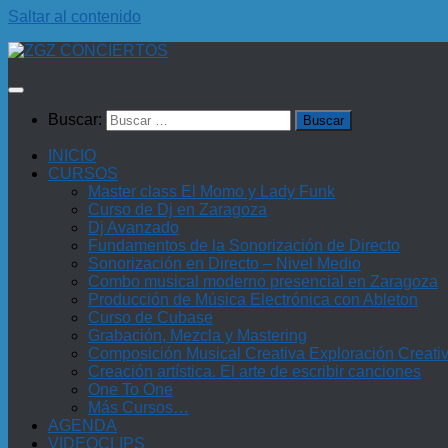
Saltar al contenido
Buscar:
INICIO
CURSOS
Master class El Momo y Lady Funk
Curso de Dj en Zaragoza
Dj Avanzado
Fundamentos de la Sonorización de Directo
Sonorización en Directo – Nivel Medio
Combo musical moderno presencial en Zaragoza
Producción de Música Electrónica con Ableton
Curso de Cubase
Grabación, Mezcla y Mastering
Composición Musical Creativa Exploración Creati
Creación artística. El arte de escribir canciones
One To One
Más Cursos…
AGENDA
VIDEOCLIPS