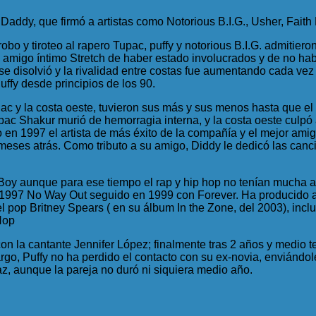
 Daddy, que firmó a artistas como Notorious B.I.G., Usher, Faith 
obo y tiroteo al rapero Tupac, puffy y notorious B.I.G. admitie
u amigo íntimo Stretch de haber estado involucrados y de no ha
c se disolvió y la rivalidad entre costas fue aumentando cada ve
ffy desde principios de los 90.
2Pac y la costa oeste, tuvieron sus más y sus menos hasta que 
c Shakur murió de hemorragia interna, y la costa oeste culpó a
o en 1997 el artista de más éxito de la compañía y el mejor ami
s atrás. Como tributo a su amigo, Diddy le dedicó las cancione
Boy aunque para ese tiempo el rap y hip hop no tenían mucha a
o 1997 No Way Out seguido en 1999 con Forever. Ha producido a
 pop Britney Spears ( en su álbum In the Zone, del 2003), incl
Hop
con la cantante Jennifer López; finalmente tras 2 años y medio t
rgo, Puffy no ha perdido el contacto con su ex-novia, enviándo
az, aunque la pareja no duró ni siquiera medio año.