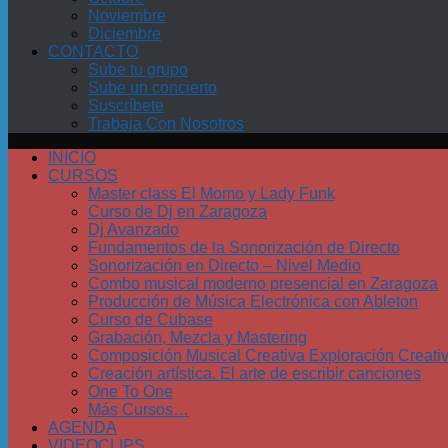
Noviembre
Diciembre
CONTACTO
Sube tu grupo
Sube un concierto
Suscríbete
Trabaja Con Nosotros
INICIO
CURSOS
Master class El Momo y Lady Funk
Curso de Dj en Zaragoza
Dj Avanzado
Fundamentos de la Sonorización de Directo
Sonorización en Directo – Nivel Medio
Combo musical moderno presencial en Zaragoza
Producción de Música Electrónica con Ableton
Curso de Cubase
Grabación, Mezcla y Mastering
Composición Musical Creativa Exploración Creati
Creación artística. El arte de escribir canciones
One To One
Más Cursos…
AGENDA
VIDEOCLIPS