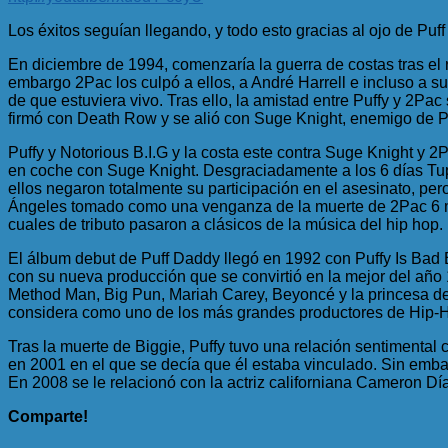
Los éxitos seguían llegando, y todo esto gracias al ojo de Puff
En diciembre de 1994, comenzaría la guerra de costas tras el r
embargo 2Pac los culpó a ellos, a André Harrell e incluso a s
de que estuviera vivo. Tras ello, la amistad entre Puffy y 2Pa
firmó con Death Row y se alió con Suge Knight, enemigo de Pu
Puffy y Notorious B.I.G y la costa este contra Suge Knight y 
en coche con Suge Knight. Desgraciadamente a los 6 días Tupa
ellos negaron totalmente su participación en el asesinato, per
Ángeles tomado como una venganza de la muerte de 2Pac 6 mese
cuales de tributo pasaron a clásicos de la música del hip hop.
El álbum debut de Puff Daddy llegó en 1992 con Puffy Is Bad 
con su nueva producción que se convirtió en la mejor del añ
Method Man, Big Pun, Mariah Carey, Beyoncé y la princesa del
considera como uno de los más grandes productores de Hip-
Tras la muerte de Biggie, Puffy tuvo una relación sentimental 
en 2001 en el que se decía que él estaba vinculado. Sin emba
En 2008 se le relacionó con la actriz californiana Cameron Dí
Comparte!