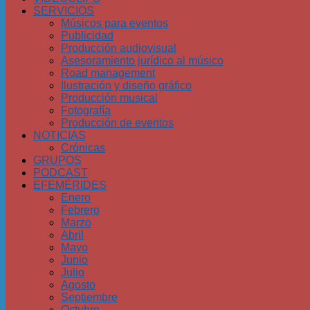
SERVICIOS
Músicos para eventos
Publicidad
Producción audiovisual
Asesoramiento jurídico al músico
Road management
Ilustración y diseño gráfico
Producción musical
Fotografía
Producción de eventos
NOTICIAS
Crónicas
GRUPOS
PODCAST
EFEMÉRIDES
Enero
Febrero
Marzo
Abril
Mayo
Junio
Julio
Agosto
Septiembre
Octubre