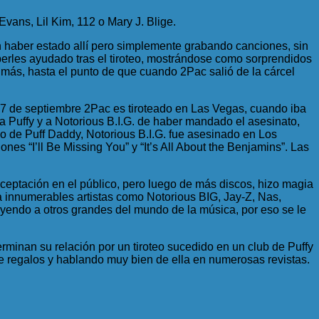
Evans, Lil Kim, 112 o Mary J. Blige.
ron haber estado allí pero simplemente grabando canciones, sin
berles ayudado tras el tiroteo, mostrándose como sorprendidos
z más, hasta el punto de que cuando 2Pac salió de la cárcel
el 7 de septiembre 2Pac es tiroteado en Las Vegas, cuando iba
 Puffy y a Notorious B.I.G. de haber mandado el asesinato,
go de Puff Daddy, Notorious B.I.G. fue asesinado en Los
s “I’ll Be Missing You” y “It’s All About the Benjamins”. Las
ceptación en el público, pero luego de más discos, hizo magia
 innumerables artistas como Notorious BIG, Jay-Z, Nas,
uyendo a otros grandes del mundo de la música, por eso se le
erminan su relación por un tiroteo sucedido en un club de Puffy
le regalos y hablando muy bien de ella en numerosas revistas.