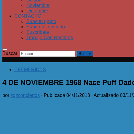
Noviembre
Diciembre
CONTACTO
Sube tu grupo
Sube un concierto
Suscríbete
Trabaja Con Nosotros
Buscar:
EFEMÉRIDES
4 DE NOVIEMBRE 1968 Nace Puff Dad
por
zgzconciertos
· Publicada
04/11/2013
· Actualizado
03/11