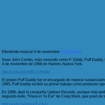
Efeméride musical 4 de noviembre
Puff Daddy
.
Sean John Combs, más conocido como P. Diddy, Puff Daddy, La
4 de noviembre de 1968 en Harlem, Nueva York.
http://youtu.be/mM0-ZU8njdo
El propio Puff Daddy fue el encargado de mejorar sustancialm
1985, Puff Daddy recibió su primer trabajo como productor ej
En 1986, dejó la compañía Uptown Records, aunque más tarde
segundo éxito, “Flava in Ya Ear” de Craig Mack, que pasó de s
http://youtu.be/rxuodY-c0yU