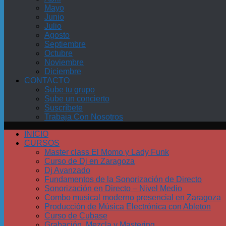
Mayo
Junio
Julio
Agosto
Septiembre
Octubre
Noviembre
Diciembre
CONTACTO
Sube tu grupo
Sube un concierto
Suscríbete
Trabaja Con Nosotros
INICIO
CURSOS
Master class El Momo y Lady Funk
Curso de Dj en Zaragoza
Dj Avanzado
Fundamentos de la Sonorización de Directo
Sonorización en Directo – Nivel Medio
Combo musical moderno presencial en Zaragoza
Producción de Música Electrónica con Ableton
Curso de Cubase
Grabación, Mezcla y Mastering