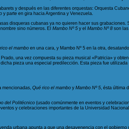
abarets y después en las diferentes orquestas: Orquesta Cuban
o
y parte en gira hacia Argentina y Venezuela.
 casas disqueras cubanas ya no quieren hacer sus grabaciones
n nombre sino números. El
Mambo Nº 5
y el
Mambo Nº 8
son las
rico el mambo
en una cara, y Mambo Nº 5 en la otra, desatand
rado, una vez compuesta su pieza musical «Patricia» y obteni
 dicha pieza una especial predilección. Esta pieza fue utilizad
ya mencionadas,
Qué rico el mambo
y
Mambo Nº 5
, ésta última
 del Politécnico
(usado comúnmente en eventos y celebraciones
entos y celebraciones importantes de la Universidad Naciona
enda urbana apunta a que una desavenencia con el gobierno me