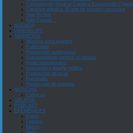
Composición Musical Creativa Exploración Creati
Creación artística. El arte de escribir canciones
One To One
Más Cursos…
AGENDA
VIDEOCLIPS
SERVICIOS
Músicos para eventos
Publicidad
Producción audiovisual
Asesoramiento jurídico al músico
Road management
Ilustración y diseño gráfico
Producción musical
Fotografía
Producción de eventos
NOTICIAS
Crónicas
GRUPOS
PODCAST
EFEMÉRIDES
Enero
Febrero
Marzo
Abril