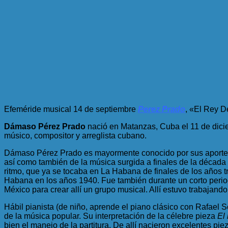
Efeméride musical 14 de septiembre
Perez Prado
, «El Rey 
Dámaso Pérez Prado
nació en Matanzas, Cuba el 11 de dici
músico, compositor y arreglista cubano.
Dámaso Pérez Prado es mayormente conocido por sus aportes a
así como también de la música surgida a finales de la década d
ritmo, que ya se tocaba en La Habana de finales de los años tr
Habana en los años 1940. Fue también durante un corto perio
México para crear allí un grupo musical. Allí estuvo trabaja
Hábil pianista (de niño, aprende el piano clásico con Rafael 
de la música popular. Su interpretación de la célebre pieza
El
bien el manejo de la partitura. De allí nacieron excelentes p