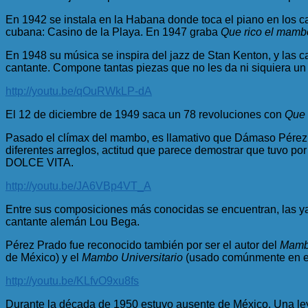
En 1942 se instala en la Habana donde toca el piano en los c
cubana: Casino de la Playa. En 1947 graba
Que rico el mamb
En 1948 su música se inspira del jazz de Stan Kenton, y las
cantante. Compone tantas piezas que no les da ni siquiera u
http://youtu.be/qOuRWkLP-dA
El 12 de diciembre de 1949 saca un 78 revoluciones con
Que 
Pasado el clímax del mambo, es llamativo que Dámaso Pérez P
diferentes arreglos, actitud que parece demostrar que tuvo por
DOLCE VITA.
http://youtu.be/JA6VBp4VT_A
Entre sus composiciones más conocidas se encuentran, las 
cantante alemán Lou Bega.
Pérez Prado fue reconocido también por ser el autor del
Mambo
de México) y el
Mambo Universitario
(usado comúnmente en ev
http://youtu.be/KLfvO9xu8fs
Durante la década de 1950 estuvo ausente de México. Una ley