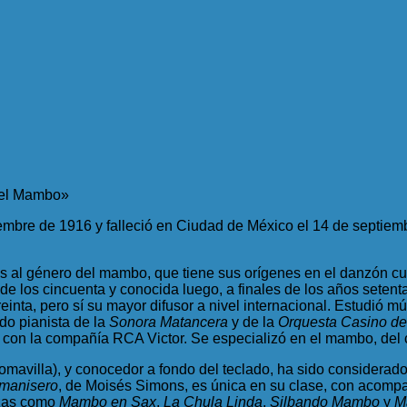
Del Mambo»
embre de 1916 y falleció en Ciudad de México el 14 de septie
l género del mambo, que tiene sus orígenes en el danzón cuba
e los cincuenta y conocida luego, a finales de los años setenta
einta, pero sí su mayor difusor a nivel internacional. Estudió 
do pianista de la
Sonora Matancera
y de la
Orquesta Casino de
ndo con la compañía RCA Victor. Se especializó en el mambo, de
Somavilla), y conocedor a fondo del teclado, ha sido considerad
 manisero
, de Moisés Simons, es única en su clase, con acom
iezas como
Mambo en Sax
,
La Chula Linda
,
Silbando Mambo
y
M