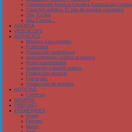
Composición Musical Creativa Exploración Creati
Creación artística. El arte de escribir canciones
One To One
Más Cursos…
AGENDA
VIDEOCLIPS
SERVICIOS
Músicos para eventos
Publicidad
Producción audiovisual
Asesoramiento jurídico al músico
Road management
Ilustración y diseño gráfico
Producción musical
Fotografía
Producción de eventos
NOTICIAS
Crónicas
GRUPOS
PODCAST
EFEMÉRIDES
Enero
Febrero
Marzo
Abril