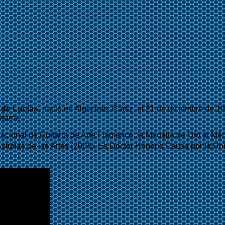
 de Lucía»
, nació en Algeciras, Cádiz, el 21 de diciembre de 1
tarra.
cional de Guitarra de Arte Flamenco, la Medalla de Oro al Mérit
Asturias de las Artes (2004). Es Doctor Honoris Causa por la U