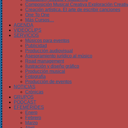
Composición Musical Creativa Exploración Creati
Creación artística. El arte de escribir canciones
One To One
Más Cursos…
AGENDA
VIDEOCLIPS
SERVICIOS
Músicos para eventos
Publicidad
Producción audiovisual
Asesoramiento jurídico al músico
Road management
Ilustración y diseño gráfico
Producción musical
Fotografía
Producción de eventos
NOTICIAS
Crónicas
GRUPOS
PODCAST
EFEMÉRIDES
Enero
Febrero
Marzo
Abril