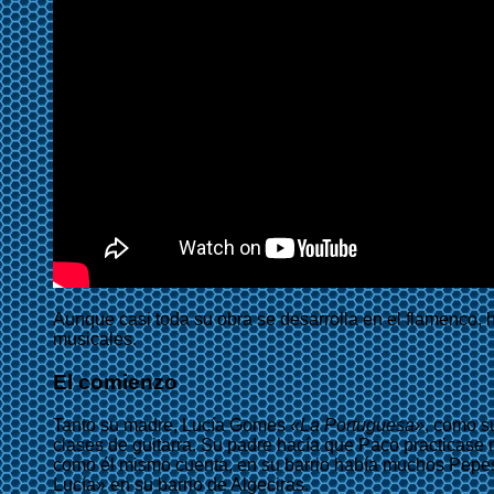
Aunque casi toda su obra se desarrolla en el flamenco, ha
musicales.
El comienzo
Tanto su madre, Lucía Gomes
«La Portuguesa»
, como s
clases de guitarra. Su padre hacía que Paco practicase 
como él mismo cuenta, en su barrio había muchos Pepes, 
Lucía» en su barrio de Algeciras.