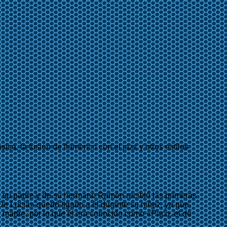
ica, la fusión de flamenco con el jazz y otros estilos
e su padre y de su hermano Ramón recibió las primeras
De Lucía» quedó ligado a él durante su niñez, ya que,
a madre, por lo que él era conocido como «Paco, el de