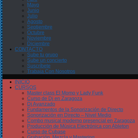
Mayo
Junio
Julio
Agosto
Septiembre
Octubre
Noviembre
Diciembre
CONTACTO
Sube tu grupo
Sube un concierto
Suscríbete
Trabaja Con Nosotros
INICIO
CURSOS
Master class El Momo y Lady Funk
Curso de Dj en Zaragoza
Dj Avanzado
Fundamentos de la Sonorización de Directo
Sonorización en Directo – Nivel Medio
Combo musical moderno presencial en Zaragoza
Producción de Música Electrónica con Ableton
Curso de Cubase
Grabación, Mezcla y Mastering