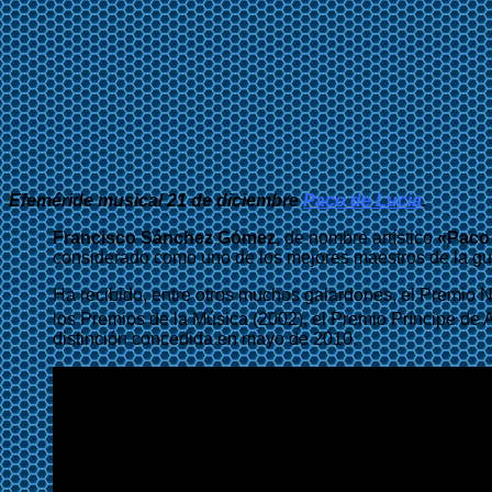
Efeméride musical 21 de diciembre
Paco de Lucia
.
Francisco Sánchez Gómez
, de nombre artístico
«
Paco
considerado como uno de los mejores maestros de la gui
Ha recibido, entre otros muchos galardones, el Premio Na
los Premios de la Música (2002), el Premio Príncipe de 
distinción concedida en mayo de 2010.