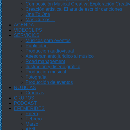
Composición Musical Creativa Exploración Creati
Creación artística. El arte de escribir canciones
One To One
Más Cursos…
AGENDA
VIDEOCLIPS
SERVICIOS
Músicos para eventos
Publicidad
Producción audiovisual
Asesoramiento jurídico al músico
Road management
Ilustración y diseño gráfico
Producción musical
Fotografía
Producción de eventos
NOTICIAS
Crónicas
GRUPOS
PODCAST
EFEMÉRIDES
Enero
Febrero
Marzo
Abril