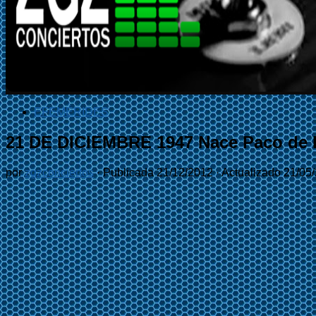
EFEMÉRIDES
21 DE DICIEMBRE 1947 Nace Paco de 
por
zgzconciertos
· Publicada
21/12/2012
· Actualizado
21/05