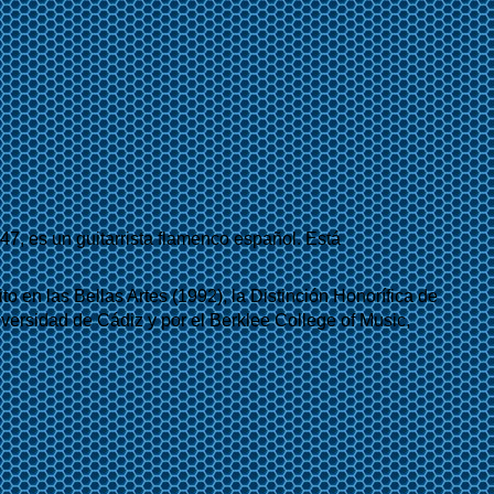
947, es un guitarrista flamenco español. Está
o en las Bellas Artes (1992), la Distinción Honorífica de
niversidad de Cádiz
y por el Berklee College of Music,