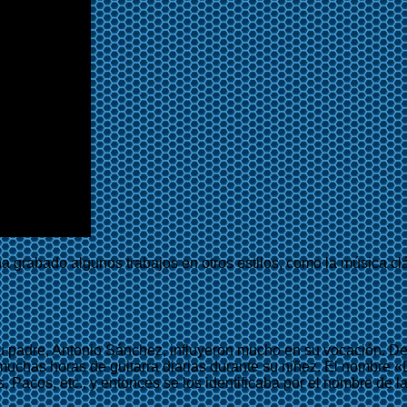
 grabado algunos trabajos en otros estilos, como la música clás
u padre, Antonio Sánchez, influyeron mucho en su vocación. D
muchas horas de guitarra diarias durante su niñez. El nombre «
Pacos, etc., y entonces se los identificaba por el nombre de l